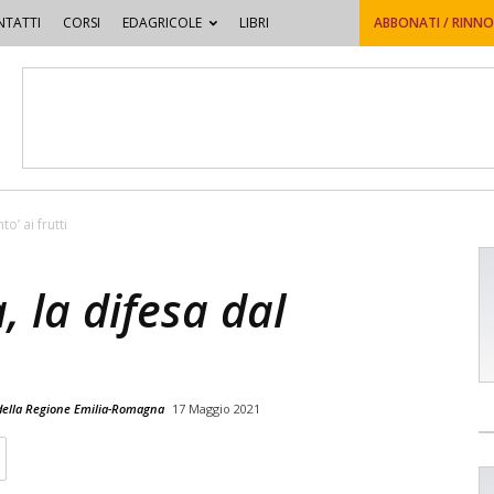
TATTI
CORSI
EDAGRICOLE
LIBRI
ABBONATI / RINN
to’ ai frutti
a, la difesa dal
o della Regione Emilia-Romagna
17 Maggio 2021