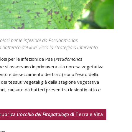
colosi per le infezioni da Pseudomonas
 batterico del kiwi. Ecco la strategia d'intervento
osi per le infezioni da Psa (
Pseudomonas
 che si osservano in primavera alla ripresa vegetativa
ento e disseccamento dei tralci) sono l’esito della
o dei tessuti vegetali già dalla stagione vegetativa
ni, causate da batteri presenti su lesioni in atto e
 rubrica
L’occhio del Fitopatologo
di Terra e Vita