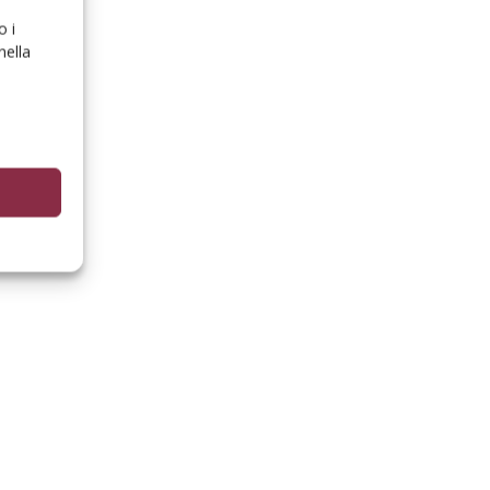
o i
nella