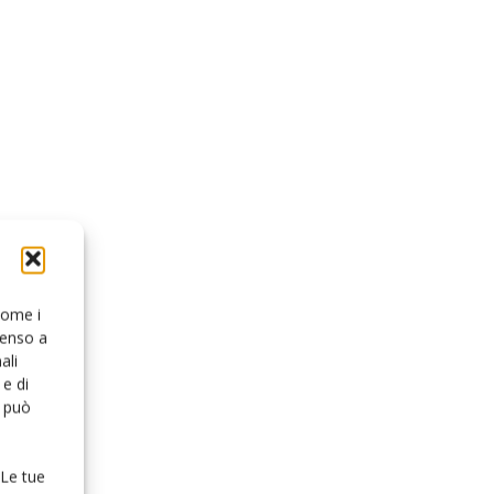
 come i
senso a
ali
e di
o può
 Le tue