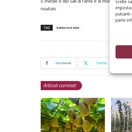
s-metile e dei Sali di rame è al momento la str
scelte s
impostaz
risultati.
pulsanti
parte in
TAG
batteriosi kiwi
Facebook
Twitter
Articoli correlati