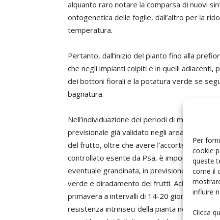
alquanto raro notare la comparsa di nuovi sint
ontogenetica delle foglie, dall’altro per la rido
temperatura.
Pertanto, dall’inizio del pianto fino alla pref
che negli impianti colpiti e in quelli adiacent
dei bottoni fiorali e la potatura verde se se
bagnatura.
Nell’individuazione dei periodi di maggiore ri
previsionale già validato negli areali di coltiv
Per forni
del frutto, oltre che avere l’accortezza, per 
cookie p
controllato esente da Psa, è importante int
queste t
eventuale grandinata, in previsione di pioggi
come il 
mostrare
verde e diradamento dei frutti. Acibenzolar-s
influire
primavera a intervalli di 14-20 giorni. Il pro
resistenza intrinseci della pianta nei confront
Clicca q