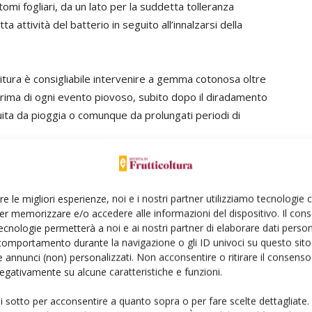
omi fogliari, da un lato per la suddetta tolleranza
tta attività del batterio in seguito all’innalzarsi della
ioritura è consigliabile intervenire a gemma cotonosa oltre
i, prima di ogni evento piovoso, subito dopo il diradamento
guita da pioggia o comunque da prolungati periodi di
schio può essere utile l’applicazione di un modello
azione del nord Italia. Da inizio fioritura a ingrossamento
re le migliori esperienze, noi e i nostri partner utilizziamo tecnologie
l’impollinazione, di impiegare polline appositamente
er memorizzare e/o accedere alle informazioni del dispositivo. Il con
ervenire tempestivamente con Sali di rame dopo una
ecnologie permetterà a noi e ai nostri partner di elaborare dati person
a e, ancora, dopo le predette operazioni di potatura
comportamento durante la navigazione o gli ID univoci su questo sito 
 annunci (non) personalizzati. Non acconsentire o ritirare il consens
-metile va applicato dalla ripresa vegetativa e durante la
 negativamente su alcune caratteristiche e funzioni.
dotto svolge una azione di induzione dei meccanismi di
i delle infezioni batteriche. L’abbinamento di acibenzolar-
ui sotto per acconsentire a quanto sopra o per fare scelte dettagliate.