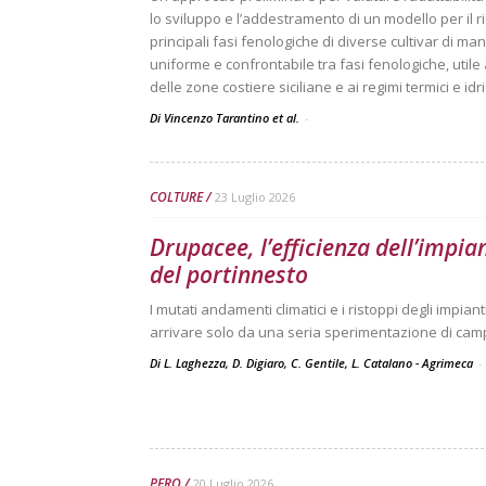
lo sviluppo e l’addestramento di un modello per il
principali fasi fenologiche di diverse cultivar di mang
uniforme e confrontabile tra fasi fenologiche, utile
delle zone costiere siciliane e ai regimi termici e idri
Di Vincenzo Tarantino et al.
-
COLTURE
23 Luglio 2026
Drupacee, l’efficienza dell’impia
del portinnesto
I mutati andamenti climatici e i ristoppi degli impi
arrivare solo da una seria sperimentazione di ca
Di L. Laghezza, D. Digiaro, C. Gentile, L. Catalano - Agrimeca
-
PERO
20 Luglio 2026