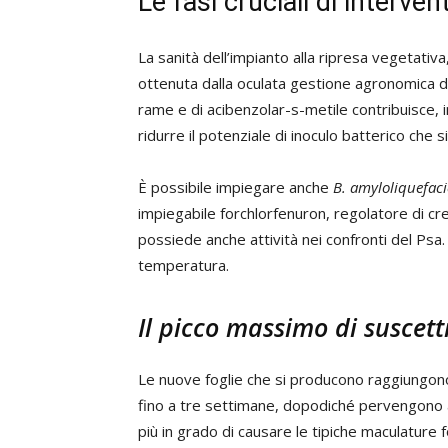
Le fasi cruciali di interven
La sanità dell’impianto alla ripresa vegetativa
ottenuta dalla oculata gestione agronomica del
rame e di acibenzolar-s-metile contribuisce, in
ridurre il potenziale di inoculo batterico che s
È possibile impiegare anche
B. amyloliquefac
impiegabile forchlorfenuron, regolatore di cre
possiede anche attività nei confronti del Psa.
temperatura.
Il picco massimo di suscetti
Le nuove foglie che si producono raggiungono i
fino a tre settimane, dopodiché pervengono a
più in grado di causare le tipiche maculature 