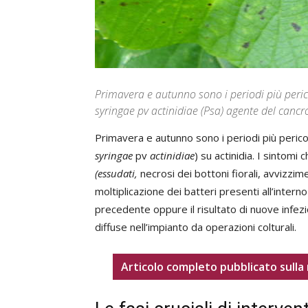
Primavera e autunno sono i periodi più peri
syringae pv actinidiae (Psa) agente del cancro
Primavera e autunno sono i periodi più pericol
syringae
pv
actinidiae
) su actinidia. I sintomi
(essudati,
necrosi dei bottoni fiorali, avvizzim
moltiplicazione dei batteri presenti all’intern
precedente oppure il risultato di nuove infezio
diffuse nell’impianto da operazioni colturali.
Articolo completo pubblicato sulla