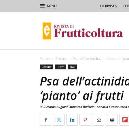
LA RIVISTA
CON
Rivista
di
Frutticoltura
e
Ortofloricoltura
Home
Colture
Psa dell’actinidia, la difesa dal ‘pian
Colture
Difesa
kiwi
Psa dell’actinidi
‘pianto’ ai frutti
Di
Riccardo Bugiani, Massimo Bariselli - Servizio Fitosanitari