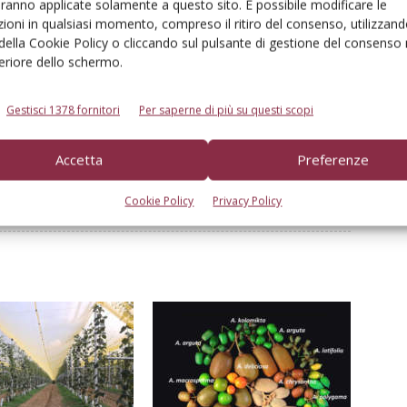
ategia di difesa che ha fornito i migliori e più costanti
aranno applicate solamente a questo sito. È possibile modificare le
ioni in qualsiasi momento, compreso il ritiro del consenso, utilizzand
 della Cookie Policy o cliccando sul pulsante di gestione del consenso 
feriore dello schermo.
Gestisci 1378 fornitori
Per saperne di più su questi scopi
Accetta
Preferenze
Linkedin
Pinterest
Email
Cookie Policy
Privacy Policy