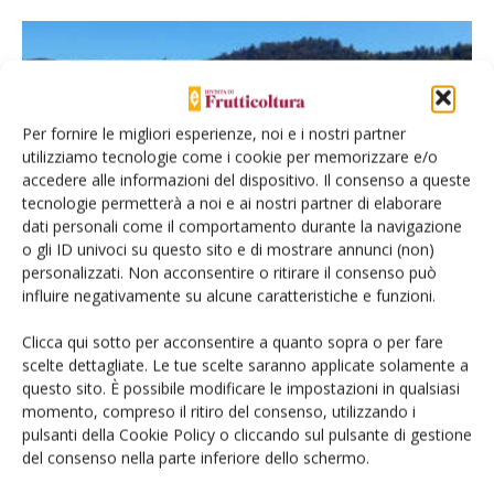
Per fornire le migliori esperienze, noi e i nostri partner
utilizziamo tecnologie come i cookie per memorizzare e/o
accedere alle informazioni del dispositivo. Il consenso a queste
tecnologie permetterà a noi e ai nostri partner di elaborare
dati personali come il comportamento durante la navigazione
COLTURE
o gli ID univoci su questo sito e di mostrare annunci (non)
Nuova castanicoltura piemontese:
personalizzati. Non acconsentire o ritirare il consenso può
impianti intensivi e innovazione varietale
influire negativamente su alcune caratteristiche e funzioni.
Di
Giulio Demetrio Perulli
e
Sara Alessandri
11 Novembre 2019
Clicca qui sotto per acconsentire a quanto sopra o per fare
scelte dettagliate. Le tue scelte saranno applicate solamente a
questo sito. È possibile modificare le impostazioni in qualsiasi
momento, compreso il ritiro del consenso, utilizzando i
pulsanti della Cookie Policy o cliccando sul pulsante di gestione
del consenso nella parte inferiore dello schermo.