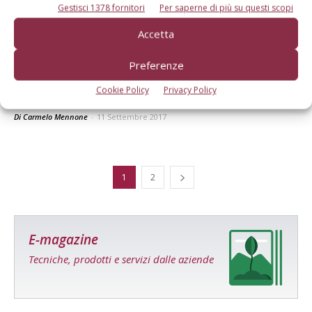
Gestisci 1378 fornitori
Per saperne di più su questi scopi
Accetta
AGRUMI
Preferenze
Primo bilancio sui nuovi portinnesti degli
Cookie Policy
Privacy Policy
agrumi introdotti in Basilicata
Di Carmelo Mennone
-
11 Settembre 2017
1
2
E-magazine
Tecniche, prodotti e servizi dalle aziende