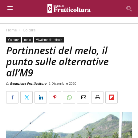
Home
Colture
Colture
melo
Vivaismo frutticolo
Portinnesti del melo, il
punto sulle alternative
all’M9
Di
Redazione Frutticoltura
2 Dicembre 2020