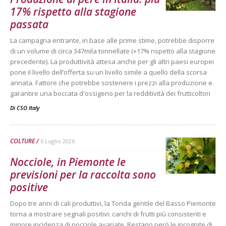
17% rispetto alla stagione
passata
La campagna entrante, in base alle prime stime, potrebbe disporre
di un volume di circa 347mila tonnellate (+17% rispetto alla stagione
precedente). La produttività attesa anche per gli altri paesi europei
pone il livello dell’offerta su un livello simile a quello della scorsa
annata. Fattore che potrebbe sostenere i prezzi alla produzione e
garantire una boccata d'ossigeno per la redditività dei frutticoltori
Di
CSO Italy
COLTURE
6 Luglio 2026
Nocciole, in Piemonte le
previsioni per la raccolta sono
positive
Dopo tre anni di cali produttivi, la Tonda gentile del Basso Piemonte
torna a mostrare segnali positivi: carichi di frutti più consistenti e
minore incidenza di nocciole avariate. Restano però le incognite di