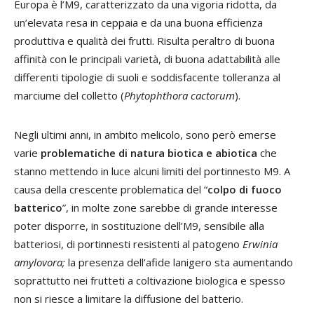
Europa è l’M9, caratterizzato da una vigoria ridotta, da
un’elevata resa in ceppaia e da una buona efficienza
produttiva e qualità dei frutti. Risulta peraltro di buona
affinità con le principali varietà, di buona adattabilità alle
differenti tipologie di suoli e soddisfacente tolleranza al
marciume del colletto (
Phytophthora cactorum
).
Negli ultimi anni, in ambito melicolo, sono però emerse
varie
problematiche di natura biotica e abiotica
che
stanno mettendo in luce alcuni limiti del portinnesto M9. A
causa della crescente problematica del “
colpo di fuoco
batterico
”, in molte zone sarebbe di grande interesse
poter disporre, in sostituzione dell’M9, sensibile alla
batteriosi, di portinnesti resistenti al patogeno
Erwinia
amylovora;
la presenza dell’afide lanigero sta aumentando
soprattutto nei frutteti a coltivazione biologica e spesso
non si riesce a limitare la diffusione del batterio.