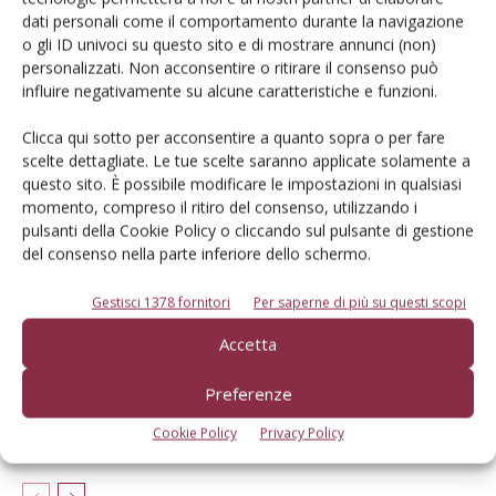
dati personali come il comportamento durante la navigazione
o gli ID univoci su questo sito e di mostrare annunci (non)
personalizzati. Non acconsentire o ritirare il consenso può
influire negativamente su alcune caratteristiche e funzioni.
Articoli correlati
Clicca qui sotto per acconsentire a quanto sopra o per fare
scelte dettagliate. Le tue scelte saranno applicate solamente a
Drupacee, l’efficienza dell’impianto si
questo sito. È possibile modificare le impostazioni in qualsiasi
basa sulla scelta oculata del
momento, compreso il ritiro del consenso, utilizzando i
portinnesto
pulsanti della Cookie Policy o cliccando sul pulsante di gestione
del consenso nella parte inferiore dello schermo.
Nuovi portinnesti Geneva: buona
Gestisci 1378 fornitori
Per saperne di più su questi scopi
risposta produttiva in Trentino-Alto
Adige
Accetta
Piante di pero in vaso per risolvere i
Preferenze
problemi di stress post trapianto
Cookie Policy
Privacy Policy