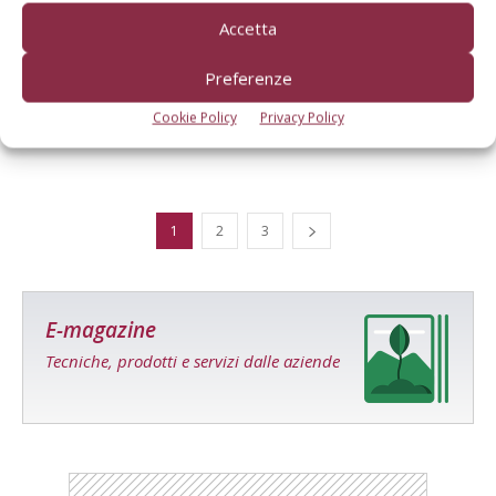
Accetta
COLTURE
Riguadagnare spazio sul mercato europeo
Preferenze
è la sfida per la fragola...
Cookie Policy
Privacy Policy
Di Fabio Lunati
-
12 Aprile 2021
1
2
3
E-magazine
Tecniche, prodotti e servizi dalle aziende