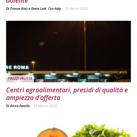
dolente
Di Tomas Bosi e Daria Lodi, Cso Italy
-
29 Aprile 2024
PREZZI FRUTTA
Centri agroalimentari, presidi di qualità e
ampiezza d’offerta
Di Anna Parello
-
24 Marzo 2023