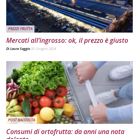
PREZZI FRUTTA
Mercati all’ingrosso: ok, il prezzo è giusto
Di
Laura Saggio
20 Giugno 2024
POST RACCOLTA
Consumi di ortofrutta: da anni una nota