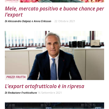
Mele, mercato positivo e buone chance per
l’export
Di Alessandro Dalpiaz e Anna Eriksson
-
22 Ottobre 2021
PREZZI FRUTTA
L’export ortofrutticolo è in ripresa
Di
Redazione Frutticoltura
16 Settembre 2021