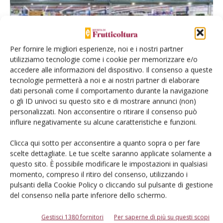
Per fornire le migliori esperienze, noi e i nostri partner
utilizziamo tecnologie come i cookie per memorizzare e/o
accedere alle informazioni del dispositivo. Il consenso a queste
tecnologie permetterà a noi e ai nostri partner di elaborare
COLTURE
dati personali come il comportamento durante la navigazione
Export ortofrutta: trend positivo per mele,
o gli ID univoci su questo sito e di mostrare annunci (non)
kiwi e uva da tavola
personalizzati. Non acconsentire o ritirare il consenso può
influire negativamente su alcune caratteristiche e funzioni.
Di
Redazione Frutticoltura
26 Aprile 2021
Clicca qui sotto per acconsentire a quanto sopra o per fare
scelte dettagliate. Le tue scelte saranno applicate solamente a
questo sito. È possibile modificare le impostazioni in qualsiasi
momento, compreso il ritiro del consenso, utilizzando i
pulsanti della Cookie Policy o cliccando sul pulsante di gestione
del consenso nella parte inferiore dello schermo.
Gestisci 1380 fornitori
Per saperne di più su questi scopi