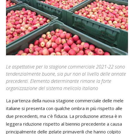
Le aspettative per la stagione commerciale 2021-22 sono
tendenzialmente buone, sia pur non al livello delle annate
precedenti. Elemento determinante rimane la forte
organizzazione del sistema melicolo italiano
La partenza della nuova stagione commerciale delle mele
italiane si presenta con qualche ombra in più rispetto alle
due precedenti, ma c’è fiducia. La produzione attesa è in
leggera riduzione rispetto al biennio precedente a causa
principalmente delle gelate primaverili che hanno colpito