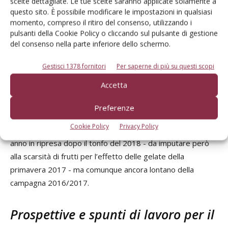
scelte dettagliate. Le tue scelte saranno applicate solamente a
questo sito. È possibile modificare le impostazioni in qualsiasi
momento, compreso il ritiro del consenso, utilizzando i
pulsanti della Cookie Policy o cliccando sul pulsante di gestione
Nel frattempo, nel corso dell’ultima campagna commerciale
del consenso nella parte inferiore dello schermo.
si è continuato ad esplorare con l’esportazione di piccole
quantità di prodotto i mercati di Vietnam, Taiwan e
Gestisci 1378 fornitori
Per saperne di più su questi scopi
Tailandia, quest’ultima sembra avere le maggiori
Accetta
potenzialità.
Preferenze
La quota di esportazioni di mele italiane nel 2020 destinate
Cookie Policy
Privacy Policy
al mercato europeo arriva a 579.087 t, segnando un terzo
anno in ripresa dopo il tonfo del 2018 - da imputare però
alla scarsità di frutti per l’effetto delle gelate della
primavera 2017 - ma comunque ancora lontano della
campagna 2016/2017.
Prospettive e spunti di lavoro per il