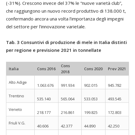
(-31%). Crescono invece del 37% le “nuove varietà club”,
che raggiungono un nuovo record produttivo di 138.000 t,
confermando ancora una volta l’importanza degli impegni
del settore per l’innovazione varietale.
Tab. 3 Consuntivi di produzione di mele in Italia distinti
per regione e previsione 2021 in tonnellate
Cons
Italia
Cons 2016
Cons 2020
Prev 2021
2018
Alto Adige
1.063.676
991.934
902.015
945.782
Trentino
535.140
565.064
533.053
493.545
Veneto
218.177
216.861
199.825
172.803
Friuli V.G.
40.606
42.377
44.890
42.250