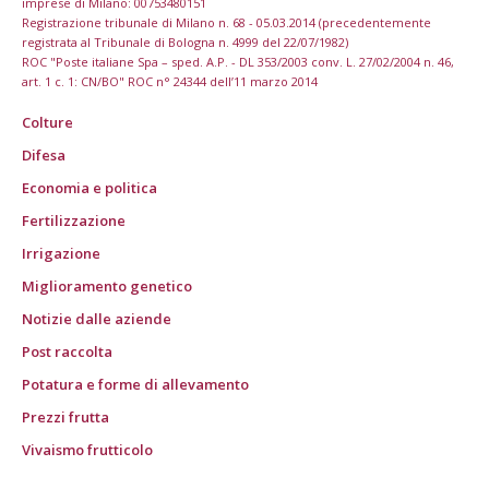
imprese di Milano: 00753480151
Registrazione tribunale di Milano n. 68 - 05.03.2014 (precedentemente
registrata al Tribunale di Bologna n. 4999 del 22/07/1982)
ROC "Poste italiane Spa – sped. A.P. - DL 353/2003 conv. L. 27/02/2004 n. 46,
art. 1 c. 1: CN/BO" ROC n° 24344 dell’11 marzo 2014
Colture
Difesa
Economia e politica
Fertilizzazione
Irrigazione
Miglioramento genetico
Notizie dalle aziende
Post raccolta
Potatura e forme di allevamento
Prezzi frutta
Vivaismo frutticolo