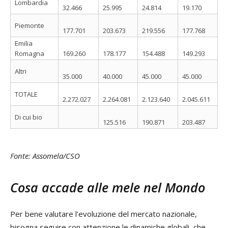
Lombardia
32.466
25.995
24.814
19.170
Piemonte
177.701
203.673
219.556
177.768
Emilia
Romagna
169.260
178.177
154.488
149.293
Altri
35.000
40.000
45.000
45.000
TOTALE
2.272.027
2.264.081
2.123.640
2.045.611
Di cui bio
125.516
190.871
203.487
Fonte: Assomela/CSO
Cosa accade alle mele nel Mondo
Per bene valutare l’evoluzione del mercato nazionale,
bisogna seguire con attenzione le dinamiche globali, che