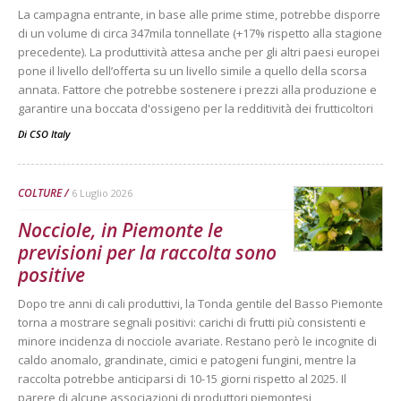
La campagna entrante, in base alle prime stime, potrebbe disporre
di un volume di circa 347mila tonnellate (+17% rispetto alla stagione
precedente). La produttività attesa anche per gli altri paesi europei
pone il livello dell’offerta su un livello simile a quello della scorsa
annata. Fattore che potrebbe sostenere i prezzi alla produzione e
garantire una boccata d'ossigeno per la redditività dei frutticoltori
Di
CSO Italy
COLTURE
6 Luglio 2026
Nocciole, in Piemonte le
previsioni per la raccolta sono
positive
Dopo tre anni di cali produttivi, la Tonda gentile del Basso Piemonte
torna a mostrare segnali positivi: carichi di frutti più consistenti e
minore incidenza di nocciole avariate. Restano però le incognite di
caldo anomalo, grandinate, cimici e patogeni fungini, mentre la
raccolta potrebbe anticiparsi di 10-15 giorni rispetto al 2025. Il
parere di alcune associazioni di produttori piemontesi