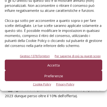
o gli ID univoci su questo sito e di mostrare annunci (non)
diverse specie. Le superfici 2023 ammontano, nel
personalizzati. Non acconsentire o ritirare il consenso può
complesso delle ortofrutticole, a 1,21 milioni di ettari +1%
influire negativamente su alcune caratteristiche e funzioni.
sul 2022 e solamente -3% rispetto al periodo 2019-21. La
Clicca qui sotto per acconsentire a quanto sopra o per fare
parte più consistente dell’offerta produttiva italiana è
scelte dettagliate. Le tue scelte saranno applicate solamente a
rappresentata dalle specie vegetali, la cui produzione nel
questo sito. È possibile modificare le impostazioni in qualsiasi
biennio 2022-2023 è lievemente scesa a circa 14,1/14,5
momento, compreso il ritiro del consenso, utilizzando i
milioni di tonnellate denotando nel complesso una certa
pulsanti della Cookie Policy o cliccando sul pulsante di gestione
del consenso nella parte inferiore dello schermo.
stabilità rispetto ad anni addietro, quando al massimo
rappresentava circa 15 milioni di tonnellate. Più evidente è
Gestisci 1378 fornitori
Per saperne di più su questi scopi
la contrazione del volume disponibile delle specie frutticole
che, nel corso del 2023 ha toccato 8,5 milioni di tonnellate,
Accetta
un quantitativo simile al deficitario 2021 e -8% sul 2022, un
Preferenze
livello naturalmente sotto media recente e in misura ancor
maggiore se paragonato a non troppe stagioni fa quando,
Cookie Policy
Privacy Policy
l’aggregato valeva quasi 10 milioni di tonnellate (rispetto al
2023 dunque perso oltre il 10% dell’offerta).