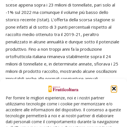
scese appena sopra i 23 milioni di tonnellate, pari solo al
-1% sul 2022 ma comunque il volume più basso dello
storico recente (Istat). L’offerta della scorsa stagione si
pone infatti al di sotto di 3 punti percentuali rispetto al
raccolto medio ottenuto tra il 2019-21, peraltro
penalizzato in alcune annualità e dunque sotto il potenziale
produttivo. Fino a non troppi anni fa la produzione
ortofrutticola italiana rimaneva stabilmente sopra il 24
milioni di tonnellate e, in determinate annate, sfiorava i 25
milioni di prodotto raccolto, mostrando alcune oscillazioni
imputabili anche alle normali congiunture annuali.
Per fornire le migliori esperienze, noi e i nostri partner
utilizziamo tecnologie come i cookie per memorizzare e/o
Solo in parte il calo descritto precedentemente è
accedere alle informazioni del dispositivo. Il consenso a queste
imputabile alle superfici, che denotano negli anni solo un
tecnologie permetterà a noi e ai nostri partner di elaborare
dati personali come il comportamento durante la navigazione
lievissimo declino per effetto di compensazioni tra le