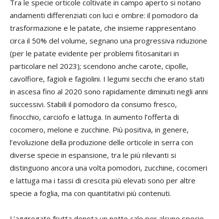
Tra le specie orticole coltivate in campo aperto si notano
andamenti differenziati con luci e ombre: il pomodoro da
trasformazione e le patate, che insieme rappresentano
circa il 50% del volume, segnano una progressiva riduzione
(per le patate evidente per problemi fitosanitari in
particolare nel 2023); scendono anche carote, cipolle,
cavolfiore, fagioli e fagiolini. I legumi secchi che erano stati
in ascesa fino al 2020 sono rapidamente diminuiti negli anni
successivi. Stabili il pomodoro da consumo fresco,
finocchio, carciofo e lattuga. In aumento l’offerta di
cocomero, melone e zucchine. Più positiva, in genere,
l’evoluzione della produzione delle orticole in serra con
diverse specie in espansione, tra le più rilevanti si
distinguono ancora una volta pomodori, zucchine, cocomeri
e lattuga ma i tassi di crescita più elevati sono per altre
specie a foglia, ma con quantitativi più contenuti.
L’aggregato frutta denota un netto calo per alcune specie