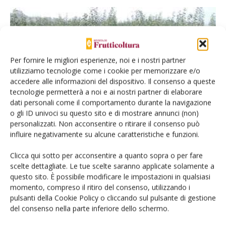
Per fornire le migliori esperienze, noi e i nostri partner
utilizziamo tecnologie come i cookie per memorizzare e/o
accedere alle informazioni del dispositivo. Il consenso a queste
tecnologie permetterà a noi e ai nostri partner di elaborare
dati personali come il comportamento durante la navigazione
VIVAISMO FRUTTICOLO
o gli ID univoci su questo sito e di mostrare annunci (non)
Certificazione vivaistica complicata dal
personalizzati. Non acconsentire o ritirare il consenso può
nuovo regime fitosanitario
influire negativamente su alcune caratteristiche e funzioni.
Di
CIVI Italia
17 Febbraio 2020
Clicca qui sotto per acconsentire a quanto sopra o per fare
scelte dettagliate. Le tue scelte saranno applicate solamente a
questo sito. È possibile modificare le impostazioni in qualsiasi
momento, compreso il ritiro del consenso, utilizzando i
pulsanti della Cookie Policy o cliccando sul pulsante di gestione
del consenso nella parte inferiore dello schermo.