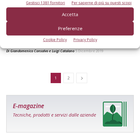
Gestisci 1381 fornitori
Per saperne di più su questi scopi
Accetta
VIVAISMO FRUTTICOLO
Preferenze
Settore vivaistico innovatore e propositivo
Cookie Policy
Privacy Policy
solo con servizi efficienti
Di
Giandomenico Consalvo
e
Luigi Catalano
5 Dicembre 2019
1
2
E-magazine
Tecniche, prodotti e servizi dalle aziende