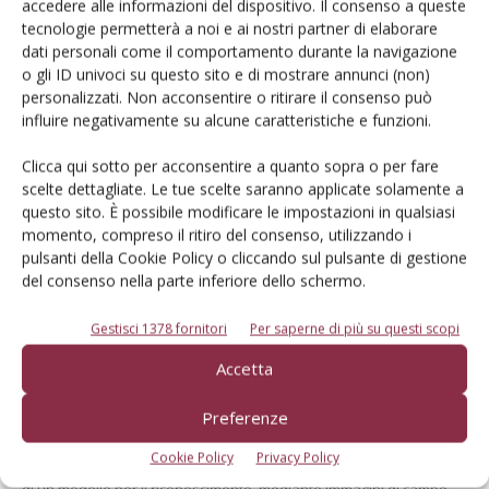
accedere alle informazioni del dispositivo. Il consenso a queste
Dalla stessa categoria
tecnologie permetterà a noi e ai nostri partner di elaborare
dati personali come il comportamento durante la navigazione
o gli ID univoci su questo sito e di mostrare annunci (non)
MELO
6 Agosto 2026
personalizzati. Non acconsentire o ritirare il consenso può
Mele, la produzione europea
influire negativamente su alcune caratteristiche e funzioni.
scenderà sotto i 10 milioni di
Clicca qui sotto per acconsentire a quanto sopra o per fare
tonnellate
scelte dettagliate. Le tue scelte saranno applicate solamente a
Secondo le previsioni di Prognosfruit 2026, pesano nel bilancio gli
questo sito. È possibile modificare le impostazioni in qualsiasi
eventi climatici estremi. Ma le prospettive di mercato sono buone
momento, compreso il ritiro del consenso, utilizzando i
pulsanti della Cookie Policy o cliccando sul pulsante di gestione
Di
Redazione Frutticoltura
del consenso nella parte inferiore dello schermo.
Gestisci 1378 fornitori
Per saperne di più su questi scopi
ARTICOLI ABBONATI
30 Luglio 2026
Accetta
Mango, intelligenza artificiale
per monitorare la fenologia
Preferenze
Un approccio preliminare per valutare l’adattabilità del mango in
Cookie Policy
Privacy Policy
ambiente mediterraneo. L’obiettivo è lo sviluppo e l’addestramento