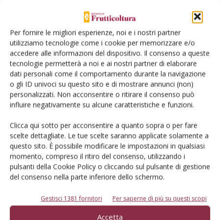
Per fornire le migliori esperienze, noi e i nostri partner
utilizziamo tecnologie come i cookie per memorizzare e/o
accedere alle informazioni del dispositivo. Il consenso a queste
tecnologie permetterà a noi e ai nostri partner di elaborare
dati personali come il comportamento durante la navigazione
o gli ID univoci su questo sito e di mostrare annunci (non)
personalizzati. Non acconsentire o ritirare il consenso può
influire negativamente su alcune caratteristiche e funzioni.
Dalla stessa categoria
Clicca qui sotto per acconsentire a quanto sopra o per fare
MELO
scelte dettagliate. Le tue scelte saranno applicate solamente a
6 Agosto 2026
questo sito. È possibile modificare le impostazioni in qualsiasi
Mele, la produzione europea
momento, compreso il ritiro del consenso, utilizzando i
scenderà sotto i 10 milioni di
pulsanti della Cookie Policy o cliccando sul pulsante di gestione
del consenso nella parte inferiore dello schermo.
tonnellate
Secondo le previsioni di Prognosfruit 2026, pesano nel bilancio gli
Gestisci 1381 fornitori
Per saperne di più su questi scopi
eventi climatici estremi. Ma le prospettive di mercato sono buone
Accetta