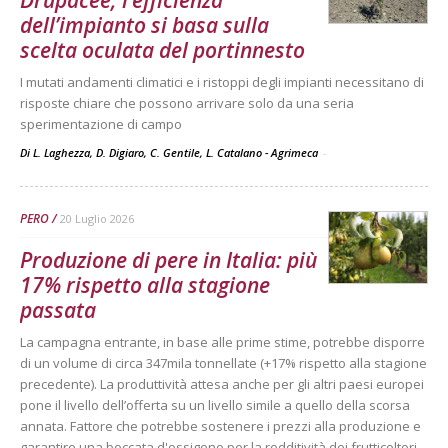
dell’impianto si basa sulla
scelta oculata del portinnesto
I mutati andamenti climatici e i ristoppi degli impianti necessitano di
risposte chiare che possono arrivare solo da una seria
sperimentazione di campo
Di L. Laghezza, D. Digiaro, C. Gentile, L. Catalano - Agrimeca
-
PERO
20 Luglio 2026
Produzione di pere in Italia: più
17% rispetto alla stagione
passata
La campagna entrante, in base alle prime stime, potrebbe disporre
di un volume di circa 347mila tonnellate (+17% rispetto alla stagione
precedente). La produttività attesa anche per gli altri paesi europei
pone il livello dell’offerta su un livello simile a quello della scorsa
annata. Fattore che potrebbe sostenere i prezzi alla produzione e
garantire una boccata d'ossigeno per la redditività dei frutticoltori