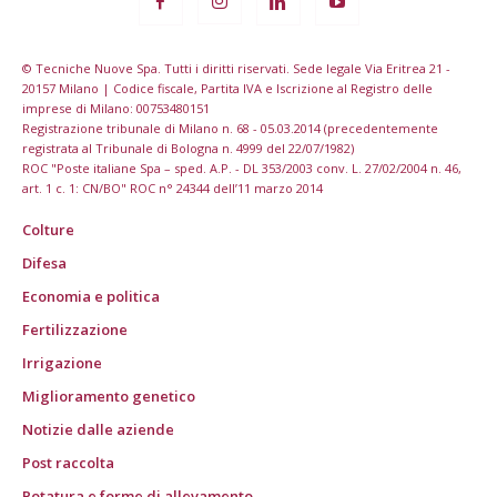
© Tecniche Nuove Spa. Tutti i diritti riservati. Sede legale Via Eritrea 21 -
20157 Milano | Codice fiscale, Partita IVA e Iscrizione al Registro delle
imprese di Milano: 00753480151
Registrazione tribunale di Milano n. 68 - 05.03.2014 (precedentemente
registrata al Tribunale di Bologna n. 4999 del 22/07/1982)
ROC "Poste italiane Spa – sped. A.P. - DL 353/2003 conv. L. 27/02/2004 n. 46,
art. 1 c. 1: CN/BO" ROC n° 24344 dell’11 marzo 2014
Colture
Difesa
Economia e politica
Fertilizzazione
Irrigazione
Miglioramento genetico
Notizie dalle aziende
Post raccolta
Potatura e forme di allevamento