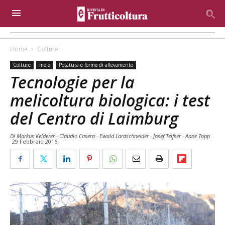
Home
Colture
Colture
melo
Potatura e forme di allevamento
Tecnologie per la
melicoltura biologica: i test
del Centro di Laimburg
Di Markus Kelderer - Claudio Casera - Ewald Lardschneider - Josef Telfser - Anne Topp
-
29 Febbraio 2016