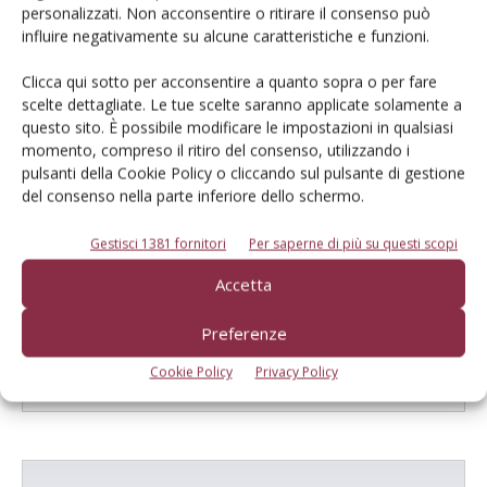
personalizzati. Non acconsentire o ritirare il consenso può
E-magazine
influire negativamente su alcune caratteristiche e funzioni.
Tecniche, prodotti e servizi dalle aziende
Clicca qui sotto per acconsentire a quanto sopra o per fare
scelte dettagliate. Le tue scelte saranno applicate solamente a
questo sito. È possibile modificare le impostazioni in qualsiasi
momento, compreso il ritiro del consenso, utilizzando i
pulsanti della Cookie Policy o cliccando sul pulsante di gestione
del consenso nella parte inferiore dello schermo.
Gestisci 1381 fornitori
Per saperne di più su questi scopi
Catalogo Aziende e Prodotti
Accetta
Un modo semplice per cercare un'azienda o un
prodotto!
Preferenze
Cookie Policy
Privacy Policy
Cerca adesso