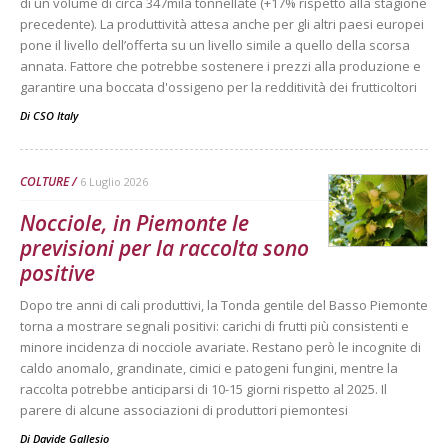
di un volume di circa 347mila tonnellate (+17% rispetto alla stagione
precedente). La produttività attesa anche per gli altri paesi europei
pone il livello dell’offerta su un livello simile a quello della scorsa
annata. Fattore che potrebbe sostenere i prezzi alla produzione e
garantire una boccata d'ossigeno per la redditività dei frutticoltori
Di
CSO Italy
COLTURE
6 Luglio 2026
Nocciole, in Piemonte le
previsioni per la raccolta sono
positive
Dopo tre anni di cali produttivi, la Tonda gentile del Basso Piemonte
torna a mostrare segnali positivi: carichi di frutti più consistenti e
minore incidenza di nocciole avariate. Restano però le incognite di
caldo anomalo, grandinate, cimici e patogeni fungini, mentre la
raccolta potrebbe anticiparsi di 10-15 giorni rispetto al 2025. Il
parere di alcune associazioni di produttori piemontesi
Di
Davide Gallesio