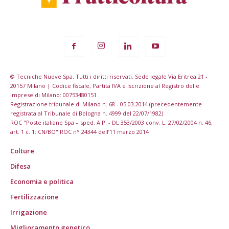
© Tecniche Nuove Spa. Tutti i diritti riservati. Sede legale Via Eritrea 21 -
20157 Milano | Codice fiscale, Partita IVA e Iscrizione al Registro delle
imprese di Milano: 00753480151
Registrazione tribunale di Milano n. 68 - 05.03.2014 (precedentemente
registrata al Tribunale di Bologna n. 4999 del 22/07/1982)
ROC "Poste italiane Spa – sped. A.P. - DL 353/2003 conv. L. 27/02/2004 n. 46,
art. 1 c. 1: CN/BO" ROC n° 24344 dell’11 marzo 2014
Colture
Difesa
Economia e politica
Fertilizzazione
Irrigazione
Miglioramento genetico