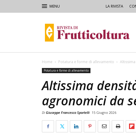
LA RIVISTA
CON
Rivista
di
Frutticoltura
e
Ortofloricoltura
Home
Potatura e forme di allevamento
Altissima
Potatura e forme di allevamento
Altissima densità,
agronomici da s
Di
Giuseppe Francesco Sportelli
15 Giugno 2026