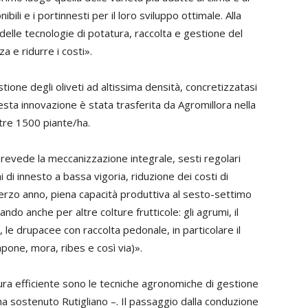
ili e i portinnesti per il loro sviluppo ottimale. Alla
a delle tecnologie di potatura, raccolta e gestione del
a e ridurre i costi».
stione degli oliveti ad altissima densità, concretizzatasi
uesta innovazione è stata trasferita da Agromillora nella
oltre 1500 piante/ha.
revede la meccanizzazione integrale, sesti regolari
 di innesto a bassa vigoria, riduzione dei costi di
erzo anno, piena capacità produttiva al sesto-settimo
ando anche per altre colture frutticole: gli agrumi, il
ro, le drupacee con raccolta pedonale, in particolare il
lampone, mora, ribes e così via)».
oltura efficiente sono le tecniche agronomiche di gestione
a sostenuto Rutigliano –. Il passaggio dalla conduzione