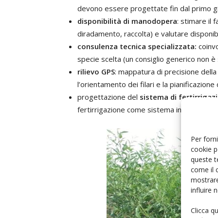
devono essere progettate fin dal primo gior
disponibilità di manodopera
: stimare il
diradamento, raccolta) e valutare disponibili
consulenza tecnica specializzata:
coinvo
specie scelta (un consiglio generico non è 
rilievo GPS
: mappatura di precisione della 
l’orientamento dei filari e la pianificazione 
progettazione del
sistema di fertirrigaz
fertirrigazione come sistema integrato e
Per forni
cookie p
queste t
come il 
mostrare
influire
Clicca q