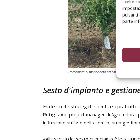
scelte s
impostaz
pulsanti
parte in
Particolare di mandorleto ad altissima densità
Sesto d'impianto e gestion
Fra le scelte strategiche rientra soprattutto 
Rutigliano
, project manager di Agromillora, p
influiscono sull’uso dello spazio, sulla gesti
«Alla scelta del sesto di impianto è legata in 