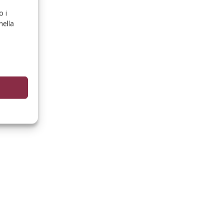
o i
nella