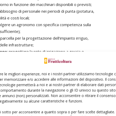
no in funzione dei macchinari disponibili o previsti;
 fabbisogno di personale nei periodi di punta (potatura,
tà e costi locali;
lgere un agronomo con specifica competenza sulla
sufficiente);
parcella per la progettazione dell’impianto irriguo,
delle infrastrutture;
ione
: progettare la rete di irrigazione a goccia e
 non come elemento secondario».
re le migliori esperienze, noi e i nostri partner utilizziamo tecnologie
er memorizzare e/o accedere alle informazioni del dispositivo. Il con
ecnologie permetterà a noi e ai nostri partner di elaborare dati person
comportamento durante la navigazione o gli ID univoci su questo sito 
 annunci (non) personalizzati. Non acconsentire o ritirare il consens
 negativamente su alcune caratteristiche e funzioni.
ui sotto per acconsentire a quanto sopra o per fare scelte dettagliate.