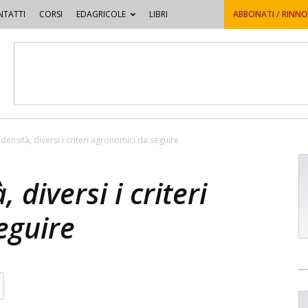
TATTI
CORSI
EDAGRICOLE
LIBRI
ABBONATI / RINN
 densità, diversi i criteri agronomici da seguire
 diversi i criteri
eguire