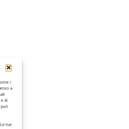
 come i
senso a
ali
e di
o può
 Le tue