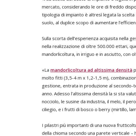
mercato, considerando le ore di freddo disponib
tipologia di impianto è altresì legata la scelt
suolo, al duplice scopo di aumentare l’efficienz
Sulla scorta dell’esperienza acquisita nella ge
nella realizzazione di oltre 500.000 ettari, q
mandorlicoltura, in irriguo e in asciutto, con 
«La
mandorlicoltura ad altissima densità
p
molto fitti (3,5-4 m x 1,2-1,5 m), combinazioni
gestione, entrata in produzione al secondo-t
anno. Adesso l’altissima densità la si sta valut
nocciolo, le susine da industria, il melo, il pe
ciliegio, e i frutti di bosco o berry (mirtillo, 
I pilastri più importanti di una nuova fruttic
della chioma secondo una parete verticale – h