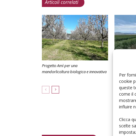
Articoli correlati
Progetto Amì per una
Uno sguardo
mandorlicoltura biologica e innovativa
mandorlicolt
Per forni
crescita
cookie p
queste t
come il 
mostrare
influire
Clicca q
scelte s
impostaz