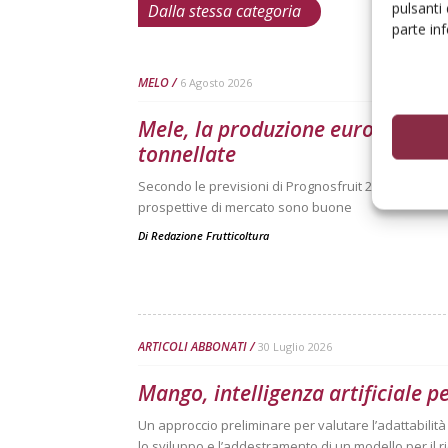
pulsanti
Dalla stessa categoria
parte in
MELO
6 Agosto 2026
Mele, la produzione europea scen
tonnellate
Secondo le previsioni di Prognosfruit 2026, pesano ne
prospettive di mercato sono buone
Di
Redazione Frutticoltura
ARTICOLI ABBONATI
30 Luglio 2026
Mango, intelligenza artificiale p
Un approccio preliminare per valutare l’adattabilit
lo sviluppo e l’addestramento di un modello per il