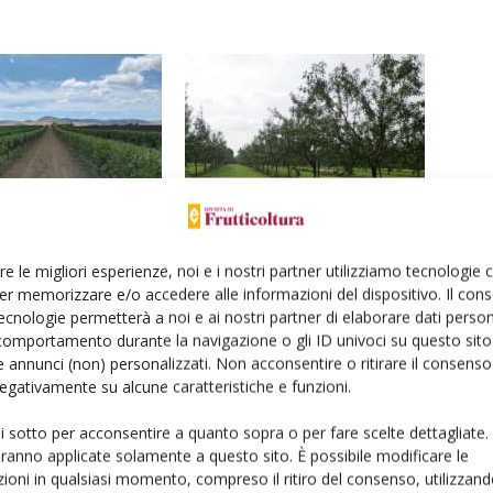
 alla nuova
Buone prospettive per il mandorlo in
ura italiana sempre più in
Italia
re le migliori esperienze, noi e i nostri partner utilizziamo tecnologie
er memorizzare e/o accedere alle informazioni del dispositivo. Il con
ecnologie permetterà a noi e ai nostri partner di elaborare dati person
comportamento durante la navigazione o gli ID univoci su questo sito 
 annunci (non) personalizzati. Non acconsentire o ritirare il consens
 negativamente su alcune caratteristiche e funzioni.
ui sotto per acconsentire a quanto sopra o per fare scelte dettagliate.
aranno applicate solamente a questo sito. È possibile modificare le
ioni in qualsiasi momento, compreso il ritiro del consenso, utilizzand