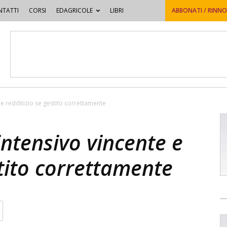
TATTI
CORSI
EDAGRICOLE
LIBRI
ABBONATI / RINN
e redditizio se gestito correttamente
ntensivo vincente e
stito correttamente