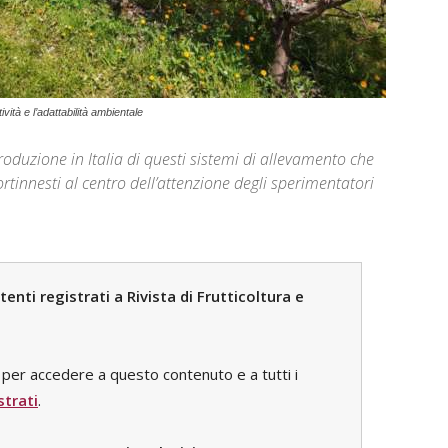
ività e l’adattabilità ambientale
roduzione in Italia di questi sistemi di allevamento che
rtinnesti al centro dell’attenzione degli sperimentatori
nti registrati a Rivista di Frutticoltura e
per accedere a questo contenuto e a tutti i
strati
.