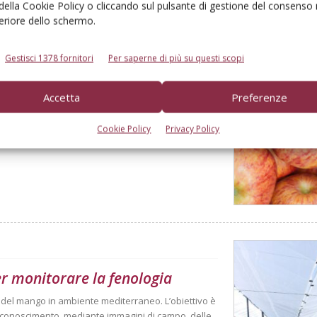
 della Cookie Policy o cliccando sul pulsante di gestione del consenso 
feriore dello schermo.
Gestisci 1378 fornitori
Per saperne di più su questi scopi
derà sotto i 10 milioni di
Accetta
Preferenze
Cookie Policy
Privacy Policy
l bilancio gli eventi climatici estremi. Ma le
er monitorare la fenologia
à del mango in ambiente mediterraneo. L’obiettivo è
 riconoscimento, mediante immagini di campo, delle