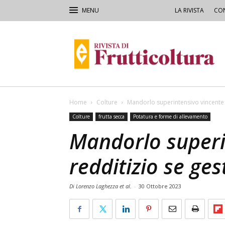
LA RIVISTA
CON
Rivista
di
Frutticoltura
e
Ortofloricoltura
Home
Colture
Mandorlo superintensivo vincente 
Colture
frutta secca
Potatura e forme di allevamento
Mandorlo superi
redditizio se ge
Di Lorenzo Laghezza et al.
-
30 Ottobre 2023