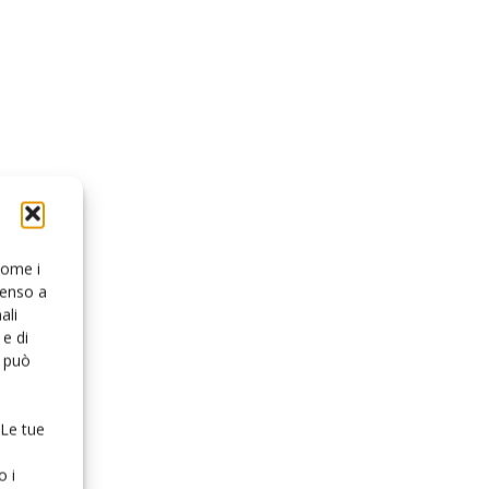
 come i
senso a
ali
e di
o può
 Le tue
o i