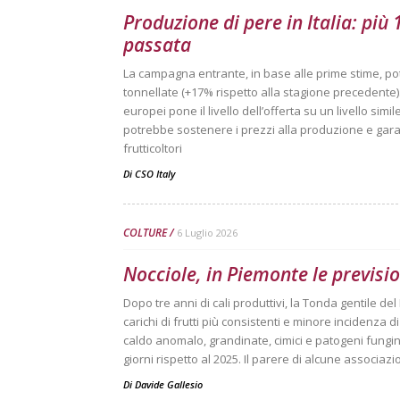
Produzione di pere in Italia: più
passata
La campagna entrante, in base alle prime stime, po
tonnellate (+17% rispetto alla stagione precedente). 
europei pone il livello dell’offerta su un livello sim
potrebbe sostenere i prezzi alla produzione e garan
frutticoltori
Di
CSO Italy
COLTURE
6 Luglio 2026
Nocciole, in Piemonte le previsio
Dopo tre anni di cali produttivi, la Tonda gentile d
carichi di frutti più consistenti e minore incidenza d
caldo anomalo, grandinate, cimici e patogeni fungini
giorni rispetto al 2025. Il parere di alcune associaz
Di
Davide Gallesio