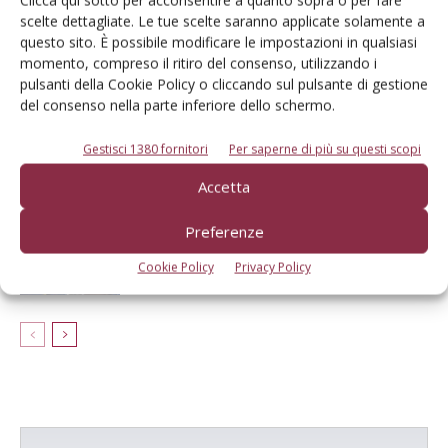
Clicca qui sotto per acconsentire a quanto sopra o per fare
scelte dettagliate. Le tue scelte saranno applicate solamente a
questo sito. È possibile modificare le impostazioni in qualsiasi
Mercati all’ingrosso strategici contro il
momento, compreso il ritiro del consenso, utilizzando i
calo dei consumi di ortofrutta
pulsanti della Cookie Policy o cliccando sul pulsante di gestione
del consenso nella parte inferiore dello schermo.
Pesche e nettarine di Romagna Igp:
Gestisci 1380 fornitori
Per saperne di più su questi scopi
strategico il localismo
Accetta
Preferenze
Mercati all’ingrosso: ok, il prezzo è
giusto
Cookie Policy
Privacy Policy