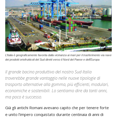
L’Italia è geograficamente favorita dalla vicinanza ai mari per il trasferimento via nave
dei prodotti ortofrutticoli del Sud diretti verso il Nord del Paese e dell’Europa
Il grande bacino produttivo del nostro Sud Italia
troverebbe grande vantaggio nelle nuove tipologie di
trasporto alternative alla gomma, più efficienti, modulari,
economiche e sostenibili. Lo sentiamo dire da tanti anni,
ma poco è successo.
Già gli antichi Romani avevano capito che per tenere forte
e unito l’impero conquistato durante centinaia di anni di