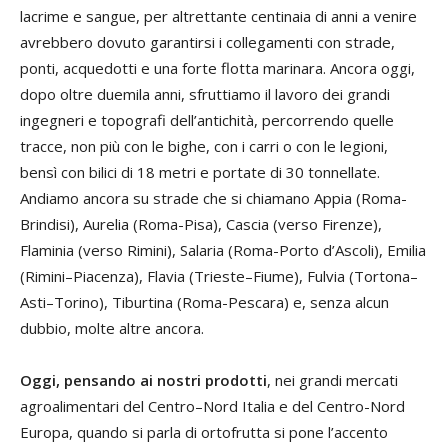
lacrime e sangue, per altrettante centinaia di anni a venire
avrebbero dovuto garantirsi i collegamenti con strade,
ponti, acquedotti e una forte flotta marinara. Ancora oggi,
dopo oltre duemila anni, sfruttiamo il lavoro dei grandi
ingegneri e topografi dell’antichità, percorrendo quelle
tracce, non più con le bighe, con i carri o con le legioni,
bensì con bilici di 18 metri e portate di 30 tonnellate.
Andiamo ancora su strade che si chiamano Appia (Roma-
Brindisi), Aurelia (Roma-Pisa), Cascia (verso Firenze),
Flaminia (verso Rimini), Salaria (Roma-Porto d’Ascoli), Emilia
(Rimini–Piacenza), Flavia (Trieste–Fiume), Fulvia (Tortona–
Asti–Torino), Tiburtina (Roma-Pescara) e, senza alcun
dubbio, molte altre ancora.
Oggi, pensando ai nostri prodotti
, nei grandi mercati
agroalimentari del Centro–Nord Italia e del Centro-Nord
Europa, quando si parla di ortofrutta si pone l’accento