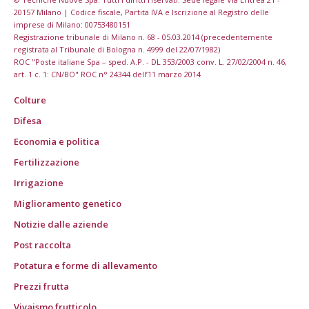
20157 Milano | Codice fiscale, Partita IVA e Iscrizione al Registro delle
imprese di Milano: 00753480151
Registrazione tribunale di Milano n. 68 - 05.03.2014 (precedentemente
registrata al Tribunale di Bologna n. 4999 del 22/07/1982)
ROC "Poste italiane Spa – sped. A.P. - DL 353/2003 conv. L. 27/02/2004 n. 46,
art. 1 c. 1: CN/BO" ROC n° 24344 dell’11 marzo 2014
Colture
Difesa
Economia e politica
Fertilizzazione
Irrigazione
Miglioramento genetico
Notizie dalle aziende
Post raccolta
Potatura e forme di allevamento
Prezzi frutta
Vivaismo frutticolo