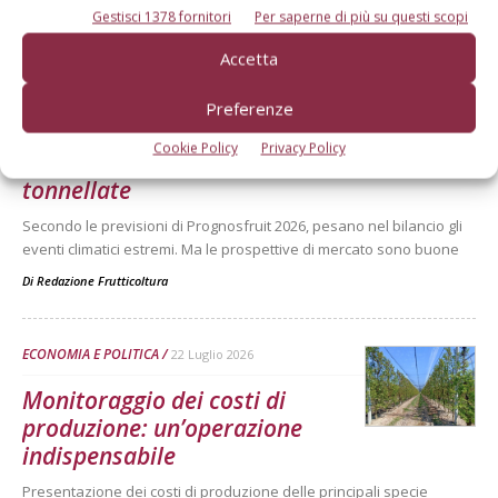
Gestisci 1378 fornitori
Per saperne di più su questi scopi
Dalla stessa categoria
Accetta
MELO
6 Agosto 2026
Preferenze
Mele, la produzione europea
Cookie Policy
Privacy Policy
scenderà sotto i 10 milioni di
tonnellate
Secondo le previsioni di Prognosfruit 2026, pesano nel bilancio gli
eventi climatici estremi. Ma le prospettive di mercato sono buone
Di
Redazione Frutticoltura
ECONOMIA E POLITICA
22 Luglio 2026
Monitoraggio dei costi di
produzione: un’operazione
indispensabile
Presentazione dei costi di produzione delle principali specie