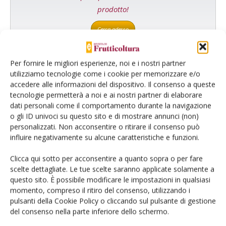
prodotto!
Cerca adesso
Per fornire le migliori esperienze, noi e i nostri partner
utilizziamo tecnologie come i cookie per memorizzare e/o
accedere alle informazioni del dispositivo. Il consenso a queste
L'Esperto risponde
tecnologie permetterà a noi e ai nostri partner di elaborare
I consigli di Terra e Vita agli agricoltori
dati personali come il comportamento durante la navigazione
o gli ID univoci su questo sito e di mostrare annunci (non)
Cerca adesso
personalizzati. Non acconsentire o ritirare il consenso può
influire negativamente su alcune caratteristiche e funzioni.
Clicca qui sotto per acconsentire a quanto sopra o per fare
scelte dettagliate. Le tue scelte saranno applicate solamente a
questo sito. È possibile modificare le impostazioni in qualsiasi
momento, compreso il ritiro del consenso, utilizzando i
pulsanti della Cookie Policy o cliccando sul pulsante di gestione
del consenso nella parte inferiore dello schermo.