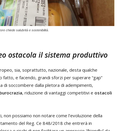
ore chiede salubrità e sostenibilità.
o ostacola il sistema produttivo
europeo, sia, soprattutto, nazionale, desta qualche
fatto, e facendo, grandi sforzi per superare “gap”
hia di soccombere dalla pletora di adempimenti,
 burocrazia
, riduzione di vantaggi competitivi e
ostacoli
ti, non possiamo non notare come l’evoluzione della
letamento del Reg. Ce 848/2018 che entrerà in
essa e rischi di non facilitare un approccio “friendly” da