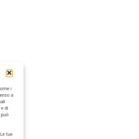
 come i
senso a
ali
e di
o può
 Le tue