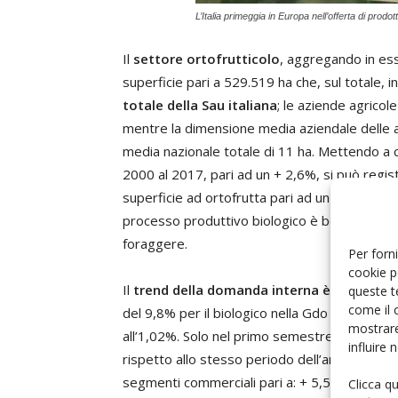
L’Italia primeggia in Europa nell’offerta di prodotti
Il
settore ortofrutticolo
, aggregando in esso
superficie pari a 529.519 ha che, sul totale, i
totale della Sau italiana
; le aziende agricol
mentre la dimensione media aziendale delle az
media nazionale totale di 11 ha. Mettendo a co
2000 al 2017, pari ad un + 2,6%, si può regis
superficie ad ortofrutta pari ad un + 2,41%; ciò
processo produttivo biologico è ben più comp
foraggere.
Per forni
cookie p
Il
trend della domanda interna è crescent
queste t
come il 
del 9,8% per il biologico nella Gdo a fronte 
mostrare
all’1,02%. Solo nel primo semestre del 2019 
influire
rispetto allo stesso periodo dell’anno preced
segmenti commerciali pari a: + 5,5% per la D
Clicca q