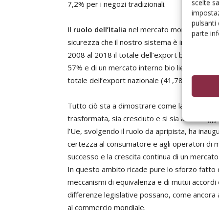
scelte s
7,2% per i negozi tradizionali.
impostaz
pulsanti
Il
ruolo dell’Italia
nel mercato mondiale è via v
parte in
sicurezza che il nostro sistema è in grado di as
2008 al 2018 il totale dell’export bio è cres
57% e di un mercato interno bio lievitato del 1
totale dell’export nazionale (41,78 miliardi di 
Tutto ciò sta a dimostrare come la filiera del 
trasformata, sia cresciuto e si sia avvantaggi
l’Ue, svolgendo il ruolo da apripista, ha inaug
certezza al consumatore e agli operatori di m
successo e la crescita continua di un mercato 
In questo ambito ricade pure lo sforzo fatto d
meccanismi di equivalenza e di mutui accordi c
differenze legislative possano, come ancora a
al commercio mondiale.