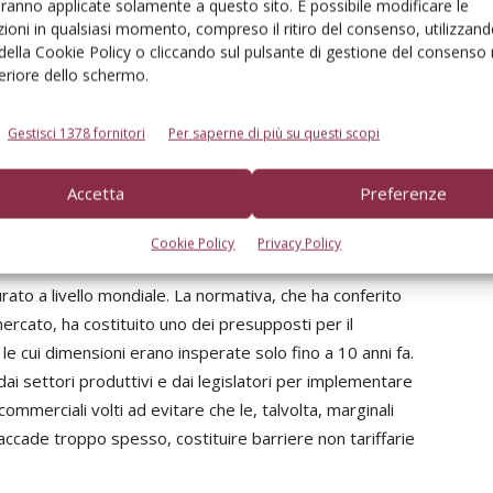
aranno applicate solamente a questo sito. È possibile modificare le
ioni in qualsiasi momento, compreso il ritiro del consenso, utilizzand
 della Cookie Policy o cliccando sul pulsante di gestione del consenso 
ia cresciuto, facendo registrare un elevato livello di
feriore dello schermo.
sicurare in termini sia di qualità che di credibilità. Dal
ciuto del 597% a fronte di un totale export aumentato del
Gestisci 1378 fornitori
Per saperne di più su questi scopi
78%. I 2,3 miliardi di euro di export bio incidono sul
€) per il 5,4%.
Accetta
Preferenze
biologico, e in particolare quello dell’ortofrutta fresca e
Cookie Policy
Privacy Policy
ato di una normativa chiara e univoca che fin dal 1991
urato a livello mondiale. La normativa, che ha conferito
ercato, ha costituito uno dei presupposti per il
le cui dimensioni erano insperate solo fino a 10 anni fa.
ai settori produttivi e dai legislatori per implementare
ommerciali volti ad evitare che le, talvolta, marginali
ccade troppo spesso, costituire barriere non tariffarie