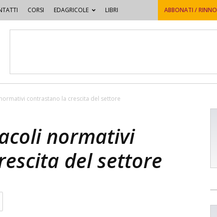
TATTI
CORSI
EDAGRICOLE
LIBRI
ABBONATI / RINN
 normativi contrastano la crescita del settore
tacoli normativi
rescita del settore