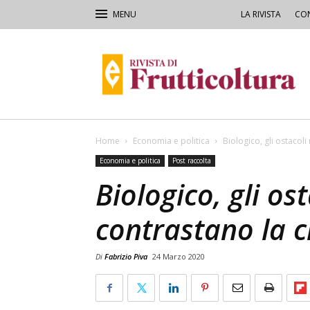
LA RIVISTA
CON
Rivista
di
Frutticoltura
e
Ortofloricoltura
Home
Economia e politica
Biologico, gli ostacoli
Economia e politica
Post raccolta
Biologico, gli os
contrastano la c
Di
Fabrizio Piva
24 Marzo 2020