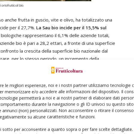
 ortofrutticoli bio.
 anche frutta in guscio, vite e olivo, ha totalizzato una
ncide per il 27,7%.
La Sau bio incide per il 15,5% sul
e biologiche rappresentano il 6,1% delle aziende totali,
iende bio è pari a 28,2 ettari, a fronte di una superficie
nfronto la crescita della superficie bio nazionale dal
trare, per lo stesso periodo, un incremento della
 nonostante si tratti di colture specializzate il cui
licato e costoso delle colture seminative e/o
re le migliori esperienze, noi e i nostri partner utilizziamo tecnologie
er memorizzare e/o accedere alle informazioni del dispositivo. Il con
e
fin dal 2005; il tasso medio annuo di crescita è stato
ecnologie permetterà a noi e ai nostri partner di elaborare dati person
comportamento durante la navigazione o gli ID univoci su questo sito 
della domanda alimentare pari, per lo stesso periodo,
 annunci (non) personalizzati. Non acconsentire o ritirare il consens
Ismea ha censito una domanda interna in crescita
 negativamente su alcune caratteristiche e funzioni.
ente dell’1,5%, con una suddivisione fra i tre seguenti
istribuzione moderna (DM), + 20,7% per i discount, –
ui sotto per acconsentire a quanto sopra o per fare scelte dettagliate.