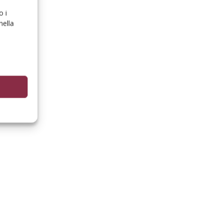
o i
nella