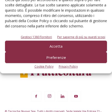
scelte dettagliate. Le tue scelte saranno applicate solamente a
Rimani aggiornato sul mondo
questo sito. È possibile modificare le impostazioni in qualsiasi
momento, compreso il ritiro del consenso, utilizzando i
dell’agricoltura
pulsanti della Cookie Policy o cliccando sul pulsante di gestione
del consenso nella parte inferiore dello schermo.
Iscriviti alle nostre newsletter
Gestisci 1380 fornitori
Per saperne di più su questi scopi
Accetta
Preferenze
Cookie Policy
Privacy Policy
© Tecniche Nuove Spa. Tutti i diritti riservati. Sede legale Via Eritrea 21 -