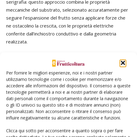
serigrafia: questo approccio combina le proprietà
meccaniche del substrato, selezionato accuratamente per
seguire l’espansione del frutto senza applicare forze che
ne ostacolino la crescita, con le proprietà elettriche
conferite dall’inchiostro conduttivo e dalla geometria
realizzata.
La tecnica della
serigrafia
, in inglese “
screen printing
”, è
ampiamente sviluppata a livello industriale permettendo di
Per fornire le migliori esperienze, noi e i nostri partner
scalare la produzione riducendo al minimo i costi. Seppur
utilizziamo tecnologie come i cookie per memorizzare e/o
questo pro-getto sia in fase iniziale, i
primi prototipi sono
accedere alle informazioni del dispositivo. Il consenso a queste
stati installati
in frutteto a inizio giugno 2024
presso il
tecnologie permetterà a noi e ai nostri partner di elaborare
Lido
(Laimburg Integrated Digital Orchard),
frutteto
dati personali come il comportamento durante la navigazione
o gli ID univoci su questo sito e di mostrare annunci (non)
digitale sperimentale di Rosy Glow Pink Lady
® con
personalizzati. Non acconsentire o ritirare il consenso può
estensione 0,65 ha e allevato con sistema multi-asse
influire negativamente su alcune caratteristiche e funzioni.
planare. I sensori, montati lungo il diametro massimo
equatoriale e provvisoriamente mantenuti in posizione
Clicca qui sotto per acconsentire a quanto sopra o per fare