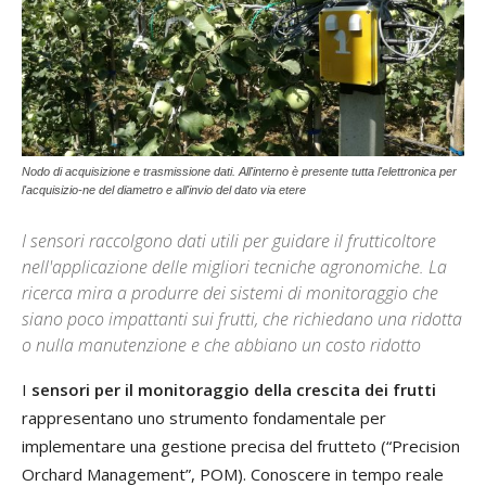
Nodo di acquisizione e trasmissione dati. All'interno è presente tutta l'elettronica per
l'acquisizio-ne del diametro e all'invio del dato via etere
I sensori raccolgono dati utili per guidare il frutticoltore
nell'applicazione delle migliori tecniche agronomiche. La
ricerca mira a produrre dei sistemi di monitoraggio che
siano poco impattanti sui frutti, che richiedano una ridotta
o nulla manutenzione e che abbiano un costo ridotto
I
sensori per il monitoraggio della crescita dei frutti
rappresentano uno strumento fondamentale per
implementare una gestione precisa del frutteto (“Precision
Orchard Management”, POM). Conoscere in tempo reale