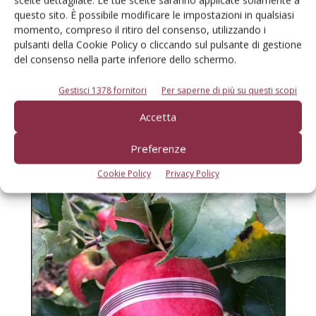
grazie a due semplici morsetti a coccodrillo, hanno seguito
scelte dettagliate. Le tue scelte saranno applicate solamente a
questo sito. È possibile modificare le impostazioni in qualsiasi
il regolare accrescimento dei frutti, espandendosi con essi
momento, compreso il ritiro del consenso, utilizzando i
fino a raccolta. Sarà obiettivo delle prossime due stagioni in
pulsanti della Cookie Policy o cliccando sul pulsante di gestione
campo l’ottimizzazione delle interconnessioni, la
del consenso nella parte inferiore dello schermo.
protezione della traccia stampata, la lettura e l’eventuale
Gestisci 1378 fornitori
Per saperne di più su questi scopi
correzione del segnale.
Accetta
Preferenze
Cookie Policy
Privacy Policy