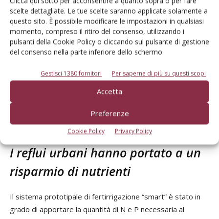
Clicca qui sotto per acconsentire a quanto sopra o per fare
Vivaldi et al. 2015 e Perulli et al. 2019 su altre varietà di
scelte dettagliate. Le tue scelte saranno applicate solamente a
nettarina (tab. 2).
questo sito. È possibile modificare le impostazioni in qualsiasi
momento, compreso il ritiro del consenso, utilizzando i
Tab. 2 - Principali parametri qualitativi dei frutti
pulsanti della Cookie Policy o cliccando sul pulsante di gestione
Resa
del consenso nella parte inferiore dello schermo.
Durezza
TA
(kg
SST
SS
Trattamento
(kg cm-
pH
(g
pianta-
(°Brix)
(%)
Gestisci 1380 fornitori
Per saperne di più su questi scopi
2)
l-1)
1)
Accetta
FW+F
4,60
6,31
3,50
7,57
14,5
15,3
SW+F
4,11
6,48
3,55
8,15
14,5
15,4
Preferenze
Significatività
ns
ns
ns
ns
ns
ns
Cookie Policy
Privacy Policy
I reflui urbani hanno portato a un
risparmio di nutrienti
Il sistema prototipale di fertirrigazione “smart” è stato in
grado di apportare la quantità di N e P necessaria al