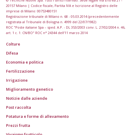
© Tecniche Nuove Spa. Tutti i diritti riservati. Sede legale Via Eritrea 21 -
20157 Milano | Codice fiscale, Partita IVA e Iscrizione al Registro delle
imprese di Milano: 00753480151
Registrazione tribunale di Milano n. 68 - 05.03.2014 (precedentemente
registrata al Tribunale di Bologna n. 4999 del 22/07/1982)
ROC "Poste italiane Spa – sped. A.P. - DL 353/2003 conv. L. 27/02/2004 n. 46,
art. 1 c. 1: CN/BO" ROC n° 24344 dell’11 marzo 2014
Colture
Difesa
Economia e politica
Fertilizzazione
Irrigazione
Miglioramento genetico
Notizie dalle aziende
Post raccolta
Potatura e forme di allevamento
Prezzi frutta
Vivaismo frutticolo