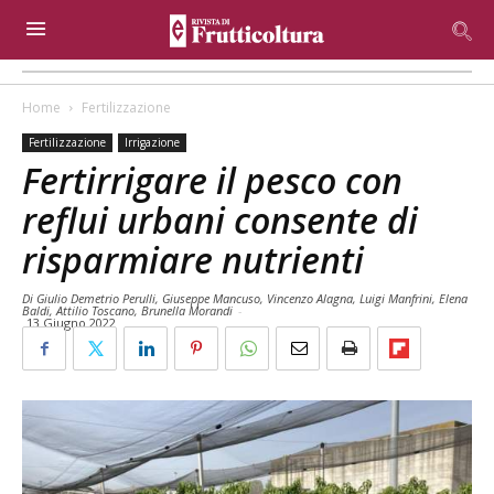
Home
Fertilizzazione
Fertilizzazione
Irrigazione
Fertirrigare il pesco con
reflui urbani consente di
risparmiare nutrienti
Di Giulio Demetrio Perulli, Giuseppe Mancuso, Vincenzo Alagna, Luigi Manfrini, Elena
Baldi, Attilio Toscano, Brunella Morandi
-
13 Giugno 2022