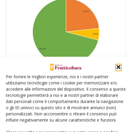
Per fornire le migliori esperienze, noi e i nostri partner
utilizziamo tecnologie come i cookie per memorizzare e/o
Fig. 1 - Percentuale di fertilizzanti (N, P, K) risparmiata con l'adozione di effluenti
secondari come fonte irrigua
accedere alle informazioni del dispositivo. Il consenso a queste
tecnologie permetterà a noi e ai nostri partner di elaborare
dati personali come il comportamento durante la navigazione
L’irrigazione con SW non ha influenzato negativamente né
o gli ID univoci su questo sito e di mostrare annunci (non)
le principali caratteristiche qualitative dei frutti (tab. 2), né
personalizzati. Non acconsentire o ritirare il consenso può
la resa delle piante, con valori paragonabili a FW+F.
influire negativamente su alcune caratteristiche e funzioni.
Quest’ultimo risultato è in linea con quanto riportato da