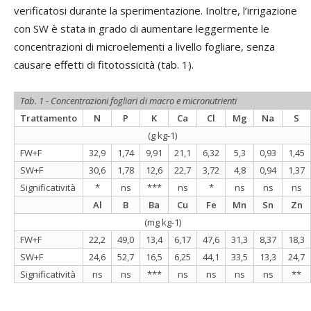
verificatosi durante la sperimentazione. Inoltre, l’irrigazione
con SW è stata in grado di aumentare leggermente le
concentrazioni di microelementi a livello fogliare, senza
causare effetti di fitotossicità (tab. 1).
Tab. 1 - Concentrazioni fogliari di macro e micronutrienti
Trattamento
N
P
K
Ca
Cl
Mg
Na
S
(g kg-1)
FW+F
32,9
1,74
9,91
21,1
6,32
5,3
0,93
1,45
SW+F
30,6
1,78
12,6
22,7
3,72
4,8
0,94
1,37
Significatività
*
ns
***
ns
*
ns
ns
ns
Al
B
Ba
Cu
Fe
Mn
Sn
Zn
(mg kg-1)
FW+F
22,2
49,0
13,4
6,17
47,6
31,3
8,37
18,3
SW+F
24,6
52,7
16,5
6,25
44,1
33,5
13,3
24,7
Significatività
ns
ns
***
ns
ns
ns
ns
**