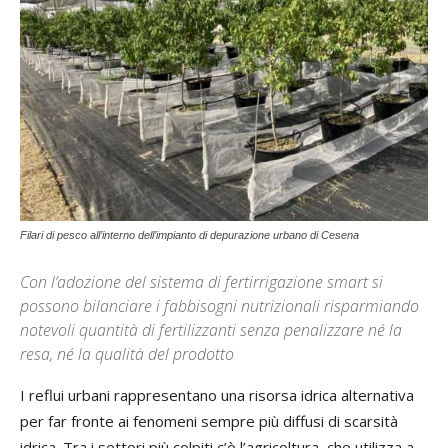
Filari di pesco all’interno dell’impianto di depurazione urbano di Cesena
Con l’adozione del sistema di fertirrigazione smart si
possono bilanciare i fabbisogni nutrizionali risparmiando
notevoli quantità di fertilizzanti senza penalizzare né la
resa, né la qualità del prodotto
I reflui urbani rappresentano una risorsa idrica alternativa
per far fronte ai fenomeni sempre più diffusi di scarsità
idrica. Tra i settori più colpiti c’è l’agricoltura, che utilizza a