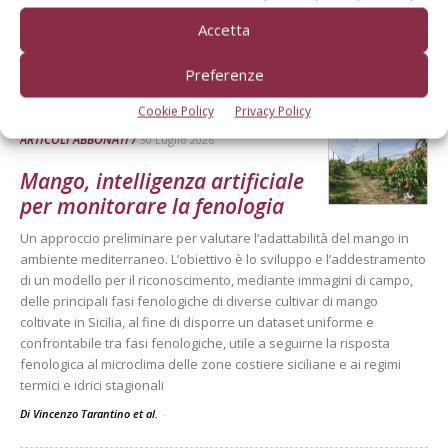
Secondo le previsioni di Prognosfruit 2026, pesano nel bilancio gli
Accetta
eventi climatici estremi. Ma le prospettive di mercato sono buone
Preferenze
Di
Redazione Frutticoltura
Cookie Policy
Privacy Policy
ARTICOLI ABBONATI
30 Luglio 2026
Mango, intelligenza artificiale
per monitorare la fenologia
Un approccio preliminare per valutare l’adattabilità del mango in
ambiente mediterraneo. L’obiettivo è lo sviluppo e l’addestramento
di un modello per il riconoscimento, mediante immagini di campo,
delle principali fasi fenologiche di diverse cultivar di mango
coltivate in Sicilia, al fine di disporre un dataset uniforme e
confrontabile tra fasi fenologiche, utile a seguirne la risposta
fenologica al microclima delle zone costiere siciliane e ai regimi
termici e idrici stagionali
Di Vincenzo Tarantino et al.
-