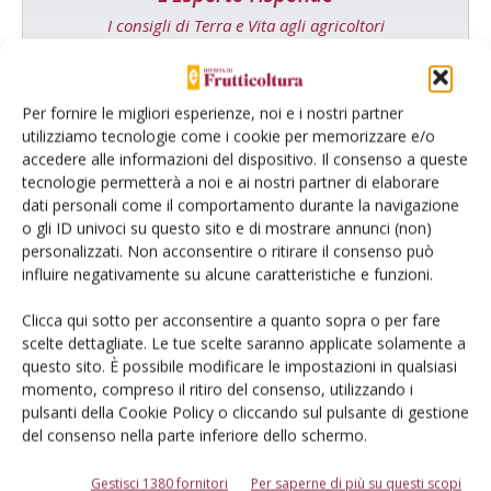
I consigli di Terra e Vita agli agricoltori
Cerca adesso
Per fornire le migliori esperienze, noi e i nostri partner
utilizziamo tecnologie come i cookie per memorizzare e/o
accedere alle informazioni del dispositivo. Il consenso a queste
tecnologie permetterà a noi e ai nostri partner di elaborare
dati personali come il comportamento durante la navigazione
o gli ID univoci su questo sito e di mostrare annunci (non)
personalizzati. Non acconsentire o ritirare il consenso può
influire negativamente su alcune caratteristiche e funzioni.
Dalla stessa categoria
Clicca qui sotto per acconsentire a quanto sopra o per fare
scelte dettagliate. Le tue scelte saranno applicate solamente a
questo sito. È possibile modificare le impostazioni in qualsiasi
MELO
6 Agosto 2026
momento, compreso il ritiro del consenso, utilizzando i
pulsanti della Cookie Policy o cliccando sul pulsante di gestione
Mele, la produzione europea
del consenso nella parte inferiore dello schermo.
scenderà sotto i 10 milioni di
tonnellate
Gestisci 1380 fornitori
Per saperne di più su questi scopi