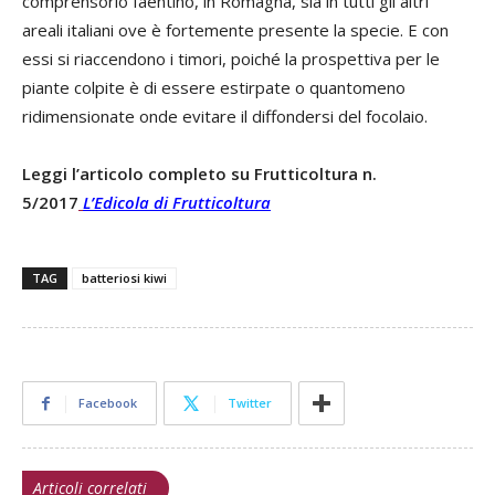
comprensorio faentino, in Romagna, sia in tutti gli altri
areali italiani ove è fortemente presente la specie. E con
essi si riaccendono i timori, poiché la prospettiva per le
piante colpite è di essere estirpate o quantomeno
ridimensionate onde evitare il diffondersi del focolaio.
Leggi l’articolo completo su Frutticoltura n.
5/2017
L’Edicola di Frutticoltura
TAG
batteriosi kiwi
Facebook
Twitter
Articoli correlati