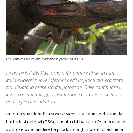
Essudato rossastro che evidenzia la presenza di PSA
La batteriosi del kiwi torna a far parlare di sé; in tutta
Italia evidenti nuove infezioni negli impianti ove era stata
già rilevata la presenza del patogeno. Deve continuare il
lavoro di monitoraggio, disinfezione e prevenzione lungo
l’intera filiera produttiva.
Fin dalla sua identificazione avvenuta a Latina nel 2008, la
batteriosi del kiwi (PSA) causata dal batterio Pseudomonas
syringae pv actinidiae ha prodotto agli impianti di actinidia