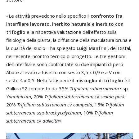
«Le attività prevedono nello specifico il
confronto fra
interfilare lavorato, inerbito naturale e inerbito con
trifoglio
e la rispettiva valutazione dell’effetto sulla
fisiologia della pianta, la diffusione della maculatura bruna e
la qualità del suolo – ha spiegato
Luigi Manfrini
, del Distal,
nel recente incontro tecnico di progetto. Le tre gestioni
dell’interfilare sono confrontate su due impianti di pero
Abate allevato a fusetto con sesto 3,5 x 0,9 e a V con
sesto 4 x 0,5. Nella fattispecie il
miscuglio di trifoglio
è il
Gallura S2 composto da: 35%
Trifolium subterraneum
ssp
.
Yanninicum
, 20%
Trifolium subterraneum
cv
seaton park
,
20%
Trifolium subterraneum
cv
campeda
, 15%
Trifolium
subterraneum
ssp
brachycalycinum
, 10%
Trifolium
subterraneum
cv
dalkeith
».