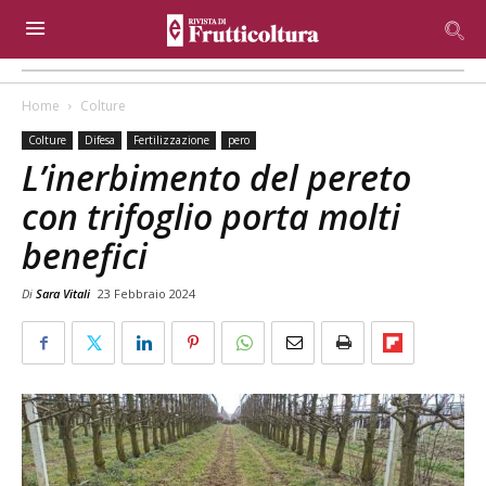
Home
Colture
Colture
Difesa
Fertilizzazione
pero
L’inerbimento del pereto
con trifoglio porta molti
benefici
Di
Sara Vitali
23 Febbraio 2024