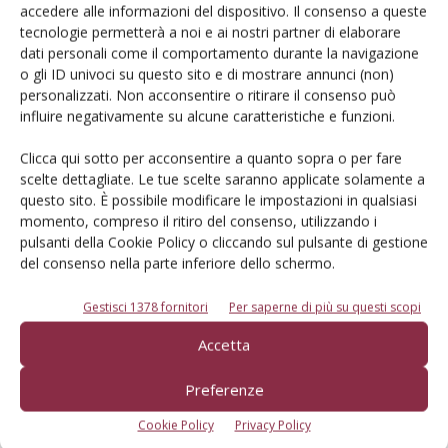
accedere alle informazioni del dispositivo. Il consenso a queste
successiva.
Il fungo produce una quantità di spore
tecnologie permetterà a noi e ai nostri partner di elaborare
diversa a seconda della materia vegetale a
dati personali come il comportamento durante la navigazione
o gli ID univoci su questo sito e di mostrare annunci (non)
disposizione
, per cui il
tipo di inerbimento è
personalizzati. Non acconsentire o ritirare il consenso può
determinante
per lo sviluppo della malattia».
influire negativamente su alcune caratteristiche e funzioni.
Attualmente
la difesa da questo patogeno prevede
Clicca qui sotto per acconsentire a quanto sopra o per fare
scelte dettagliate. Le tue scelte saranno applicate solamente a
diverse strategie
. «Per quanto riguarda la ricerca di
questo sito. È possibile modificare le impostazioni in qualsiasi
nuove molecole per il controllo della maculatura è
momento, compreso il ritiro del consenso, utilizzando i
essenziale studiare la fase necrotrofa, quella in cui
pulsanti della Cookie Policy o cliccando sul pulsante di gestione
vengono prodotte da parte della spora delle proteine
del consenso nella parte inferiore dello schermo.
(tossine) in grado di degradare la membrana cellulare
Gestisci 1378 fornitori
Per saperne di più su questi scopi
dell’ospite.
Accetta
In questo momento il dipartimento di patologia vegetale di
Preferenze
Bologna sta studiando la sequenza del germoplasma nella
quale sono contenute tutte le informazioni sul
Cookie Policy
Privacy Policy
comportamento e le preferenze del fungo. L’aspetto