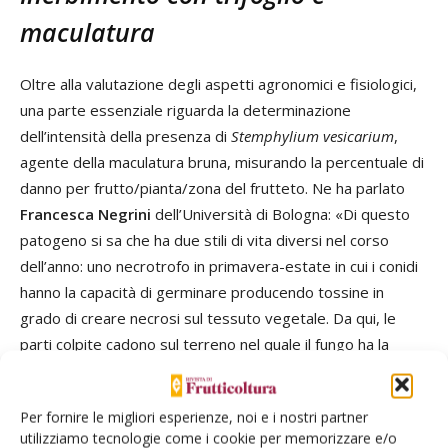
maculatura
Oltre alla valutazione degli aspetti agronomici e fisiologici,
una parte essenziale riguarda la determinazione
dell’intensità della presenza di
Stemphylium vesicarium
,
agente della maculatura bruna, misurando la percentuale di
danno per frutto/pianta/zona del frutteto. Ne ha parlato
Francesca Negrini
dell’Università di Bologna: «Di questo
patogeno si sa che ha due stili di vita diversi nel corso
dell’anno: uno necrotrofo in primavera-estate in cui i conidi
hanno la capacità di germinare producendo tossine in
grado di creare necrosi sul tessuto vegetale. Da qui, le
parti colpite cadono sul terreno nel quale il fungo ha la
capacità di proliferare entrando in una fase di vita saprofita
con cui passa l’autunno-inverno e durante la quale si nutre
Per fornire le migliori esperienze, noi e i nostri partner
di sostanza organica in decomposizione. In questa fase
utilizziamo tecnologie come i cookie per memorizzare e/o
produce ascospore, la fonte di inoculo per la stagione