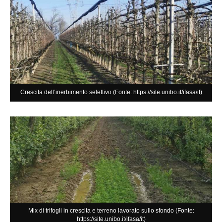
Crescita dell’inerbimento selettivo (Fonte: https://site.unibo.it/ifasa/it)
Mix di trifogli in crescita e terreno lavorato sullo sfondo (Fonte:
https://site.unibo.it/ifasa/it)