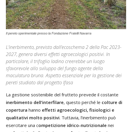
Il pereto sperimentale presso la Fondazione Fratelli Navarra
L’inerbimento, previsto dall’ecoschema 2 della Pac 2023-
2027, genera diversi effetti agroecologici positivi. In
particolare, il trifoglio ladino creerebbe un luogo
sfavorevole allo sviluppo del fungo agente della
maculatura bruna. Aspetto essenziale per la gestione dei
pereti studiato dal progetto Ifasa
La gestione sostenibile del frutteto prevede il costante
inerbimento dell’interfilare
, questo perché le
colture di
copertura
hanno
effetti agroecologici, fisiologici e
qualitativi molto positivi
. Tuttavia, l’inerbimento può
esercitare una c
ompetizione idrico-nutrizionale
nei