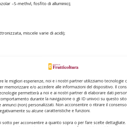
zolar –S-methvl, fosfito di alluminio);
tronizzata, miscele varie di acidi);
ionali e alternativi hanno espresso un buon grado d’azione.
i sono stati altalenanti e molto variabile è anche l’efficacia
tanti si è distinto l’attività diretta di ‘Verdeviva’ (base di
re le migliori esperienze, noi e i nostri partner utilizziamo tecnologie
opo l’infezione: nell’uso in campo potrebbe presentare
er memorizzare e/o accedere alle informazioni del dispositivo. Il con
a sua bassa persistenza. I prodotti a base di
ecnologie permetterà a noi e ai nostri partner di elaborare dati person
comportamento durante la navigazione o gli ID univoci su questo sito 
 ma necessitano di ulteriori approfondimenti
 annunci (non) personalizzati. Non acconsentire o ritirare il consens
namento che migliora a maggiore distanza
 negativamente su alcune caratteristiche e funzioni.
ui sotto per acconsentire a quanto sopra o per fare scelte dettagliate.