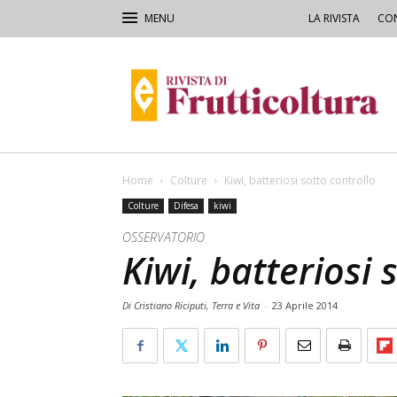
LA RIVISTA
CON
Rivista
di
Frutticoltura
e
Ortofloricoltura
Home
Colture
Kiwi, batteriosi sotto controllo
Colture
Difesa
kiwi
OSSERVATORIO
Kiwi, batteriosi 
Di Cristiano Riciputi, Terra e Vita
-
23 Aprile 2014