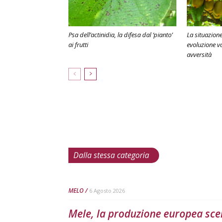
Psa dell’actinidia, la difesa dal ‘pianto’
La situazione 
ai frutti
evoluzione va
avversità
Dalla stessa categoria
MELO
6 Agosto 2026
Mele, la produzione europea scen