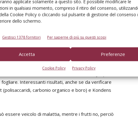
aranno applicate solamente a questo sito. È possibile modificare le
se esperienze condotte nella difesa dal cancro batterico
ioni in qualsiasi momento, compreso il ritiro del consenso, utilizzand
Servizio fitosanitario regionale, Cap di Ravenna e
 della Cookie Policy o cliccando sul pulsante di gestione del consenso 
feriore dello schermo.
Gestisci 1378 fornitori
Per saperne di più su questi scopi
assimo Scannavini
– confermano come tra i prodotti
Accetta
Preferenze
buona efficacia, superiore a quella degli altri preparati
icità né influenze negative sulla produzione. Buoni
Cookie Policy
Privacy Policy
 delle autodifese Bion, cioè acibenzolar–S-metyl specie
ogliare. Interessanti risultati, anche se da verificare
t (polisaccaridi, carbonio organico e boro) e Kondens
uò essere veicolo di malattia, mentre i frutti no, perciò