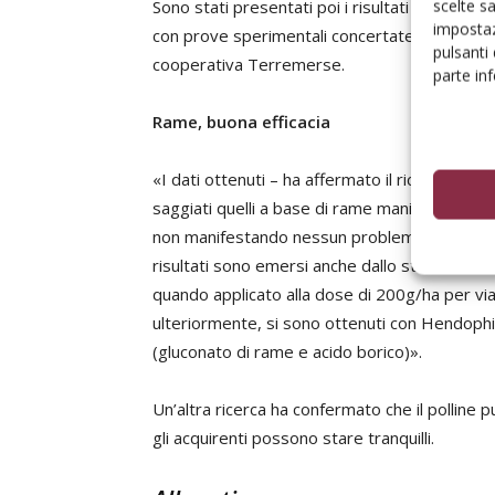
scelte s
Sono stati presentati poi i risultati di diver
impostaz
con prove sperimentali concertate fra Astra, 
pulsanti
cooperativa Terremerse.
parte in
Rame, buona efficacia
«I dati ottenuti – ha affermato il ricercatore
M
saggiati quelli a base di rame manifestino una 
non manifestando nessun problema di fitotoss
risultati sono emersi anche dallo stimolatore
quando applicato alla dose di 200g/ha per via f
ulteriormente, si sono ottenuti con Hendophi
(gluconato di rame e acido borico)».
Un’altra ricerca ha confermato che il polline p
gli acquirenti possono stare tranquilli.