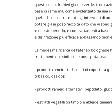
questo caso, fra kiwi giallo e verde. L’indicaz
base di rame ma, come evidenziato da una rice
quella di concentrare tutti gli interventi di 
potare già in post-raccolta dato che vi sono g
in questo periodo, e con trattamenti a base d
e disinfezione più efficace abbassando (non e
La medesima ricerca dell’ateneo bolognese ha
trattamenti di disinfezione post-potatura:
- prodotti
rameici tradizionali di copertura
(po
tribasico, ossido);
- prodotti
rameici alternativi
(peptidato, gluco
-
estratti vegetali
(di timolo e aldeide cinnami