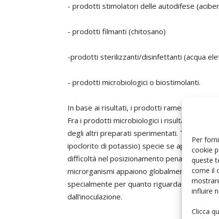
- prodotti
stimolatori delle autodifese
(aciben
- prodotti
filmanti
(chitosano)
-prodotti
sterilizzanti/disinfettanti
(acqua elet
- prodotti
microbiologici o biostimolanti.
In base ai risultati, i prodotti rameici tradiz
Fra i prodotti microbiologici i risultati ottenut
degli altri preparati sperimentati. Tra i disinfet
Per forni
ipoclorito di potassio) specie se applicato d
cookie p
difficoltà nel posizionamento penalizzato dall
queste t
come il 
microrganismi appaiono globalmente efficaci,
mostrare
specialmente per quanto riguarda il posizio
influire
dall’inoculazione.
Clicca q