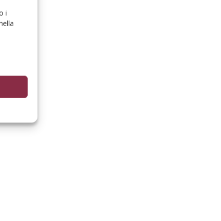
o i
nella