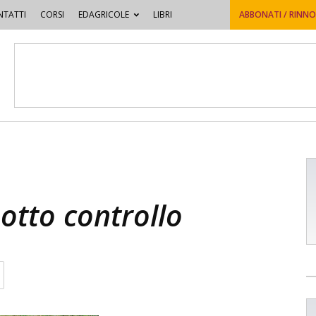
TATTI
CORSI
EDAGRICOLE
LIBRI
ABBONATI / RINN
sotto controllo