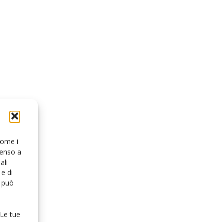
 come i
senso a
ali
e di
o può
 Le tue