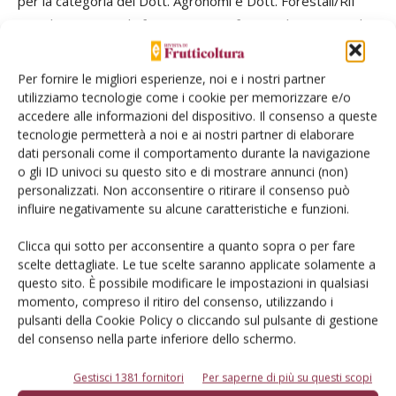
per la categoria dei Dott. Agronomi e Dott. Forestali/Rif
Regolamento per la formazione professionale continua dei
dottori agronomi e dei dottori forestali approvato con
delibera del Consiglio n. 162 del 27 aprile 2022 (CFP 0,625
Per fornire le migliori esperienze, noi e i nostri partner
SDAF 02)
utilizziamo tecnologie come i cookie per memorizzare e/o
accedere alle informazioni del dispositivo. Il consenso a queste
tecnologie permetterà a noi e ai nostri partner di elaborare
ISCRIVITI SUBITO
dati personali come il comportamento durante la navigazione
o gli ID univoci su questo sito e di mostrare annunci (non)
personalizzati. Non acconsentire o ritirare il consenso può
influire negativamente su alcune caratteristiche e funzioni.
Clicca qui sotto per acconsentire a quanto sopra o per fare
scelte dettagliate. Le tue scelte saranno applicate solamente a
questo sito. È possibile modificare le impostazioni in qualsiasi
momento, compreso il ritiro del consenso, utilizzando i
pulsanti della Cookie Policy o cliccando sul pulsante di gestione
Facebook
Twitter
del consenso nella parte inferiore dello schermo.
Gestisci 1381 fornitori
Per saperne di più su questi scopi