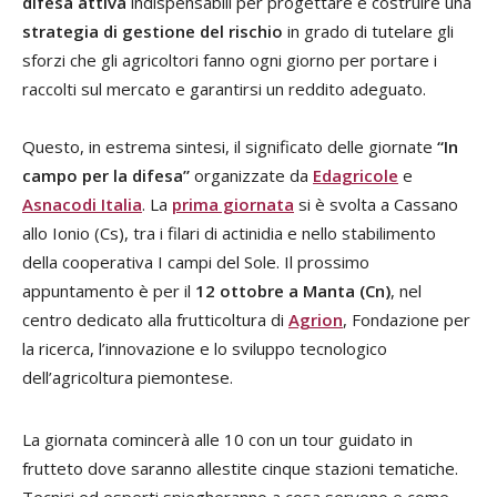
difesa attiva
indispensabili per progettare e costruire una
strategia di gestione del rischio
in grado di tutelare gli
sforzi che gli agricoltori fanno ogni giorno per portare i
raccolti sul mercato e garantirsi un reddito adeguato.
Questo, in estrema sintesi, il significato delle giornate
“In
campo per la difesa”
organizzate da
Edagricole
e
Asnacodi Italia
. La
prima giornata
si è svolta a Cassano
allo Ionio (Cs), tra i filari di actinidia e nello stabilimento
della cooperativa I campi del Sole. Il prossimo
appuntamento è per il
12 ottobre a Manta (Cn)
, nel
centro dedicato alla frutticoltura di
Agrion
, Fondazione per
la ricerca, l’innovazione e lo sviluppo tecnologico
dell’agricoltura piemontese.
La giornata comincerà alle 10 con un tour guidato in
frutteto dove saranno allestite cinque stazioni tematiche.
Tecnici ed esperti spiegheranno a cosa servono e come