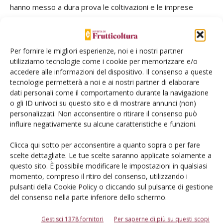
hanno messo a dura prova le coltivazioni e le imprese
agricole - dichiara
Vincenzo Patruno
, presidente
Confcooperative Puglia. Per salvare le produzioni, i
viticoltori hanno dovuto far ricorso a innumerevoli
Per fornire le migliori esperienze, noi e i nostri partner
irrigazioni di soccorso con un aggravio di costi per i bilanci
utilizziamo tecnologie come i cookie per memorizzare e/o
delle aziende. Per effettuare le irrigazioni, gli agricoltori
accedere alle informazioni del dispositivo. Il consenso a queste
tecnologie permetterà a noi e ai nostri partner di elaborare
hanno dovuto fare i conti con una rete irrigua obsoleta e
dati personali come il comportamento durante la navigazione
non in grado di far fronte alle esigenze irrigue delle
o gli ID univoci su questo sito e di mostrare annunci (non)
coltivazioni». Anche in questi giorni un’altra vera e propria
personalizzati. Non acconsentire o ritirare il consenso può
calamità si sta abbattendo sull’uva da tavola. Le nebbie e le
influire negativamente su alcune caratteristiche e funzioni.
temperature al di sopra delle medie stagionali stanno
Clicca qui sotto per acconsentire a quanto sopra o per fare
distruggendo le produzioni ancora presenti in grandi
scelte dettagliate. Le tue scelte saranno applicate solamente a
quantità sulle piante. Umidità e temperature che stanno
questo sito. È possibile modificare le impostazioni in qualsiasi
favorendo lo sviluppo di muffe che la mano dell’uomo non
momento, compreso il ritiro del consenso, utilizzando i
pulsanti della Cookie Policy o cliccando sul pulsante di gestione
riesce a fermare né con il diradamento dei chicchi né con i
del consenso nella parte inferiore dello schermo.
trattamenti fitosanitari.
Gestisci 1378 fornitori
Per saperne di più su questi scopi