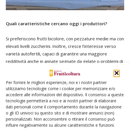
Quali caratteristiche cercano oggi i produttori?
Si preferiscono frutti bicolore, con pezzature medie ma con
elevati livelli zuccherini. Inoltre, cresce l’interesse verso
varietà autofertili, capaci di garantire una maggiore
redditività anche in annate segnate da gelate o problemi di
allegagione.
Per fornire le migliori esperienze, noi e i nostri partner
Quali cultivar hanno attirato maggiormente
utilizziamo tecnologie come i cookie per memorizzare e/o
l’attenzione nella vostra esposizione?
accedere alle informazioni del dispositivo. Il consenso a queste
tecnologie permetterà a noi e ai nostri partner di elaborare
Tra le varietà più interessanti segnalo Deuce Cot per
dati personali come il comportamento durante la navigazione
o gli ID univoci su questo sito e di mostrare annunci (non)
l’elevata qualità gustativa e la produttività regolare. Lido
personalizzati. Non acconsentire o ritirare il consenso può
continua a mostrare ottime potenzialità produttive, mentre
influire negativamente su alcune caratteristiche e funzioni.
Orange Rubis si distingue per il sapore. Tra i materiali più