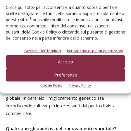
recenti stiamo osservando con interesse nuove selezioni
Clicca qui sotto per acconsentire a quanto sopra o per fare
scelte dettagliate. Le tue scelte saranno applicate solamente a
che puntano a coniugare gusto, produttività e affidabilità
questo sito. È possibile modificare le impostazioni in qualsiasi
agronomica.
momento, compreso il ritiro del consenso, utilizzando i
pulsanti della Cookie Policy o cliccando sul pulsante di gestione
Pesche e nettarine: torna l’interesse del
del consenso nella parte inferiore dello schermo.
mercato
Gestisci 1380 fornitori
Per saperne di più su questi scopi
Pesche e nettarine stanno vivendo una nuova fase?
Accetta
Preferenze
Esattamente. Dopo anni difficili registriamo un rinnovato
interesse. Negli ultimi tempi molti impianti sono stati
Cookie Policy
Privacy Policy
estirpati e questo ha ridotto l’offerta disponibile a livello
globale. In parallelo il miglioramento genetico sta
introducendo cultivar più interessanti dal punto di vista
commerciale.
Quali sono gli obiettivi del rinnovamento varietale?