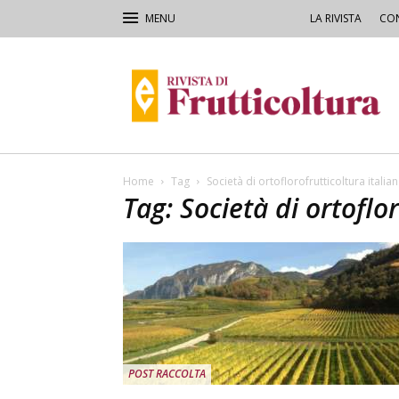
LA RIVISTA
CON
Rivista
di
Frutticoltura
e
Ortofloricoltura
Home
Tag
Società di ortoflorofrutticoltura italia
Tag: Società di ortoflor
POST RACCOLTA