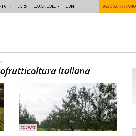
TATTI
CORSI
EDAGRICOLE
LIBRI
ABBONATI / RINN
na
ofrutticoltura italiana
COLTURE