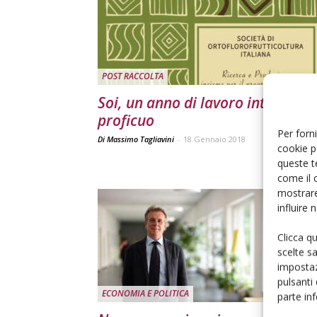
POST RACCOLTA
Soi, un anno di lavoro intenso e
proficuo
Per forni
Di Massimo Tagliavini
-
18 Gennaio 2018
cookie p
queste t
come il 
mostrare
influire
Clicca q
scelte s
impostaz
pulsanti
ECONOMIA E POLITICA
parte in