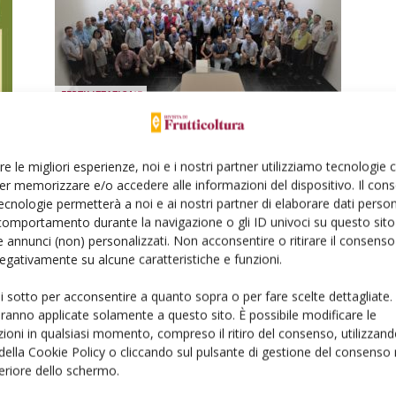
FERTILIZZAZIONE
Il punto della ricerca
internazionale sulla nutrizione
re le migliori esperienze, noi e i nostri partner utilizziamo tecnologie
delle piante da frutto
er memorizzare e/o accedere alle informazioni del dispositivo. Il con
Di Francesca Scandellari - Massimo Tagliavini
-
ecnologie permetterà a noi e ai nostri partner di elaborare dati person
6 Novembre 2017
comportamento durante la navigazione o gli ID univoci su questo sito 
 annunci (non) personalizzati. Non acconsentire o ritirare il consens
 negativamente su alcune caratteristiche e funzioni.
ui sotto per acconsentire a quanto sopra o per fare scelte dettagliate.
aranno applicate solamente a questo sito. È possibile modificare le
ioni in qualsiasi momento, compreso il ritiro del consenso, utilizzand
 della Cookie Policy o cliccando sul pulsante di gestione del consenso 
POTATURA E FORME DI ALLEVAMENTO
feriore dello schermo.