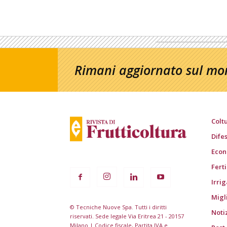
Rimani aggiornato sul mon
Colt
Dife
Econ
Fert
Irri
Migl
© Tecniche Nuove Spa. Tutti i diritti
Noti
riservati. Sede legale Via Eritrea 21 - 20157
Milano | Codice fiscale, Partita IVA e