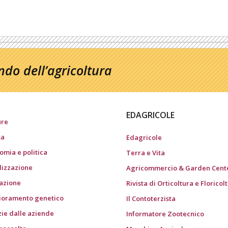
do dell’agricoltura
EDAGRICOLE
ure
sa
Edagricole
omia e politica
Terra e Vita
ilizzazione
Agricommercio & Garden Cent
gazione
Rivista di Orticoltura e Floricol
ioramento genetico
Il Contoterzista
zie dalle aziende
Informatore Zootecnico