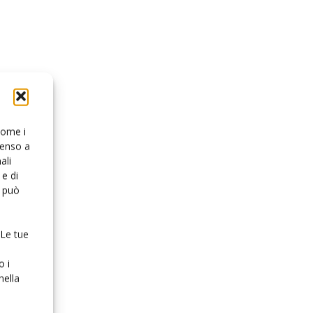
 come i
senso a
ali
e di
o può
 Le tue
o i
nella