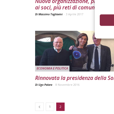
Nuova organizzazione, più serviz
ai soci, più reti di comunicazion
Di Massimo Tagliavini
-
3 Aprile 2017
ECONOMIA E POLITICA
Rinnovata la presidenza della So
Di Ugo Palara
-
8 Novembre 2016
1
2