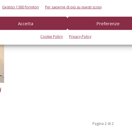
i
Sostenibilità del processo
e
produttivo, qualità dei prodotti e
Gestisci 1380 fornitori
Per saperne di più su questi scopi
multifunzionalità
Accetta
Preferenze
Di Carlo Andreotti - Francesca Scandellari
-
1 Febbraio 2017
Cookie Policy
Privacy Policy
i
Pagina 2 di 2