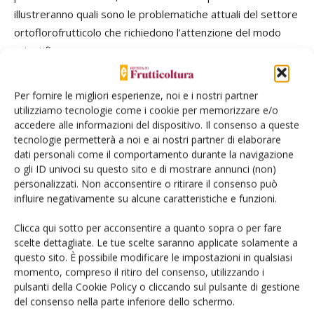
illustreranno quali sono le problematiche attuali del settore
ortoflorofrutticolo che richiedono l’attenzione del modo
scientifico.
Per fornire le migliori esperienze, noi e i nostri partner
utilizziamo tecnologie come i cookie per memorizzare e/o
La filiera dell'innovazione varietale in frutticoltura: dal
accedere alle informazioni del dispositivo. Il consenso a queste
tecnologie permetterà a noi e ai nostri partner di elaborare
germoplasma alla varietà brevettata
(19 giugno 2018 -
dati personali come il comportamento durante la navigazione
14:30-18:00).
o gli ID univoci su questo sito e di mostrare annunci (non)
personalizzati. Non acconsentire o ritirare il consenso può
Daniele Bassi - Stefano Tartarini - Walter Guerra
influire negativamente su alcune caratteristiche e funzioni.
Clicca qui sotto per acconsentire a quanto sopra o per fare
Nel settore frutticolo, spesso caratterizzato da
scelte dettagliate. Le tue scelte saranno applicate solamente a
sovraproduzione, una delle poche strategie per
questo sito. È possibile modificare le impostazioni in qualsiasi
differenziarsi dai concorrenti e rimanere competitivi è
momento, compreso il ritiro del consenso, utilizzando i
pulsanti della Cookie Policy o cliccando sul pulsante di gestione
l’innovazione varietale. Il workshop rientra nelle attività del
del consenso nella parte inferiore dello schermo.
Gruppo di Lavoro SOI “Novità varietali” e affronterà