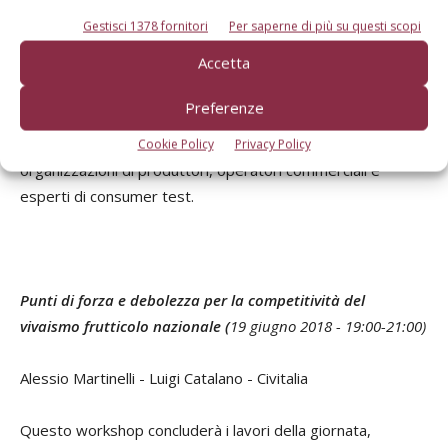
diverse tematiche relative all’innovazione varietale in
Gestisci 1378 fornitori
Per saperne di più su questi scopi
frutticoltura, fra le quali: brevetti ed aspetti legali,
Accetta
caratterizzazione e valorizzazione delle collezioni di
germoplasma, breeding classico e nuove tecnologie (NBT),
Preferenze
valutazione di nuove varietà e liste varietali. Verranno
coinvolti diversi attori della filiera quali vivaisti,
Cookie Policy
Privacy Policy
organizzazioni di produttori, operatori commerciali e
esperti di consumer test.
Punti di forza e debolezza per la competitività del
vivaismo frutticolo nazionale (
19 giugno 2018 - 19:00-21:00)
Alessio Martinelli - Luigi Catalano - Civitalia
Questo workshop concluderà i lavori della giornata,