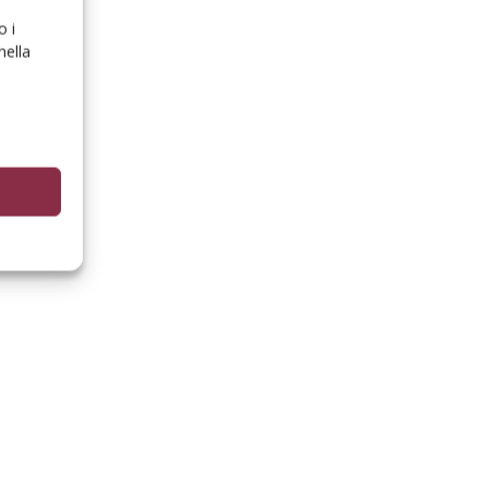
o i
nella