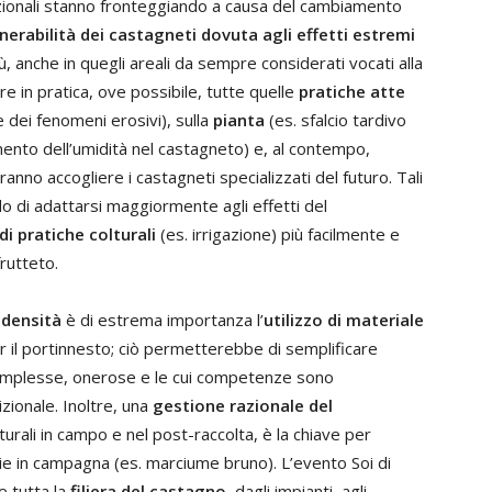
zionali stanno fronteggiando a causa del cambiamento
nerabilità dei castagneti dovuta agli effetti estremi
, anche in quegli areali da sempre considerati vocati alla
e in pratica, ove possibile, tutte quelle
pratiche atte
e dei fenomeni erosivi), sulla
pianta
(es. sfalcio tardivo
to dell’umidità nel castagneto) e, al contempo,
anno accogliere i castagneti specializzati del futuro. Tali
do di adattarsi maggiormente agli effetti del
i pratiche colturali
(es. irrigazione) più facilmente e
rutteto.
 densità
è di estrema importanza l’
utilizzo di materiale
per il portinnesto; ciò permetterebbe di semplificare
complesse, onerose e le cui competenze sono
zionale. Inoltre, una
gestione razionale del
urali in campo e nel post-raccolta, è la chiave per
rie in campagna (es. marciume bruno). L’evento Soi di
e tutta la
filiera del castagno
, dagli impianti, agli