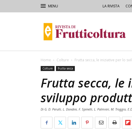
LA RIVISTA
CON
Rivista
di
Frutticoltura
e
Ortofloricoltura
Home
Colture
Frutta secca, le iniziative per lo s
Colture
frutta secca
Frutta secca, le i
sviluppo produtt
Di G. D. Perulli, L. Dondini, F. Spinelli, L. Palmieri, M. Troggio, E.