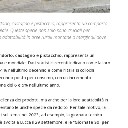
ndorlo, castagno e pistacchio, rappresenta un comparto
diale. Queste specie non solo sono cruciali per
ro adattabilità in aree rurali montane o marginali dove
ndorlo
,
castagno
e
pistacchio
, rappresenta un
na e mondiale. Dati statistici recenti indicano come la loro
1% nell’ultimo decennio e come l’Italia si collochi
 secondo posto per consumo, con un incremento
ne del 6 e 5% nell’ultimo anno.
ellenza dei prodotti, ma anche per la loro adattabilità in
ntano le uniche specie da reddito. Per tale motivo, la
i sul tema; nel 2023, ad esempio, la giornata tecnica
 è svolta a Lucca il 29 settembre, e le “
Giornate Soi per