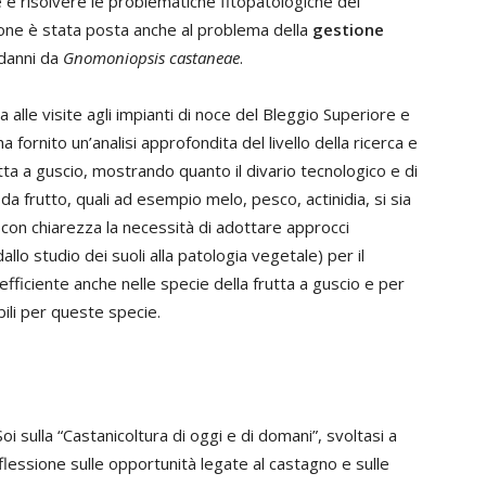
e e risolvere le problematiche fitopatologiche dei
ione è stata posta anche al problema della
gestione
 danni da
Gnomoniopsis castaneae
.
 alle visite agli impianti di noce del Bleggio Superiore e
ha fornito un’analisi approfondita del livello della ricerca e
ta a guscio, mostrando quanto il divario tecnologico e di
a frutto, quali ad esempio melo, pesco, actinidia, si sia
con chiarezza la necessità di adottare approcci
 dallo studio dei suoli alla patologia vegetale) per il
efficiente anche nelle specie della frutta a guscio e per
ili per queste specie.
i sulla “Castanicoltura di oggi e di domani”, svoltasi a
flessione sulle opportunità legate al castagno e sulle