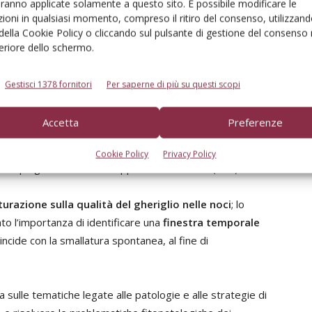
aranno applicate solamente a questo sito. È possibile modificare le
e è emersa chiaramente l’importanza dello sviluppo di
ioni in qualsiasi momento, compreso il ritiro del consenso, utilizzand
che sia in linea con quanto è oggi richiesto per i fruttiferi
 della Cookie Policy o cliccando sul pulsante di gestione del consenso 
feriore dello schermo.
uoli
per la coltivazione del castagno e del noce e,
Gestisci 1378 fornitori
Per saperne di più su questi scopi
e maggiormente la fisiologia del castagno
in tempi
o gli ambienti da sempre vocati alla castanicoltura. Non
Accetta
Preferenze
pporto idrico su noce da frutto
, basato sull’esperienza
ategico lo studio dello sviluppo dei frutti e
Cookie Policy
Privacy Policy
o l’impiego di sistemi di supporto decisionale (Dss).
urazione sulla qualità del gheriglio nelle noci
; lo
to l’importanza di identificare una
finestra temporale
ncide con la smallatura spontanea, al fine di
a sulle tematiche legate alle patologie e alle strategie di