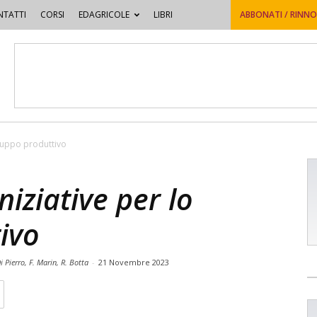
TATTI
CORSI
EDAGRICOLE
LIBRI
ABBONATI / RINN
viluppo produttivo
niziative per lo
ivo
Di Pierro, F. Marin, R. Botta
-
21 Novembre 2023