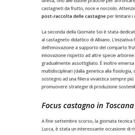
difesa, fino alle buone pratiche per affrontar
castagneti da frutto, noce e nocciolo. Attenz
post-raccolta delle castagne
per limitare i
La seconda della Giornate Soi è stata dedicata
al castagneto didattico di Albiano. L’iniziativa 
dell’innovazione a supporto del comparto frut
innovazione rispetto ad altre specie arboree d
gradualmente assottigliato. È inoltre emersa 
multidisciplinari (dalla genetica alla fisiologia,
sostegno ad una filiera vivaistica sempre più 
promuovere strategie di produzione sostenib
Focus castagno in Toscana
A fine settembre scorso, la giornata tecnica So
Lucca, è stata un interessante occasione di ri