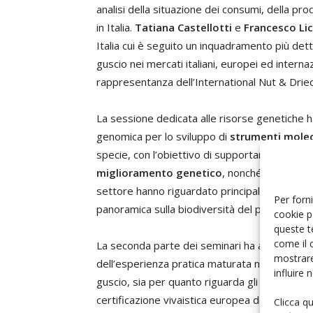
analisi della situazione dei consumi, della pr
in Italia.
Tatiana Castellotti
e
Francesco Li
Italia cui è seguito un inquadramento più dett
guscio nei mercati italiani, europei ed intern
rappresentanza dell’International Nut & Dried 
La sessione dedicata alle risorse genetiche ha 
genomica per lo sviluppo di
strumenti molecol
specie, con l’obiettivo di supportare la
certif
miglioramento genetico
, nonché per favorir
settore hanno riguardato principalmente il ca
Per forni
panoramica sulla biodiversità del pistacchio e 
cookie p
queste t
come il 
La seconda parte dei seminari ha affrontato i
mostrare
dell’esperienza pratica maturata nella microp
influire
guscio, sia per quanto riguarda gli aspetti de
certificazione vivaistica europea del castagno
Clicca q