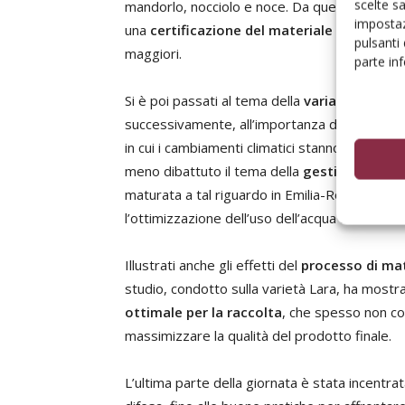
scelte s
mandorlo, nocciolo e noce. Da questa session
impostaz
una
certificazione del materiale vivaistico
pulsanti
maggiori.
parte in
Si è poi passati al tema della
variabilità dei s
successivamente, all’importanza di
conoscer
in cui i cambiamenti climatici stanno alterand
meno dibattuto il tema della
gestione dell’a
maturata a tal riguardo in Emilia-Romagna; str
l’ottimizzazione dell’uso dell’acqua attravers
Illustrati anche gli effetti del
processo di mat
studio, condotto sulla varietà Lara, ha mostra
ottimale per la raccolta
, che spesso non coi
massimizzare la qualità del prodotto finale.
L’ultima parte della giornata è stata incentrat