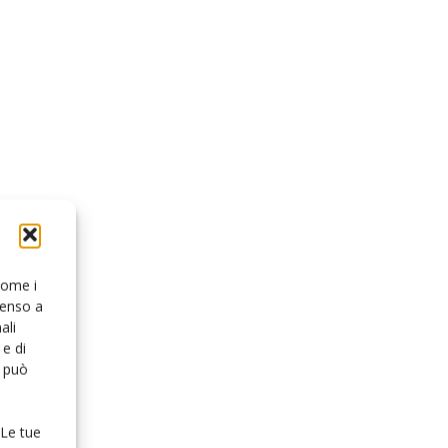
 come i
senso a
ali
e di
o può
 Le tue