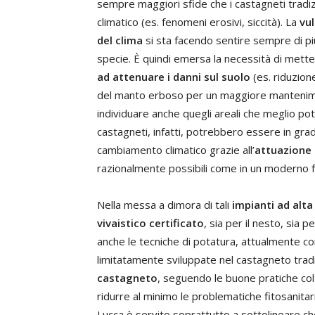
sempre maggiori sfide che i castagneti tradi
climatico (es. fenomeni erosivi, siccità). La
vul
del clima
si sta facendo sentire sempre di più
specie. È quindi emersa la necessità di metter
ad attenuare i danni sul suolo
(es. riduzion
del manto erboso per un maggiore mantenimen
individuare anche quegli areali che meglio potr
castagneti, infatti, potrebbero essere in gra
cambiamento climatico grazie all’
attuazione d
razionalmente possibili come in un moderno f
Nella messa a dimora di tali
impianti ad alta
vivaistico certificato
, sia per il nesto, sia 
anche le tecniche di potatura, attualmente 
limitatamente sviluppate nel castagneto tradi
castagneto
, seguendo le buone pratiche colt
ridurre al minimo le problematiche fitosanita
Lucca è servito soprattutto a sottolineare ch