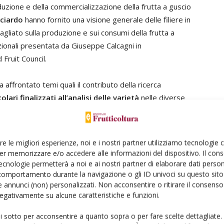
oduzione e della commercializzazione della frutta a guscio
cciardo
hanno fornito una visione generale delle filiere in
agliato sulla produzione e sui consumi della frutta a
azionali presentata da Giuseppe Calcagni in
Fruit Council.
affrontato temi quali il contributo della ricerca
ari finalizzati all’analisi delle varietà
nelle diverse
icazione varietale
nella filiera vivaistica e per il
e la tracciabilità dei prodotti. Gli interventi in questo
stagno e noce; inoltre, è stata presentata una
re le migliori esperienze, noi e i nostri partner utilizziamo tecnologie
su diversi aspetti della coltivazione di questa specie.
er memorizzare e/o accedere alle informazioni del dispositivo. Il con
ecnologie permetterà a noi e ai nostri partner di elaborare dati person
comportamento durante la navigazione o gli ID univoci su questo sito 
l settore del
vivaismo
, sia dal punto di vista
 annunci (non) personalizzati. Non acconsentire o ritirare il consens
ropagazione di piante per la produzione di frutta a
 negativamente su alcune caratteristiche e funzioni.
lla conservazione e pre-moltiplicazione per la
 e della qualificazione dei materiali di propagazione di
ui sotto per acconsentire a quanto sopra o per fare scelte dettagliate.