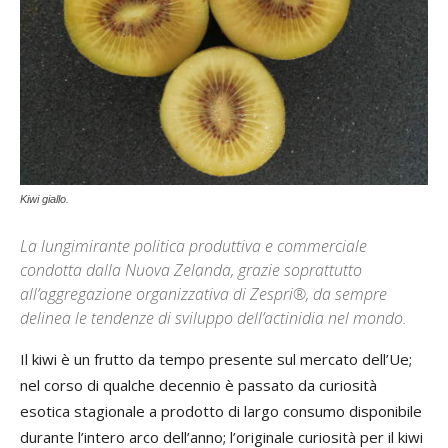
Kiwi giallo.
La lungimirante politica produttiva e commerciale
condotta dalla Nuova Zelanda, grazie soprattutto
all’aggregazione organizzativa di Zespri®, da sempre
delinea le tendenze di sviluppo dell’actinidia nel mondo.
Il kiwi è un frutto da tempo presente sul mercato dell’Ue;
nel corso di qualche decennio è passato da curiosità
esotica stagionale a prodotto di largo consumo disponibile
durante l’intero arco dell’anno; l’originale curiosità per il kiwi