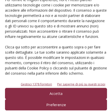
utilizziamo tecnologie come i cookie per memorizzare e/o
Mercati all’ingrosso: ok, il prezzo è
accedere alle informazioni del dispositivo. Il consenso a queste
giusto
tecnologie permetterà a noi e ai nostri partner di elaborare
dati personali come il comportamento durante la navigazione
o gli ID univoci su questo sito e di mostrare annunci (non)
personalizzati. Non acconsentire o ritirare il consenso può
influire negativamente su alcune caratteristiche e funzioni.
Clicca qui sotto per acconsentire a quanto sopra o per fare
scelte dettagliate. Le tue scelte saranno applicate solamente a
questo sito. È possibile modificare le impostazioni in qualsiasi
momento, compreso il ritiro del consenso, utilizzando i
E-magazine
pulsanti della Cookie Policy o cliccando sul pulsante di gestione
Tecniche, prodotti e servizi dalle aziende
del consenso nella parte inferiore dello schermo.
Gestisci 1378 fornitori
Per saperne di più su questi scopi
Accetta
Preferenze