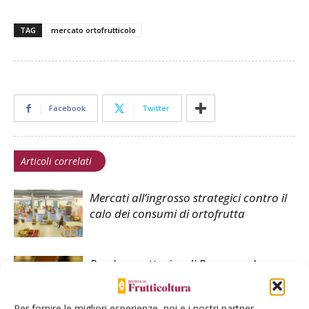
TAG
mercato ortofrutticolo
Facebook
Twitter
Articoli correlati
Mercati all’ingrosso strategici contro il
calo dei consumi di ortofrutta
Pesche e nettarine di Romagna Igp:
strategico il localismo
Per fornire le migliori esperienze, noi e i nostri partner