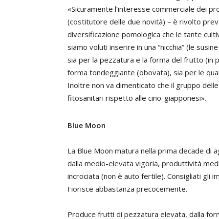
«Sicuramente l’interesse commerciale dei pr
(costitutore delle due novità) – è rivolto pr
diversificazione pomologica che le tante cultiv
siamo voluti inserire in una “nicchia” (le sus
sia per la pezzatura e la forma del frutto (in
forma tondeggiante (obovata), sia per le qual
Inoltre non va dimenticato che il gruppo del
fitosanitari rispetto alle cino-giapponesi».
Blue Moon
La Blue Moon matura nella prima decade di 
dalla medio-elevata vigoria, produttività medi
incrociata (non è auto fertile). Consigliati gli
Fiorisce abbastanza precocemente.
Produce frutti di pezzatura elevata, dalla fo