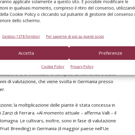
aranno applicate solamente a questo sito. È possibile modificare le
le. Al momento non sono disponibili dati sul comportamento
ioni in qualsiasi momento, compreso il ritiro del consenso, utilizzand
oproducenti data la medio-elevata vigoria di entrambe le
 della Cookie Policy o cliccando sul pulsante di gestione del consenso 
feriore dello schermo.
Gestisci 1378 fornitori
Per saperne di più su questi scopi
cerca che ha le sue origini nel 1991 da una collaborazione
Accetta
Preferenze
oltura di Forlì (oggi ente Cra), sono state valutate da
ri 2000, per 12 anni (dal 2001 al 2012) in un areale in
Cookie Policy
Privacy Policy
cquisizione di brevettazione europea. La domanda è stata
nni di valutazione, che viene svolta in Germania presso
er.
ione; la moltiplicazione delle piante è stata concessa in
li Zanzi di Ferrara. «Al momento attuale – afferma Valli – il
Romagna. Le cultivars, inoltre, sono in fase di valutazione
 Fruit Breeding) in Germania (il maggior paese nell’Ue