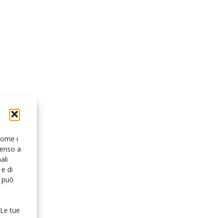
 come i
senso a
ali
e di
o può
 Le tue