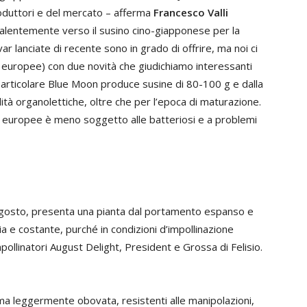
oduttori e del mercato – afferma
Francesco Valli
evalentemente verso il susino cino-giapponese per la
ar lanciate di recente sono in grado di offrire, ma noi ci
ine europee) con due novità che giudichiamo interessanti
 particolare Blue Moon produce susine di 80-100 g e dalla
ità organolettiche, oltre che per l’epoca di maturazione.
le europee è meno soggetto alle batteriosi e a problemi
agosto, presenta una pianta dal portamento espanso e
a e costante, purché in condizioni d’impollinazione
 impollinatori August Delight, President e Grossa di Felisio.
rma leggermente obovata, resistenti alle manipolazioni,