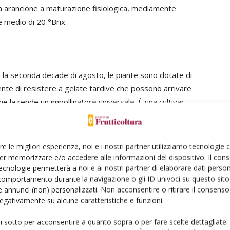
nta arancione a maturazione fisiologica, mediamente
 medio di 20 °Brix.
e la seconda decade di agosto, le piante sono dotate di
sente di resistere a gelate tardive che possono arrivare
che la rende un impollinatore universale. È una cultivar
produttività negli anni è consigliata l’impollinazione con
e Grossa di Felisio. Molto produttiva, dai frutti di 70-
la buccia blu-viola chiaro e la polpa di colore giallo-
re le migliori esperienze, noi e i nostri partner utilizziamo tecnologie
anipolazioni e di ottimo sapore: il residuo secco
er memorizzare e/o accedere alle informazioni del dispositivo. Il con
ecnologie permetterà a noi e ai nostri partner di elaborare dati person
8,5 °Brix.
comportamento durante la navigazione o gli ID univoci su questo sito 
 annunci (non) personalizzati. Non acconsentire o ritirare il consens
delle proprie potenzialità e dare frutti di qualità,
 negativamente su alcune caratteristiche e funzioni.
quindi di un frutteto dotato di un impianto d’irrigazione,
le sono state allevate in un impianto standard con 2,5-
ui sotto per acconsentire a quanto sopra o per fare scelte dettagliate.