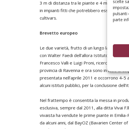
scelte s
3 m di distanza tra le piante e 4 m tra le fi
impostaz
in impianti fitti che potrebbero essere contr
pulsanti
cultivars.
parte in
Brevetto europeo
Le due varietà, frutto di un lungo lavoro di ri
con Walter Faedi dell’allora Istituto di Fruttic
Francesco Valli e Luigi Proni, ricercatori di Ag
provincia di Ravenna e ora sono in fase di a
presentata nell’aprile 2011 e occorrono 4-5 a
alcuni istituti pubblici, per la conclusione dell’it
Nel frattempo è consentita la messa in produz
esclusiva, sempre dal 2011, alla ditta Vivai F.l
vivaista ha vendute le prime piante in Emilia-
da alcuni anni, dal BayOZ (Bavarien Center of