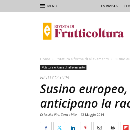
LA RIVISTA
CON
Rivista
di
Frutticoltura
e
Ortofloricoltura
Home
Potatura e forme di allevamento
Susino eu
Potatura e forme di allevamento
FRUTTICOLTURA
Susino europeo,
anticipano la ra
Di Jessika Pini, Terra e Vita
-
13 Maggio 2014