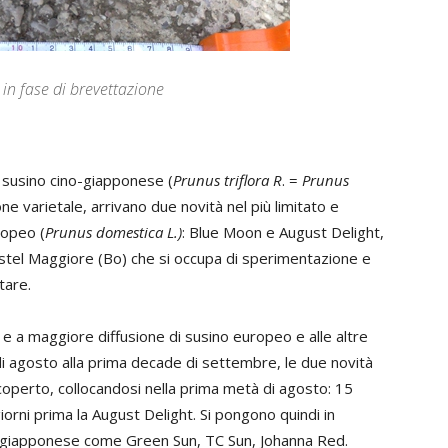
 in fase di brevettazione
 susino cino-giapponese (
Prunus triflora R
. =
Prunus
ne varietale, arrivano due novità nel più limitato e
ropeo (
Prunus domestica L.)
: Blue Moon e August Delight,
 Castel Maggiore (Bo) che si occupa di sperimentazione e
tare.
to e a maggiore diffusione di susino europeo e alle altre
 di agosto alla prima decade di settembre, le due novità
operto, collocandosi nella prima metà di agosto: 15
iorni prima la August Delight. Si pongono quindi in
no-giapponese come Green Sun, TC Sun, Johanna Red.