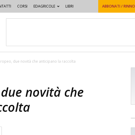
TATTI
CORSI
EDAGRICOLE
LIBRI
ABBONATI / RINN
ropeo, due novità che anticipano la raccolta
 due novità che
ccolta