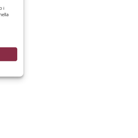
o i
nella