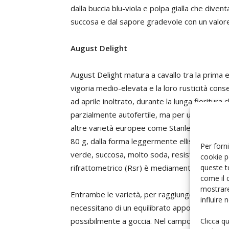
dalla buccia blu-viola e polpa gialla che dive
succosa e dal sapore gradevole con un valore
August Delight
August Delight matura a cavallo tra la prima 
vigoria medio-elevata e la loro rusticità con
ad aprile inoltrato, durante la lunga fioritura 
parzialmente autofertile, ma per una costante 
altre varietà europee come Stanley, President 
80 g, dalla forma leggermente ellissoidale, con 
Per forni
verde, succosa, molto soda, resistente alla m
cookie p
queste t
rifrattometrico (Rsr) è mediamente di circa 1
come il 
mostrare
Entrambe le varietà, per raggiungere il meglio 
influire
necessitano di un equilibrato apporto idrico e 
possibilmente a goccia. Nel campo sperimenta
Clicca q