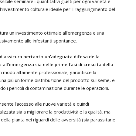
ibile seminare i quantitativi giusti per ogni varietà e
’investimento colturale ideale per il raggiungimento del
ltura un investimento ottimale all’emergenza e una
lusivamente alle infestanti spontanee.
d assicura pertanto un’adeguata difesa della
 all’emergenza sia nelle prime fasi di crescita della
 in modo altamente professionale, garantisce la
una più uniforme distribuzione del prodotto sul seme, e
ndo i pericoli di contaminazione durante le operazioni.
nsente l’accesso alle nuove varietà e quindi
nalizzata sia a migliorare la produttività e la qualità, ma
lla pianta nei riguardi delle avversità (sia parassitarie