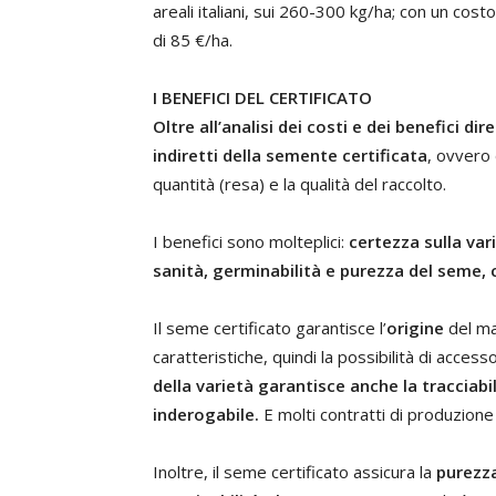
areali italiani, sui 260-300 kg/ha; con un cos
di 85 €/ha.
I BENEFICI DEL CERTIFICATO
Oltre all’analisi dei costi e dei benefici d
indiretti della semente certificata
, ovvero 
quantità (resa) e la qualità del raccolto.
I benefici sono molteplici:
certezza sulla vari
sanità, germinabilità e purezza del seme, c
Il seme certificato garantisce l’
origine
del mat
caratteristiche, quindi la possibilità di accesso
della varietà garantisce anche la tracciabi
inderogabile.
E molti contratti di produzione 
Inoltre, il seme certificato assicura la
purezz