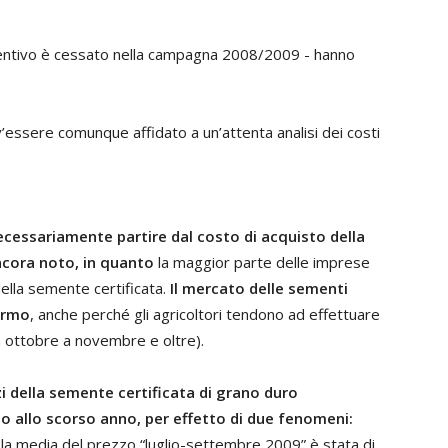
incentivo è cessato nella campagna 2008/2009 - hanno
’essere comunque affidato a un’attenta analisi dei costi
cessariamente partire dal costo di acquisto della
cora noto, in quanto
la maggior parte delle imprese
ella semente certificata.
Il mercato delle sementi
ermo
, anche perché gli agricoltori tendono ad effettuare
da ottobre a novembre e oltre).
i della semente certificata di grano duro
 allo scorso anno, per effetto di due fenomeni:
 la media del prezzo “luglio-settembre 2009” è stata di