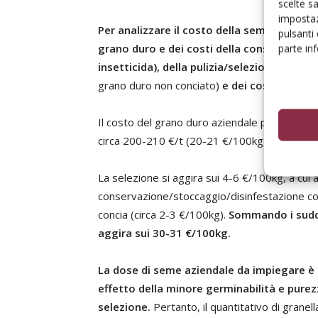
scelte s
impostaz
Per analizzare il costo della semente azien
pulsanti
grano duro e dei costi della conservazion
parte in
insetticida), della pulizia/selezione, del 
grano duro non conciato)
e dei costi della 
Il costo del grano duro aziendale potrebbe es
circa 200-210 €/t (20-21 €/100kg).
La selezione si aggira sui 4-6 €/100kg, a cui a
conservazione/stoccaggio/disinfestazione co
concia (circa 2-3 €/100kg).
Sommando i suddet
aggira sui 30-31 €/100kg.
La dose di seme aziendale da impiegare è 
effetto della minore germinabilità e purezza
selezione.
Pertanto, il quantitativo di granel