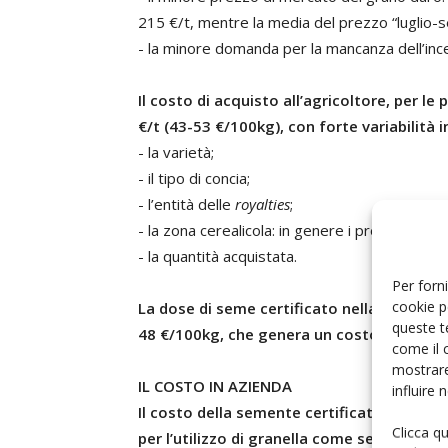
215 €/t, mentre la media del prezzo “luglio-
- la minore domanda per la mancanza dell’inc
Il costo di acquisto all’agricoltore, per l
€/t (43-53 €/100kg), con forte variabilità i
- la varietà;
- il tipo di concia;
- l’entità delle
royalties
;
- la zona cerealicola: in genere i prezzi sono 
- la quantità acquistata.
Per forni
cookie p
La dose di seme certificato nella media deg
queste t
48 €/100kg, che genera un costo di 96 €/h
come il 
mostrare
IL COSTO IN AZIENDA
influire
Il costo della semente certificata va raff
Clicca q
per l’utilizzo di granella come seme.