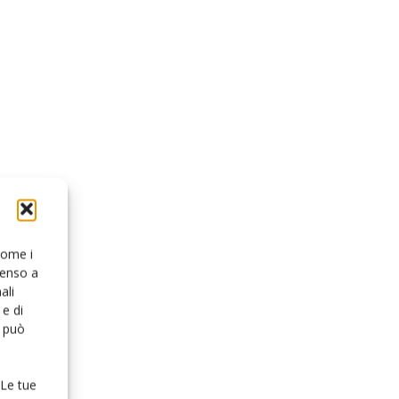
 come i
senso a
ali
e di
o può
 Le tue