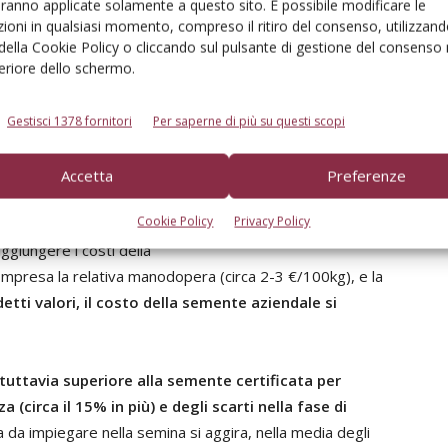
aranno applicate solamente a questo sito. È possibile modificare le
ioni in qualsiasi momento, compreso il ritiro del consenso, utilizzand
dale, l’agricoltore deve tener conto del valore del
 della Cookie Policy o cliccando sul pulsante di gestione del consenso 
e della granella in magazzino (trattamento
feriore dello schermo.
trattamento
(non è assolutamente conveniente seminare
manipolazione della semente
(manodopera e macchine).
Gestisci 1378 fornitori
Per saperne di più su questi scopi
sere valutato in base all’attuale prezzo di mercato,
Accetta
Preferenze
Cookie Policy
Privacy Policy
ggiungere i costi della
mpresa la relativa manodopera (circa 2-3 €/100kg), e la
ti valori, il costo della semente aziendale si
tuttavia superiore alla semente certificata per
 (circa il 15% in più) e degli scarti nella fase di
la da impiegare nella semina si aggira, nella media degli