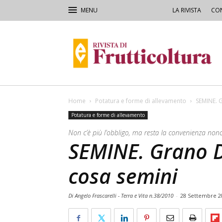
LA RIVISTA
CON
Rivista
di
Frutticoltura
e
Ortofloricoltura
Home
Potatura e forme di allevamento
SEMINE. G
Potatura e forme di allevamento
Non c’è più l’obbligo, ma resta la convenienza non
SEMINE. Grano Du
cosa semini
Di Angelo Frascarelli - Terra e Vita n.38/2010
-
28 Settembre 2