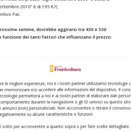
settembre 2010” è di 195 €/t;
entivo Pac.
e prossime semine, dovrebbe aggirarsi tra 430 e 530
n funzione dei tanti fattori che influenzano il prezzo
:
più bassi al Sud rispetto al Centro-Nord;
re le migliori esperienze, noi e i nostri partner utilizziamo tecnologie
er memorizzare e/o accedere alle informazioni del dispositivo. Il con
li areali italiani è di 200 kg/ha a un prezzo medio di
ecnologie permetterà a noi e ai nostri partner di elaborare dati person
a.
comportamento durante la navigazione o gli ID univoci su questo sito 
 annunci (non) personalizzati. Non acconsentire o ritirare il consens
 negativamente su alcune caratteristiche e funzioni.
rontato con il costo che l’agricoltore deve sostenere
ui sotto per acconsentire a quanto sopra o per fare scelte dettagliate.