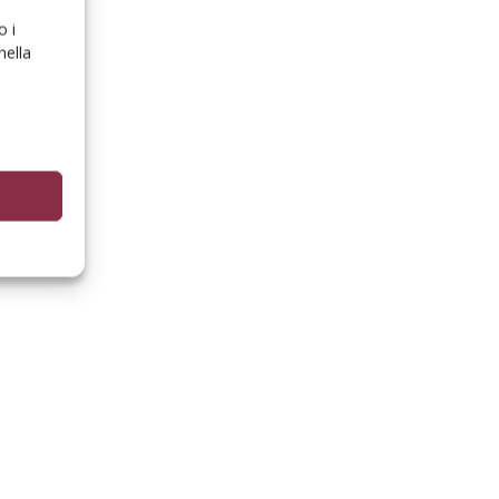
o i
nella