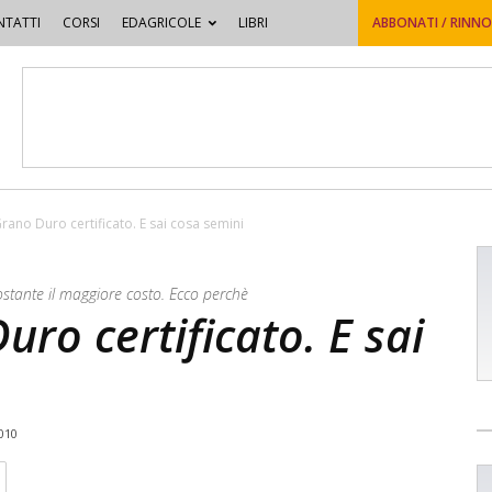
TATTI
CORSI
EDAGRICOLE
LIBRI
ABBONATI / RINN
rano Duro certificato. E sai cosa semini
ostante il maggiore costo. Ecco perchè
ro certificato. E sai
010