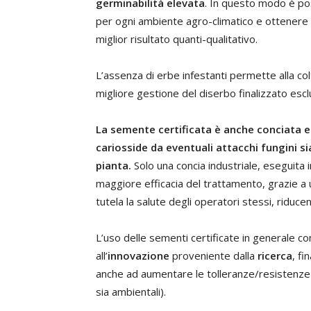
germinabilità elevata
. In questo modo è poss
per ogni ambiente agro-climatico e ottenere l
miglior risultato quanti-qualitativo.
L’assenza di erbe infestanti permette alla co
migliore gestione del diserbo finalizzato esc
La semente certificata è anche conciata e
cariosside da eventuali attacchi fungini sia
pianta.
Solo una concia industriale, eseguita
maggiore efficacia del trattamento, grazie a 
tutela la salute degli operatori stessi, riduce
L’uso delle sementi certificate in generale co
all’
innovazione
proveniente dalla
ricerca
, fi
anche ad aumentare le tolleranze/resistenze de
sia ambientali).