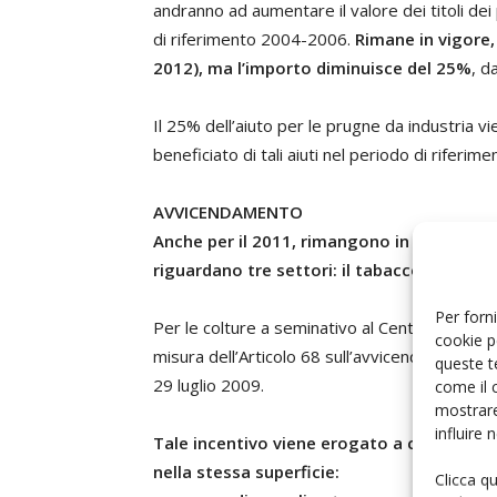
andranno ad aumentare il valore dei titoli dei 
di riferimento 2004-2006.
Rimane in vigore, 
2012), ma l’importo diminuisce del 25%
, d
Il 25% dell’aiuto per le prugne da industria 
beneficiato di tali aiuti nel periodo di riferi
AVVICENDAMENTO
Anche per il 2011, rimangono in vigore i pa
riguardano tre settori: il tabacco, i semin
Per forni
Per le colture a seminativo al Centro-Sud Itali
cookie p
misura dell’Articolo 68 sull’avvicendamento bi
queste t
29 luglio 2009.
come il 
mostrare
influire
Tale incentivo viene erogato a condizione c
nella stessa superficie:
Clicca q