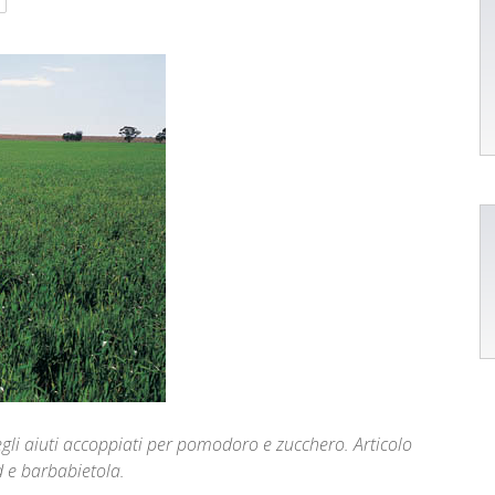
egli aiuti accoppiati per pomodoro e zucchero. Articolo
d e barbabietola.