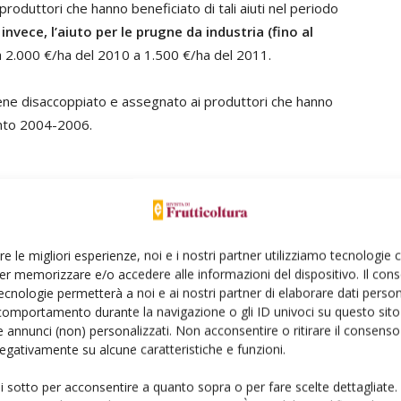
produttori che hanno beneficiato di tali aiuti nel periodo
invece, l’aiuto per le prugne da industria (fino al
a 2.000 €/ha del 2010 a 1.500 €/ha del 2011.
viene disaccoppiato e assegnato ai produttori che hanno
mento 2004-2006.
gamenti dell’Articolo 68 che, per le colture annuali,
ativi al Centro-Sud e la barbabietola
(
tab. 1
).
re le migliori esperienze, noi e i nostri partner utilizziamo tecnologie
a, l’agricoltore deve valutare l’opportunità di aderire alla
er memorizzare e/o accedere alle informazioni del dispositivo. Il con
ennale, prevista dall’articolo 10 del Decreto Ministeriale
ecnologie permetterà a noi e ai nostri partner di elaborare dati person
comportamento durante la navigazione o gli ID univoci su questo sito 
 annunci (non) personalizzati. Non acconsentire o ritirare il consens
 negativamente su alcune caratteristiche e funzioni.
he il ciclo di rotazione preveda la coltivazione,
ui sotto per acconsentire a quanto sopra o per fare scelte dettagliate.