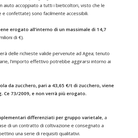
n aiuto accoppiato a tutti i bieticoltori, visto che le
e e confettate) sono facilmente accessibili.
ene erogato all’interno di un massimale di 14,7
lioni di €).
rà delle richieste valide pervenute ad Agea; tenuto
rie, l’importo effettivo potrebbe aggirarsi intorno ai
tola da zucchero, pari a 43,65 €/t di zucchero, viene
. Ce 73/2009, e non verrà più erogato.
plementari differenziati per gruppo varietale
, a
base di un contratto di coltivazione e consegnato a
tino una serie di requisiti qualitativi.