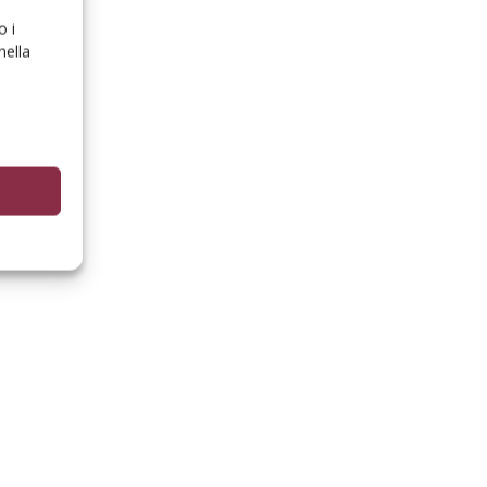
o i
nella