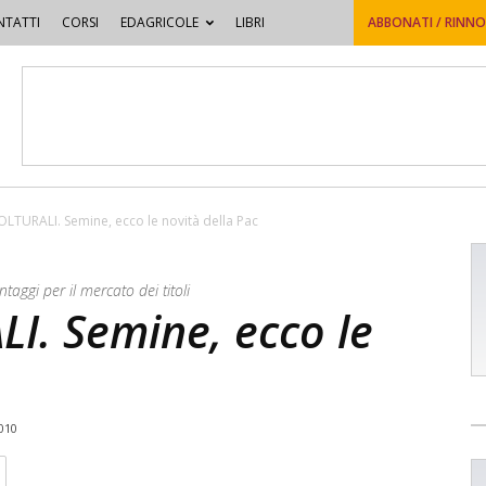
TATTI
CORSI
EDAGRICOLE
LIBRI
ABBONATI / RINN
LTURALI. Semine, ecco le novità della Pac
ntaggi per il mercato dei titoli
I. Semine, ecco le
010