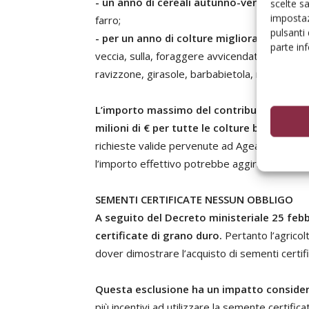
- un anno di cereali autunno-vernini
: frume
scelte s
impostaz
farro;
pulsanti
- per un anno di colture miglioratrici
: pisel
parte in
veccia, sulla, foraggere avvicendate, erbai c
ravizzone, girasole, barbabietola, maggese v
L’importo massimo del contributo è fissato
milioni di € per tutte le colture beneficiari
richieste valide pervenute ad Agea; tenuto co
l’importo effettivo potrebbe aggirarsi intorn
SEMENTI CERTIFICATE NESSUN OBBLIGO
A seguito del Decreto ministeriale 25 febb
certificate di grano duro.
Pertanto l’agrico
dover dimostrare l’acquisto di sementi certifi
Questa esclusione ha un impatto consider
più incentivi ad utilizzare la semente certifica