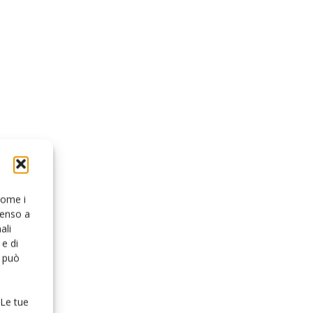
 come i
senso a
ali
e di
o può
 Le tue