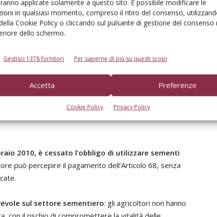
nto duro, frumento tenero, orzo, avena, segale, triticale,
aranno applicate solamente a questo sito. È possibile modificare le
ioni in qualsiasi momento, compreso il ritiro del consenso, utilizzand
 della Cookie Policy o cliccando sul pulsante di gestione del consenso 
lo, fava, favino, favetta, lupino, cicerchia, lenticchia, cece,
feriore dello schermo.
on presenza di essenze leguminose, soia, colza,
estito.
Gestisci 1378 fornitori
Per saperne di più su questi scopi
 a 100 €/ha, all’interno di un massimale di 99
Accetta
Preferenze
e.
Il pagamento effettivamente erogato dipenderà delle
nto delle superfici potenzialmente beneficiarie,
Cookie Policy
Privacy Policy
o ai 80-90 euro/ettaro.
raio 2010, è cessato l’obbligo di utilizzare sementi
ltore può percepire il pagamento dell’Articolo 68, senza
cate.
evole sul settore sementiero
: gli agricoltori non hanno
ta, con il rischio di compromettere la vitalità delle