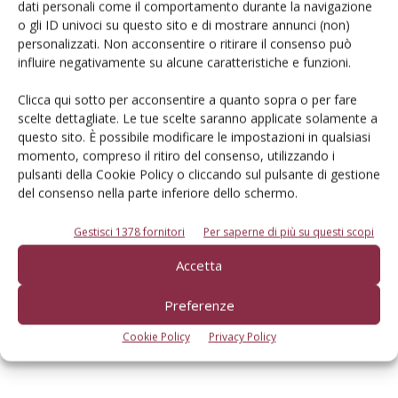
dolce con bassa acidità. La pezzatura potenziale non
dati personali come il comportamento durante la navigazione
o gli ID univoci su questo sito e di mostrare annunci (non)
sembra all’altezza di Orion*. Qualche giorno dopo
Sweet
personalizzati. Non acconsentire o ritirare il consenso può
Red*
che rimane il riferimento per l’epoca, matura
influire negativamente su alcune caratteristiche e funzioni.
®
Nectagala*
Nectapom
32.
L’albero è di facile gestione con
elevata e costante produttività. Buona la pezzatura del
Clicca qui sotto per acconsentire a quanto sopra o per fare
frutto, di forma rotondo-oblungo non molto regolare. Il
scelte dettagliate. Le tue scelte saranno applicate solamente a
questo sito. È possibile modificare le impostazioni in qualsiasi
sovraccolore, non molto luminoso, è esteso sul 60-70%
momento, compreso il ritiro del consenso, utilizzando i
della buccia che è risultata sensibile a rugginosità. La polpa
pulsanti della Cookie Policy o cliccando sul pulsante di gestione
è a lento intenerimento con ampia finestra di raccolta ed
del consenso nella parte inferiore dello schermo.
elevata tenuta in pianta. Buono il sapore, dolce e aromatico
Gestisci 1378 fornitori
Per saperne di più su questi scopi
con limitata acidità. Polpa semi-aderente, con struttura
compatta e croccante. Elevata la succosità. Tra le più
Accetta
recenti segnaliamo Dorane*. Buona la pezzatura del frutto
di forma tondeggiante regolare. Il sovraccolore è rosso
Preferenze
intenso, di buona estensione. Tendenzialmente acidulo il
Cookie Policy
Privacy Policy
sapore, tradizionale con buon aroma.