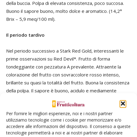
della buccia. Polpa di elevata consistenza, poco succosa.
Buono il sapore buono, molto dolce e aromatico. (14,2°
Brix – 5,9 meq/100 ml).
Il periodo tardivo
Nel periodo successivo a Stark Red Gold, interessanti le
prime osservazioni su Red Devil*. Frutto di forma
tondeggiante con pezzatura A prevalente. Attraente la
colorazione del frutto con sovraccolore rosso intenso,
brillante su quasi la totalità del frutto. Buona la consistenza
della polpa. Il sapore è buono, acidulo e mediamente
aromatico (12,4 ° Brix – 16,1 meq/100 ml). Nel periodo
tardivo
Orion*
rimane la cultivar di riferimento anche se
Per fornire le migliori esperienze, noi e i nostri partner
farebbe comodo una alternativa più colorata e di sapore
utilizziamo tecnologie come i cookie per memorizzare e/o
®
dolce con bassa acidità. A riguardo si è distinta Orine
accedere alle informazioni del dispositivo. Il consenso a queste
Monerin
*, con frutto tondeggiante di ottimo sapore molto
tecnologie permetterà a noi e ai nostri partner di elaborare