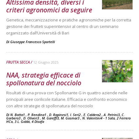
Altissima densità, diversi i
criteri agronomici da seguire
Genetica, meccanizzazione e pratiche agronomiche per la corretta
gestione dei frutteti superintensivi al centro di un seminario
organizzato dall’Università di Bari
Di
Giuseppe Francesco Sportelli
FRUTTA SECCA
12 Giugno 2025
NAA, strategia efficace di
spollonatura del nocciolo
Risultati di una prova con Spollonante G in quattro aziende nelle
principali aree corilicole italiane. Efficacia e confronto economico
con altre strategie di spollonatura del nocciolo
Di N. Botta1 , P. Rendina1 , D. Rapinesi1, I. Seri2 , E. Caldera2 , A. Petrini3, C.
Garbero3 , D. Oliveri3 , M. Gareffi3, M. Gosmar3 , N. Valentini4 - 1 Sata, 2 Ferrero
HCo, 3 L. Gobbi, 4 Disafa
-