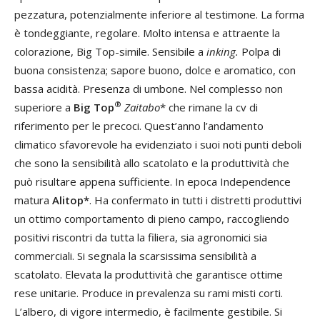
pezzatura, potenzialmente inferiore al testimone. La forma
è tondeggiante, regolare. Molto intensa e attraente la
colorazione, Big Top-simile. Sensibile a
inking.
Polpa di
buona consistenza; sapore buono, dolce e aromatico, con
bassa acidità. Presenza di umbone. Nel complesso non
®
superiore a
Big Top
Zaitabo
* che rimane la cv di
riferimento per le precoci. Quest’anno l’andamento
climatico sfavorevole ha evidenziato i suoi noti punti deboli
che sono la sensibilità allo scatolato e la produttività che
può risultare appena sufficiente. In epoca Independence
matura
Alitop*
. Ha confermato in tutti i distretti produttivi
un ottimo comportamento di pieno campo, raccogliendo
positivi riscontri da tutta la filiera, sia agronomici sia
commerciali. Si segnala la scarsissima sensibilità a
scatolato. Elevata la produttività che garantisce ottime
rese unitarie. Produce in prevalenza su rami misti corti.
L’albero, di vigore intermedio, è facilmente gestibile. Si