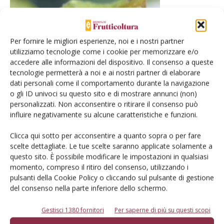
Per fornire le migliori esperienze, noi e i nostri partner
utilizziamo tecnologie come i cookie per memorizzare e/o
accedere alle informazioni del dispositivo. Il consenso a queste
tecnologie permetterà a noi e ai nostri partner di elaborare
dati personali come il comportamento durante la navigazione
o gli ID univoci su questo sito e di mostrare annunci (non)
Fig. 5 particolare della larva di carpocapsa
personalizzati. Non acconsentire o ritirare il consenso può
influire negativamente su alcune caratteristiche e funzioni.
Oltre alla collaborazione con Istituzioni di ricerca nazionali, il
Green si è avvalso della consulenza di Steve Sibbett (Farm
Clicca qui sotto per acconsentire a quanto sopra o per fare
scelte dettagliate. Le tue scelte saranno applicate solamente a
Advisor Emeritus), proveniente da “Agricultural Extension
questo sito. È possibile modificare le impostazioni in qualsiasi
Service” della Università di Davis (California) che ha una
momento, compreso il ritiro del consenso, utilizzando i
consolidata conoscenza sull’allevamento del noce da frutto
pulsanti della Cookie Policy o cliccando sul pulsante di gestione
secondo il metodo californiano ovvero “a siepe”.
del consenso nella parte inferiore dello schermo.
Gestisci 1380 fornitori
Per saperne di più su questi scopi