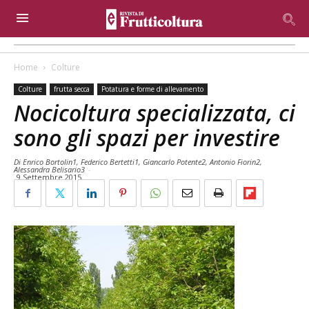
Home
Colture
Colture
frutta secca
Potatura e forme di allevamento
Nocicoltura specializzata, ci
sono gli spazi per investire
Di Enrico Bortolin1, Federico Bertetti1, Giancarlo Potente2, Antonio Fiorin2,
Alessandra Belisario3
-
9 Settembre 2015