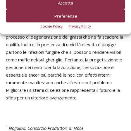
Accetta
Post-raccolta
Preferenze
La fase di post raccolta ha un impatto critico per la qualità
Cookie Policy
Privacy Policy
del prodotto, in quanto le noci da subito iniziano a subire un
processo di degenerazione dei grassi che ne fa scadere la
qualità. Inoltre, in presenza di umidità elevata o piogge
partono le infezioni fungine che si possono rendere visibili
come muffe nel/sul gheriglio. Pertanto, la progettazione e
gestione dei centri per la lavorazione, l’essiccazione è
essenziale ancor più perché le noci con difetti interni
raramente manifestano anche all’esterno il problema.
Migliorare i sistemi di selezione rappresenta il futuro e la
sfida per un ulteriore avanzamento.
1
Nogalba, Consorzio Produttori di Noce