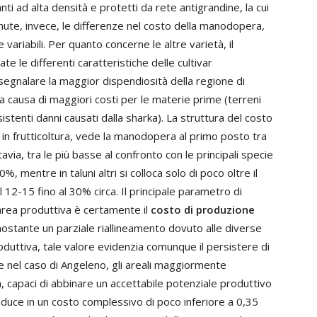
nti ad alta densità e protetti da rete antigrandine, la cui
enute, invece, le differenze nel costo della manodopera,
variabili. Per quanto concerne le altre varietà, il
e le differenti caratteristiche delle cultivar
segnalare la maggior dispendiosità della regione di
a causa di maggiori costi per le materie prime (terreni
sistenti danni causati dalla sharka). La struttura del costo
in frutticoltura, vede la manodopera al primo posto tra
avia, tra le più basse al confronto con le principali specie
%, mentre in taluni altri si colloca solo di poco oltre il
 12-15 fino al 30% circa. Il principale parametro di
area produttiva è certamente il
costo di produzione
nonostante un parziale riallineamento dovuto alle diverse
oduttiva, tale valore evidenzia comunque il persistere di
le nel caso di Angeleno, gli areali maggiormente
 capaci di abbinare un accettabile potenziale produttivo
duce in un costo complessivo di poco inferiore a 0,35