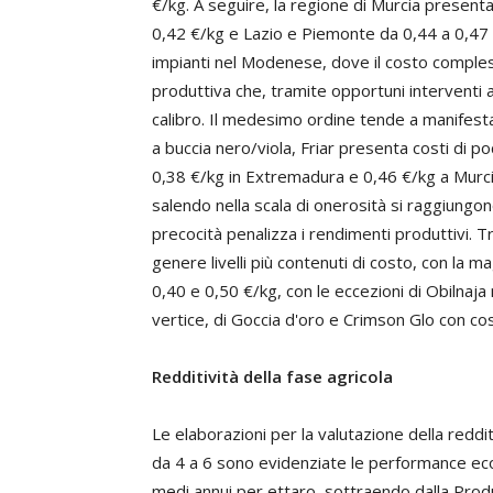
€/kg. A seguire, la regione di Murcia present
0,42 €/kg e Lazio e Piemonte da 0,44 a 0,47 
impianti nel Modenese, dove il costo compless
produttiva che, tramite opportuni interventi a
calibro. Il medesimo ordine tende a manifestars
a buccia nero/viola, Friar presenta costi di p
0,38 €/kg in Extremadura e 0,46 €/kg a Murci
salendo nella scala di onerosità si raggiungon
precocità penalizza i rendimenti produttivi. Tra
genere livelli più contenuti di costo, con la m
0,40 e 0,50 €/kg, con le eccezioni di Obilnaja
vertice, di Goccia d'oro e Crimson Glo con cos
Redditività della fase agricola
Le elaborazioni per la valutazione della reddit
da 4 a 6 sono evidenziate le performance econo
medi annui per ettaro, sottraendo dalla Produz