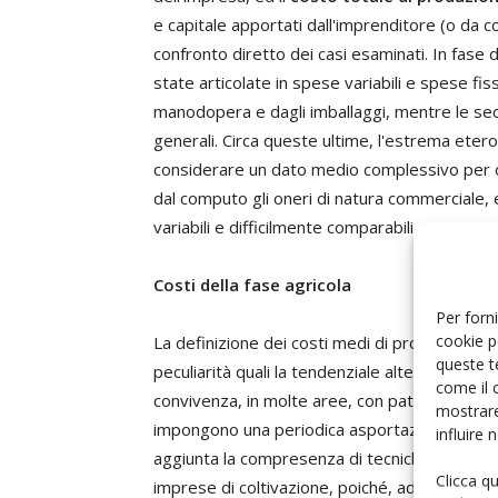
e capitale apportati dall'imprenditore (o da c
confronto diretto dei casi esaminati. In fase
state articolate in spese variabili e spese fiss
manodopera e dagli imballaggi, mentre le se
generali. Circa queste ultime, l'estrema etero
considerare un dato medio complessivo per c
dal computo gli oneri di natura commerciale, 
variabili e difficilmente comparabili.
Costi della fase agricola
Per forni
cookie p
La definizione dei costi medi di produzione pe
queste t
peculiarità quali la tendenziale alternanza pro
come il 
convivenza, in molte aree, con patologie diffi
mostrare
impongono una periodica asportazione, distruz
influire
aggiunta la compresenza di tecniche produttiv
Clicca q
imprese di coltivazione, poiché, ad eccezione