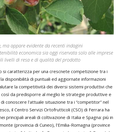
re, ma appare evidente da recenti indagini
enibilità economica sia oggi riservata solo alle imprese
i livelli di resa e di qualità del prodotto
 si caratterizza per una crescnete competizione tra i
 la disponibilità di puntuali ed aggiornate informazioni
tare la competitività dei diversi sistemi produttivi che
, così da predisporre al meglio le strategie produttive e
di conoscere l'attuale situazione tra i “competitor” nel
o, il Centro Servizi Ortofrutticoli (CSO) di Ferrara ha
rincipali areali di coltivazione di Italia e Spagna: più in
iemonte (provincia di Cuneo), l'Emilia-Romagna (province