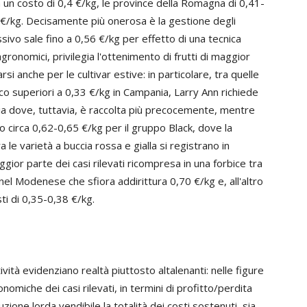
a un costo di 0,4 €/kg, le province della Romagna di 0,41-
€/kg. Decisamente più onerosa è la gestione degli
ivo sale fino a 0,56 €/kg per effetto di una tecnica
gronomici, privilegia l'ottenimento di frutti di maggior
i anche per le cultivar estive: in particolare, tra quelle
oco superiori a 0,33 €/kg in Campania, Larry Ann richiede
a dove, tuttavia, è raccolta più precocemente, mentre
o circa 0,62-0,65 €/kg per il gruppo Black, dove la
 le varietà a buccia rossa e gialla si registrano in
aggior parte dei casi rilevati ricompresa in una forbice tra
 nel Modenese che sfiora addirittura 0,70 €/kg e, all'altro
ti di 0,35-0,38 €/kg.
ività evidenziano realtà piuttosto altalenanti: nelle figure
miche dei casi rilevati, in termini di profitto/perdita
ione lorda vendibile la totalità dei costi sostenuti, sia