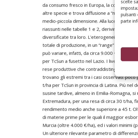
scelte s
da consumo fresco in Europa, la coltura è so
impostaz
altre specie e trova diffusione a “macchia di 
pulsanti
medio-piccola dimensione. Alla luce di tali co
parte in
riassunti nelle tabelle 1 e 2, derivino spesso
diversificate tra loro. L'eterogeneità degli im
totale di produzione, in un “range” di oltre 10.
può variare, infatti, da circa 9.000 € per For
per TcSun a fusetto nel Lazio. I livelli di cos
rese produttive che contraddistinguono le div
trovano gli estremi tra i casi osservati: poco 
t/ha per TcSun in provincia di Latina. Più nel 
susine tardive, almeno in Emilia-Romagna, si r
Extremadura, per una resa di circa 30 t/ha, f
rendimento medio anche superiore a 45 t. Olt
di materie prime per le quali il maggior esbors
Murcia (oltre 4.000 €/ha), ed i valori minimi 
Un ulteriore rilevante parametro di differenz