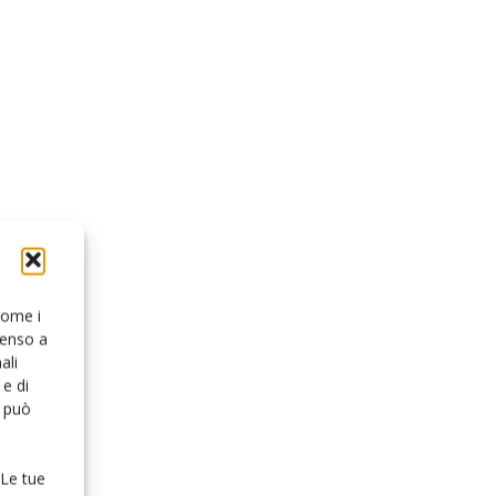
 come i
senso a
ali
e di
o può
 Le tue