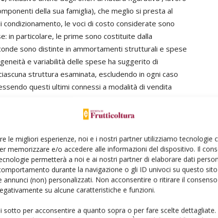
omponenti della sua famiglia), che meglio si presta al
 di condizionamento, le voci di costo considerate sono
e: in particolare, le prime sono costituite dalla
conde sono distinte in ammortamenti strutturali e spese
geneità e variabilità delle spese ha suggerito di
iascuna struttura esaminata, escludendo in ogni caso
essendo questi ultimi connessi a modalità di vendita
re le migliori esperienze, noi e i nostri partner utilizziamo tecnologie
er memorizzare e/o accedere alle informazioni del dispositivo. Il con
r il susino è resa particolarmente difficoltosa da talune
ecnologie permetterà a noi e ai nostri partner di elaborare dati person
duttiva, la sensibilità a numerose avversità e la
comportamento durante la navigazione o gli ID univoci su questo sito 
cili da ostacolare, come sharka e fitoplasmosi, che
 annunci (non) personalizzati. Non acconsentire o ritirare il consens
ione e sostituzione delle piante colpite. A ciò va
 negativamente su alcune caratteristiche e funzioni.
e molto differenti tra loro, nonché l'eterogeneità delle
ui sotto per acconsentire a quanto sopra o per fare scelte dettagliate.
 dell'Extremadura, principale polo produttivo di susine