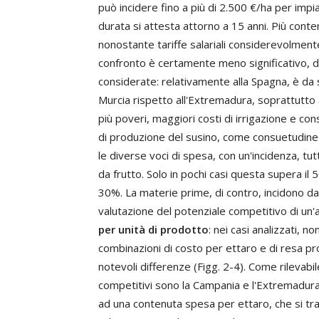
può incidere fino a più di 2.500 €/ha per impia
durata si attesta attorno a 15 anni. Più cont
nonostante tariffe salariali considerevolmente 
confronto è certamente meno significativo, dat
considerate: relativamente alla Spagna, è da 
Murcia rispetto all'Extremadura, soprattutto 
più poveri, maggiori costi di irrigazione e con
di produzione del susino, come consuetudine 
le diverse voci di spesa, con un'incidenza, tutt
da frutto. Solo in pochi casi questa supera il 50
30%. La materie prime, di contro, incidono dal
valutazione del potenziale competitivo di un'
per unità di prodotto
: nei casi analizzati, 
combinazioni di costo per ettaro e di resa pr
notevoli differenze (Figg. 2-4). Come rilevabi
competitivi sono la Campania e l'Extremadura,
ad una contenuta spesa per ettaro, che si tra