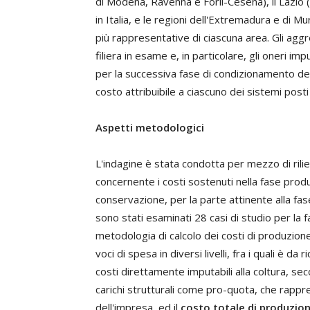
di Modena, Ravenna e Forlì-Cesena), il Lazio (
in Italia, e le regioni dell'Extremadura e di Mu
più rappresentative di ciascuna area. Gli aggre
filiera in esame e, in particolare, gli oneri i
per la successiva fase di condizionamento del 
costo attribuibile a ciascuno dei sistemi posti
Aspetti metodologici
L'indagine è stata condotta per mezzo di riliev
concernente i costi sostenuti nella fase produ
conservazione, per la parte attinente alla f
sono stati esaminati 28 casi di studio per la
metodologia di calcolo dei costi di produzione 
voci di spesa in diversi livelli, fra i quali è da r
costi direttamente imputabili alla coltura, se
carichi strutturali come pro-quota, che rapp
dell'impresa, ed il
costo totale di produzio