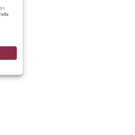
o i
nella