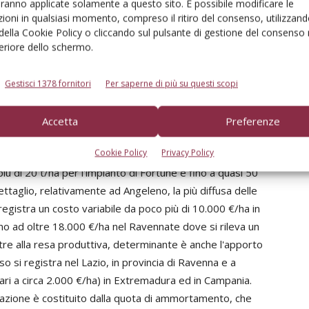
aranno applicate solamente a questo sito. È possibile modificare le
vente secondaria nell'ordinamento colturale rispetto ad
ioni in qualsiasi momento, compreso il ritiro del consenso, utilizzand
leopardo” ed in aziende non specializzate di media o
 della Cookie Policy o cliccando sul pulsante di gestione del consenso 
nsiderazioni, va evidenziato come i dati presentati,
feriore dello schermo.
 dalla mediazione di osservazioni talvolta sensibilmente
pianti rilevati si concretizza, per quanto concerne il costo
Gestisci 1378 fornitori
Per saperne di più su questi scopi
000 € in termini di unità di superficie: l'onere per ettaro
tune allevata a vaso in Extremadura, fino a quasi 20.000 €
Accetta
Preferenze
to per ettaro sono naturalmente influenzati anche dalle
Cookie Policy
Privacy Policy
erse cultivar e che, proprio nei due esempi di cui sopra,
più di 20 t/ha per l'impianto di Fortune e fino a quasi 50
dettaglio, relativamente ad Angeleno, la più diffusa delle
egistra un costo variabile da poco più di 10.000 €/ha in
ino ad oltre 18.000 €/ha nel Ravennate dove si rileva un
re alla resa produttiva, determinante è anche l'apporto
o si registra nel Lazio, in provincia di Ravenna e a
(pari a circa 2.000 €/ha) in Extremadura ed in Campania.
iazione è costituito dalla quota di ammortamento, che