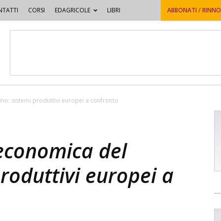
TATTI
CORSI
EDAGRICOLE
LIBRI
ABBONATI / RINN
ino: sistemi produttivi europei a confronto
 economica del
produttivi europei a