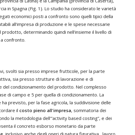
provincia di Latina) e la Campania (provincia di Caserta),
rcia in Spagna (Fig. 1). Lo studio ha considerato le varietà
gati economici posti a confronto sono quelli tipici della
mputabili all'impresa di produzione e le spese necessarie
prodotto, determinando quindi nell'insieme il livello di
 a confronto.
i, svolti sia presso imprese frutticole, per la parte
ttiva, sia presso strutture di lavorazione e di
ase del condizionamento del prodotto. Nel complesso
 fase di campo e 5 per quella di condizionamento. La
ha previsto, per la fase agricola, la suddivisione delle
icordare il
costo pieno all'impresa
, sommatoria dei
condo la metodologia dell'”activity based costing”, e dei
resenta il concreto esborso monetario da parte
ne
, inclusivo anche degli oneri di natura figurativa , lavoro