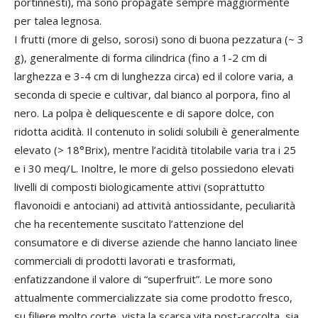
portinnesti), ma sono propagate sempre maggiormente
per talea legnosa.
I frutti (more di gelso, sorosi) sono di buona pezzatura (~ 3
g), generalmente di forma cilindrica (fino a 1-2 cm di
larghezza e 3-4 cm di lunghezza circa) ed il colore varia, a
seconda di specie e cultivar, dal bianco al porpora, fino al
nero. La polpa è deliquescente e di sapore dolce, con
ridotta acidità. Il contenuto in solidi solubili è generalmente
elevato (> 18°Brix), mentre l’acidità titolabile varia tra i 25
e i 30 meq/L. Inoltre, le more di gelso possiedono elevati
livelli di composti biologicamente attivi (soprattutto
flavonoidi e antociani) ad attività antiossidante, peculiarità
che ha recentemente suscitato l’attenzione del
consumatore e di diverse aziende che hanno lanciato linee
commerciali di prodotti lavorati e trasformati,
enfatizzandone il valore di “superfruit”. Le more sono
attualmente commercializzate sia come prodotto fresco,
su filiere molto corte, vista la scarsa vita post-raccolta, sia