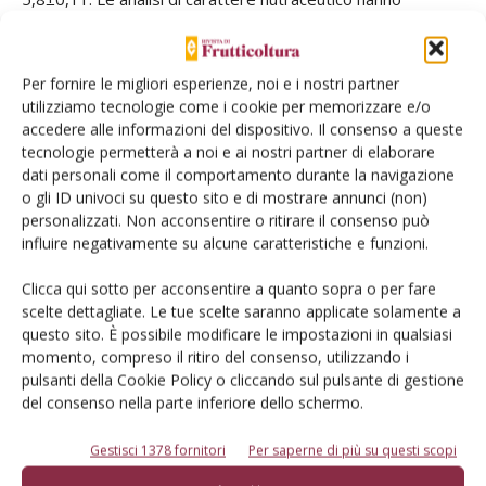
evidenziato valori interessanti di polifenoli totali (TPC),
compresi tra 232,5 e 243,3 mgGAE/100 gPF (PF =
prodotto fresco). I sorosi hanno mostrato un valore medio
Per fornire le migliori esperienze, noi e i nostri partner
utilizziamo tecnologie come i cookie per memorizzare e/o
di attività antiossidante pari a 22,1±0,55 mmolFe2+/kg. Il
accedere alle informazioni del dispositivo. Il consenso a queste
contenuto in antociani totali (TAC) variava da 74,3 a 91,0
tecnologie permetterà a noi e ai nostri partner di elaborare
mgC3G/100 gPF. Le more di M. nigra possono essere
dati personali come il comportamento durante la navigazione
paragonate, dal punto di vista nutrizionale e nutraceutico, a
o gli ID univoci su questo sito e di mostrare annunci (non)
personalizzati. Non acconsentire o ritirare il consenso può
frutti quali mirtillo gigante americano e mora di rovo. Il
influire negativamente su alcune caratteristiche e funzioni.
quantitativo di vitamina C riscontrato è invece basso, simile
a quello delle mele Golden Delicious (2,97±0,23
Clicca qui sotto per acconsentire a quanto sopra o per fare
mg/100FW).
scelte dettagliate. Le tue scelte saranno applicate solamente a
questo sito. È possibile modificare le impostazioni in qualsiasi
Sono stati identificati 20 composti bioattivi di cui quattro
momento, compreso il ritiro del consenso, utilizzando i
acidi cinnamici (acido caffeico, acido clorogenico, acido
pulsanti della Cookie Policy o cliccando sul pulsante di gestione
cumarico e acido ferulico), tre flavonoli (iperoside,
del consenso nella parte inferiore dello schermo.
quercetina e rutina), due acidi benzoici (acido ellagico e
acido gallico), due catechine (catechina e epicatechina), tre
Gestisci 1378 fornitori
Per saperne di più su questi scopi
monoterpeni (limonene, sabinene e terpinolene), cinque