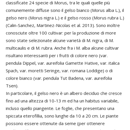
classificate 24 specie di Morus, tra le quali quelle più
comunemente diffuse sono il gelso bianco (Morus alba L.), il
gelso nero (Morus nigra L.) e il gelso rosso (Morus rubra L.)
(Calin-Sanchez, Martinez-Nicolas et al. 2013). Sono inoltre
conosciute oltre 100 cultivar: per la produzione di more
sono state selezionate alcune varietà di M. nigra, di M.
multicaulis e di M. rubra. Anche fra i M. alba alcune cultivar
risultano interessanti per i frutti di colore nero (var.
pendula Dippel, var. aureifolia Gamette Hative, var. italica
Spach, var. moretti Seringe, var. romana Loddige) o di
colore bianco (var. pendula Tut Badena, var. aureifolia
Tsen).
In particolare, il gelso nero è un albero deciduo che cresce
fino ad una altezza di 10-13 m ed ha un habitus variabile,
incluso quello piangente. Le foglie, che presentano una
spiccata eterofillia, sono lunghe da 10 a 20 cm. Le piante
possono essere ottenute da seme (per ottenere