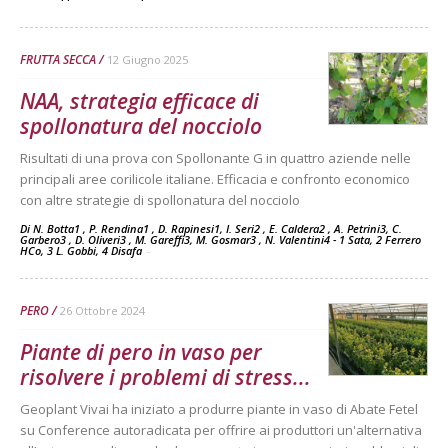
FRUTTA SECCA
12 Giugno 2025
NAA, strategia efficace di
spollonatura del nocciolo
Risultati di una prova con Spollonante G in quattro aziende nelle
principali aree corilicole italiane. Efficacia e confronto economico
con altre strategie di spollonatura del nocciolo
Di N. Botta1 , P. Rendina1 , D. Rapinesi1, I. Seri2 , E. Caldera2 , A. Petrini3, C.
Garbero3 , D. Oliveri3 , M. Gareffi3, M. Gosmar3 , N. Valentini4 - 1 Sata, 2 Ferrero
HCo, 3 L. Gobbi, 4 Disafa
-
PERO
26 Ottobre 2024
Piante di pero in vaso per
risolvere i problemi di stress...
Geoplant Vivai ha iniziato a produrre piante in vaso di Abate Fetel
su Conference autoradicata per offrire ai produttori un'alternativa