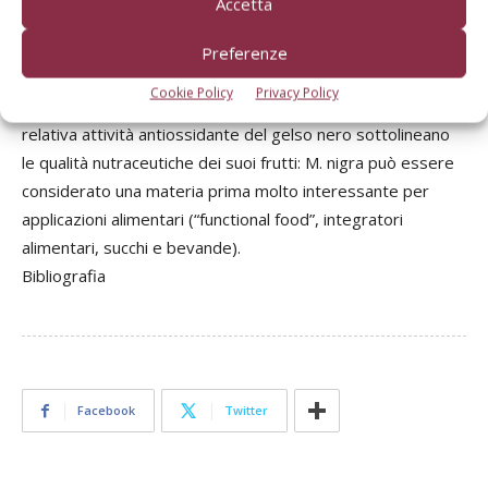
Accetta
acidi organici (acido citrico, acido malico, acido ossalico,
acido quinico e acido tartarico) e vitamina C (espressa
Preferenze
come somma di acido ascorbico e acido deidroascorbico)
Cookie Policy
Privacy Policy
(Fig. 3). L’elevato contenuto in composti polifenolici e la
relativa attività antiossidante del gelso nero sottolineano
le qualità nutraceutiche dei suoi frutti: M. nigra può essere
considerato una materia prima molto interessante per
applicazioni alimentari (“functional food”, integratori
alimentari, succhi e bevande).
Bibliografia
Facebook
Twitter