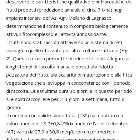
descrivere le caratteristiche qualitative e nutraceutiche dei
frutti prodotti (produzione annuale di circa 7 t/ha) negli
impianti intensivi dell’Az. Agr. Mellano di Lagnasco,
determinandone il contenuto in composti biologicamente
attivi, il fitocomplesso e l’attività antiossidante.
I frutti sono stati raccolti attraverso un sistema di reti
analogo a quello utilizzato per altre colture frutticole (Fig.
2). Questa tecnica permette di ridurre le criticità legate ai
lunghi tempi di raccolta manuale dovuti alla ridotta
pezzatura dei frutti, alla scalarità di maturazione e alla fitta
vegetazione che si sviluppa in concomitanza con il periodo
di raccolta. Quest’ultima dura 30 giorni e in questo periodo
si è soliti raccogliere per 2-3 giorni a settimana, tutto il
giorno.
Il contenuto in solidi solubili totali (TSS) ha mostrato un
valore medio di 18,7±0,84°Brix, mentre l’acidità titolabile
(AT) varia da 27,9 a 30,6 meq/l, con un pH medio di
5,8±0,11. Le analisi di carattere nutraceutico hanno