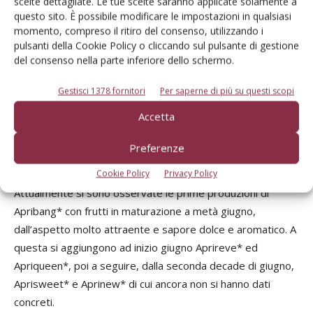
scelte dettagliate. Le tue scelte saranno applicate solamente a
prima di Pinkcot® viene invece proposta Samouraï®EAR1
questo sito. È possibile modificare le impostazioni in qualsiasi
5034*, con una pianta più semplice da gestire perché di
momento, compreso il ritiro del consenso, utilizzando i
pulsanti della Cookie Policy o cliccando sul pulsante di gestione
vigore più contenuto anche se la produttività ed il sapore
del consenso nella parte inferiore dello schermo.
restano da chiarire. Pochi giorni dopo matura una quarta
varietà,
Ninja®EA5040*
, anch’essa tuttora poco
Gestisci 1378 fornitori
Per saperne di più su questi scopi
conosciuta.
Accetta
Sempre di provenienza francese (da Agro Selection Fruits)
Preferenze
c’è la serie Regalcot® con varietà a maturazione medio-
Cookie Policy
Privacy Policy
tardiva caratterizzate da colorazione rossa molto estesa.
Attualmente si sono osservate le prime produzioni di
Apribang* con frutti in maturazione a metà giugno,
dall’aspetto molto attraente e sapore dolce e aromatico. A
questa si aggiungono ad inizio giugno Aprireve* ed
Apriqueen*, poi a seguire, dalla seconda decade di giugno,
Aprisweet* e Aprinew* di cui ancora non si hanno dati
concreti.