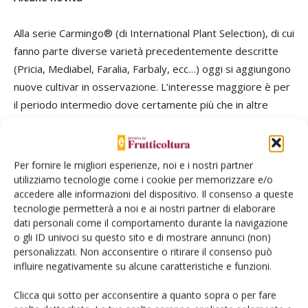
Alla serie Carmingo® (di International Plant Selection), di cui
fanno parte diverse varietà precedentemente descritte
(Pricia, Mediabel, Faralia, Farbaly, ecc…) oggi si aggiungono
nuove cultivar in osservazione. L’interesse maggiore è per
il periodo intermedio dove certamente più che in altre
epoche serve un nuovo impulso all’innovazione ed al
miglioramento dello standard varietale. A tal proposito
sono arrivate Mediva*, Medoly* e Medflo*. In epoca
Per fornire le migliori esperienze, noi e i nostri partner
precoce viene proposta Primidi* e per il periodo tardivo
utilizziamo tecnologie come i cookie per memorizzare e/o
Farbela* che ha l’obbiettivo di migliorare lo standard
accedere alle informazioni del dispositivo. Il consenso a queste
tecnologie permetterà a noi e ai nostri partner di elaborare
qualitativo di Farbaly.
dati personali come il comportamento durante la navigazione
o gli ID univoci su questo sito e di mostrare annunci (non)
I vivai Escande, in epoca molto precoce (fine maggio),
personalizzati. Non acconsentire o ritirare il consenso può
propongono Banzai®EAR5-5012*, auto-fertile e di bella
influire negativamente su alcune caratteristiche e funzioni.
colorazione sebbene la pezzatura non sembra all’altezza, e
Clicca qui sotto per acconsentire a quanto sopra o per fare
Tornado®PEPS7016*
ancora da valutare. Pochi giorni