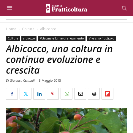
Home
Colture
albicocco
Colture
albicocco
Potatura e forme di allevamento
Vivaismo frutticolo
Albicocco, una coltura in
continua evoluzione e
crescita
Di Gianluca Cembali
-
8 Maggio 2015