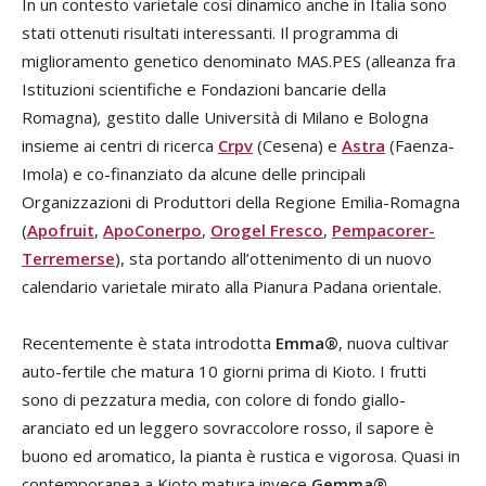
In un contesto varietale così dinamico anche in Italia sono
stati ottenuti risultati interessanti. Il programma di
miglioramento genetico denominato MAS.PES (alleanza fra
Istituzioni scientifiche e Fondazioni bancarie della
Romagna)
,
gestito dalle Università di Milano e Bologna
insieme ai centri di ricerca
Crpv
(Cesena) e
Astra
(Faenza-
Imola) e co-finanziato da alcune delle principali
Organizzazioni di Produttori della Regione Emilia-Romagna
(
Apofruit
,
ApoConerpo
,
Orogel Fresco
,
Pempacorer-
Terremerse
), sta portando all’ottenimento di un nuovo
calendario varietale mirato alla Pianura Padana orientale.
Recentemente è stata introdotta
Emma®
, nuova cultivar
auto-fertile che matura 10 giorni prima di Kioto. I frutti
sono di pezzatura media, con colore di fondo giallo-
aranciato ed un leggero sovraccolore rosso, il sapore è
buono ed aromatico, la pianta è rustica e vigorosa. Quasi in
contemporanea a Kioto matura invece
Gemma®
,