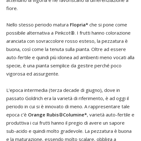
attenuino la vigoria e ne favoriscano la differenziazione a
fiore.
Nello stesso periodo matura
Flopria*
che si pone come
possibile alternativa a Pinkcot
®
. I frutti hanno colorazione
aranciata con sovraccolore rosso esteso, la pezzatura è
buona, così come la tenuta sulla pianta. Oltre ad essere
auto-fertile e quindi più idonea ad ambienti meno vocati alla
specie, è una pianta semplice da gestire perché poco
vigorosa ed assurgente.
L’epoca intermedia (terza decade di giugno), dove in
passato Goldrich era la varietà di riferimento, è ad oggi il
periodo in cui si è innovato di meno. A rappresentare tale
epoca c’è
Orange Rubis®Columine*
, varietà auto-fertile e
produttiva i cui frutti hanno il pregio di avere un sapore
sub-acido e quindi molto gradevole. La pezzatura è buona
e la maturazione, essendo molto scalare, obbliga a