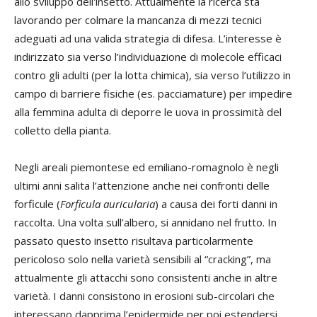
allo sviluppo dell'insetto. Attualmente la ricerca sta
lavorando per colmare la mancanza di mezzi tecnici
adeguati ad una valida strategia di difesa. L’interesse è
indirizzato sia verso l’individuazione di molecole efficaci
contro gli adulti (per la lotta chimica), sia verso l’utilizzo in
campo di barriere fisiche (es. pacciamature) per impedire
alla femmina adulta di deporre le uova in prossimità del
colletto della pianta.
Negli areali piemontese ed emiliano-romagnolo è negli
ultimi anni salita l’attenzione anche nei confronti delle
forficule (
Forficula auricularia
) a causa dei forti danni in
raccolta. Una volta sull’albero, si annidano nel frutto. In
passato questo insetto risultava particolarmente
pericoloso solo nella varietà sensibili al “cracking”, ma
attualmente gli attacchi sono consistenti anche in altre
varietà. I danni consistono in erosioni sub-circolari che
interessano dapprima l’epidermide per poi estendersi