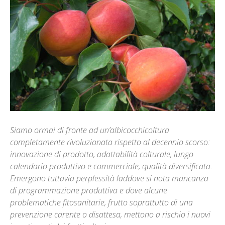
Siamo ormai di fronte ad un’albicocchicoltura
completamente rivoluzionata rispetto al decennio scorso:
innovazione di prodotto, adattabilità colturale, lungo
calendario produttivo e commerciale, qualità diversificata.
Emergono tuttavia perplessità laddove si nota mancanza
di programmazione produttiva e dove alcune
problematiche fitosanitarie, frutto soprattutto di una
prevenzione carente o disattesa, mettono a rischio i nuovi