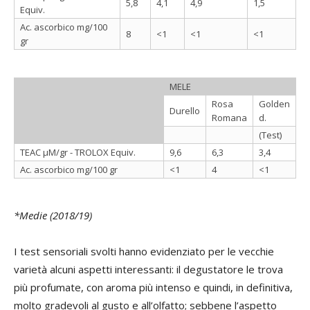
5,8
4,1
4,9
1,5
Equiv.
Ac. ascorbico mg/100
8
<1
<1
<1
gr
MELE
Rosa
Golden
Durello
Romana
d.
(Test)
TEAC µM/gr - TROLOX Equiv.
9,6
6,3
3,4
Ac. ascorbico mg/100 gr
<1
4
<1
*Medie (2018/19)
I test sensoriali svolti hanno evidenziato per le vecchie
varietà alcuni aspetti interessanti: il degustatore le trova
più profumate, con aroma più intenso e quindi, in definitiva,
molto gradevoli al gusto e all’olfatto; sebbene l’aspetto