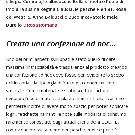
ciliegia Corniola
; le
albicocche Bella d’Imola
e
Reale di
Imola
; la
susina Regina Claudia
, le
pesche Pieri 81
,
Rosa
del West
,
S. Anna Balducci
e
Buco Incavato
; le
mele
Durello
e
Rosa Romana
.
Creata una confezione ad hoc...
Uno dei primi aspetti sviluppati è stato quello di dare
massima rintracciabilità e trasparenza al prodotto creando
una confezione ad hoc dove fosse ben evidente lo scopo
dell’iniziativa, la tipologia di frutto e la denominazione
varietale. Come materiale è stato scelto il cartone,
evitando l’uso di materiale plastici non riciclabili. Il cartone
permette inoltre di avere molto spazio per poter applicare
loghi, “etichette narranti” e note sulle modalità di consumo,
raramente conosciute dagli attuali clienti della GDO. La
confezione messa a punto per pesche, mele e pere è