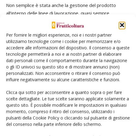
Non semplice è stata anche la gestione del prodotto
all’interno delle linee di lavorazione, quasi sempre
completamente automatizzate e dove i tempi di selezione
e confezionamento devono essere limitati per incidere il
Per fornire le migliori esperienze, noi e i nostri partner
meno possibile sui costi. In questo caso è state necessario
utilizziamo tecnologie come i cookie per memorizzare e/o
approntare linee indipendenti in cui la fase di
accedere alle informazioni del dispositivo. Il consenso a queste
palettizzazione e selezione doveva essere più minuziosa e
tecnologie permetterà a noi e ai nostri partner di elaborare
accurata. Così come l’organizzazione delle vendita ha
dati personali come il comportamento durante la navigazione
o gli ID univoci su questo sito e di mostrare annunci (non)
richiesto un notevole sforzo da parte degli uffici
personalizzati. Non acconsentire o ritirare il consenso può
commerciali, per partite di limitate dimensioni e piuttosto
influire negativamente su alcune caratteristiche e funzioni.
eterogenee.
Clicca qui sotto per acconsentire a quanto sopra o per fare
scelte dettagliate. Le tue scelte saranno applicate solamente a
Iniziativa realizzata nell’ambito del Programma Regionale di
questo sito. È possibile modificare le impostazioni in qualsiasi
Sviluppo Rurale 2014-2020 – Tipo di operazione 16.1.01
momento, compreso il ritiro del consenso, utilizzando i
“Gruppi operativi del PEI” Focus Area 2A – Progetto “Sviluppo
pulsanti della Cookie Policy o cliccando sul pulsante di gestione
di una linea commerciale legata alla biodiversità e ai prodotti
del consenso nella parte inferiore dello schermo.
ortofrutticoli del territorio”