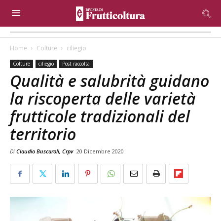
Home
Colture
ciliegio
Colture
ciliegio
Post raccolta
Qualità e salubrità guidano
la riscoperta delle varietà
frutticole tradizionali del
territorio
Di
Claudio Buscaroli, Crpv
20 Dicembre 2020