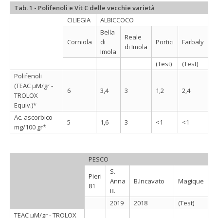
Tab. 1 - Polifenoli e Vit C delle vecchie varietà
CILIEGIA
ALBICCOCO
Bella
Reale
Corniola
di
Portici
Farbaly
di Imola
Imola
(Test)
(Test)
Polifenoli
(TEAC µM/gr -
6
3,4
3
1,2
2,4
TROLOX
Equiv.)*
Ac. ascorbico
5
1,6
3
<1
<1
mg/100 gr*
PESCO
S.
Pieri
Anna
B.Incavato
Magique
81
B.
2019
2018
(Test)
TEAC µM/gr - TROLOX