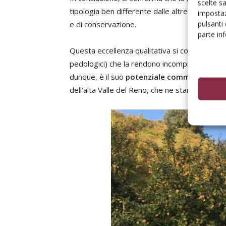
scelte s
tipologia ben differente dalle altre mele per 
impostaz
pulsanti
e di conservazione.
parte in
Questa eccellenza qualitativa si combina e vien
pedologici) che la rendono incomparabile alle 
dunque, è il suo
potenziale commerciale
, d
dell’alta Valle del Reno, che ne stanno ripren