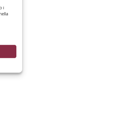
o i
nella