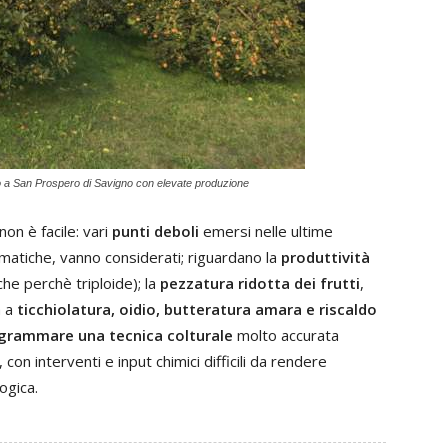
o a San Prospero di Savigno con elevate produzione
on è facile: vari
punti deboli
emersi nelle ultime
limatiche, vanno considerati; riguardano la
produttività
he perchè triploide); la
pezzatura ridotta dei frutti
,
à a
ticchiolatura, oidio, butteratura amara e riscaldo
grammare una tecnica colturale
molto accurata
, con interventi e input chimici difficili da rendere
ogica.