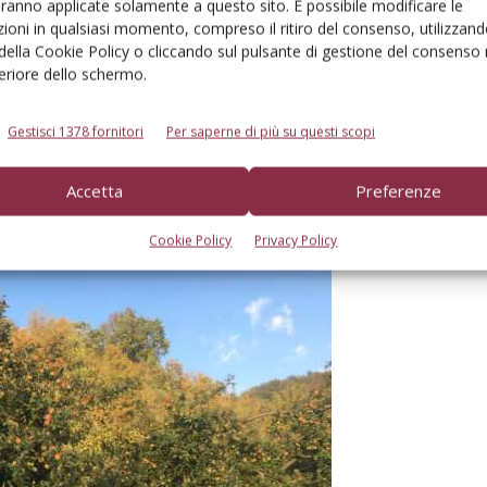
aranno applicate solamente a questo sito. È possibile modificare le
forma, colorazione, aspetto, qualità estetiche, gustative
ioni in qualsiasi momento, compreso il ritiro del consenso, utilizzand
 della Cookie Policy o cliccando sul pulsante di gestione del consenso 
feriore dello schermo.
e esaltata da fattori territoriali-ambientali (climatici e
Gestisci 1378 fornitori
Per saperne di più su questi scopi
mele della stessa varietà coltivate in pianura. Grande,
i cui si intravede lo sviluppo intrapreso da imprenditori
Accetta
Preferenze
dendo la coltivazione.
Cookie Policy
Privacy Policy