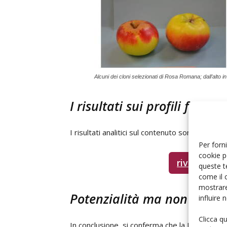
Alcuni dei cloni selezionati di Rosa Romana; dall’alto 
I risultati sui profili feno
I risultati analitici sul contenuto sono disponibi
Per forni
cookie p
rivista di F
queste t
come il 
mostrare
Potenzialità ma non senza 
influire
Clicca q
In conclusione, si conferma che la Rosa Roma