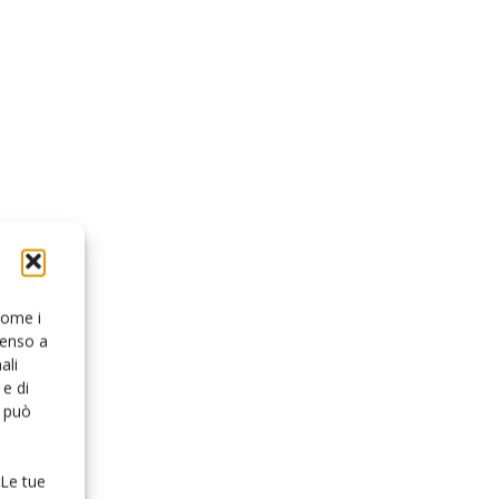
 come i
senso a
ali
e di
o può
 Le tue