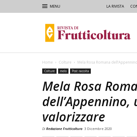
LA RIVISTA
CON
Rivista
di
Frutticoltura
e
Ortofloricoltura
Home
Colture
Mela Rosa Romana dell’Appennino,
Colture
melo
Post raccolta
Mela Rosa Rom
dell’Appennino,
valorizzare
Di
Redazione Frutticoltura
3 Dicembre 2020