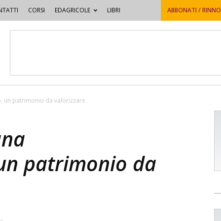
TATTI
CORSI
EDAGRICOLE
LIBRI
ABBONATI / RINN
 un patrimonio da valorizzare
ana
 un patrimonio da