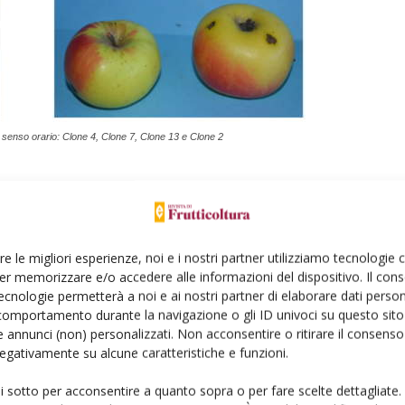
in senso orario: Clone 4, Clone 7, Clone 13 e Clone 2
lici della mela Rosa Romana
li nell’articolo integrale pubblicato sulla
re le migliori esperienze, noi e i nostri partner utilizziamo tecnologie
er memorizzare e/o accedere alle informazioni del dispositivo. Il con
rutticoltura n. 9/2020
ecnologie permetterà a noi e ai nostri partner di elaborare dati person
comportamento durante la navigazione o gli ID univoci su questo sito 
 annunci (non) personalizzati. Non acconsentire o ritirare il consens
limiti
 negativamente su alcune caratteristiche e funzioni.
ui sotto per acconsentire a quanto sopra o per fare scelte dettagliate.
na dell’Appennino è una mela unica nel suo genere, di