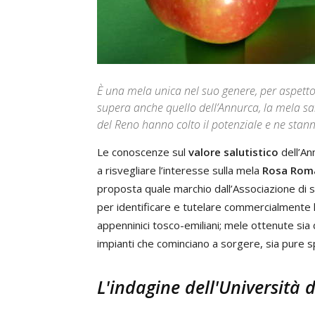
È una mela unica nel suo genere, per aspetto, 
supera anche quello dell’Annurca, la mela salu
del Reno hanno colto il potenziale e ne stan
Le conoscenze sul
valore salutistico
dell’An
a risvegliare l’interesse sulla mela
Rosa Roma
proposta quale marchio dall’Associazione di s
per identificare e tutelare commercialmente 
appenninici tosco-emiliani; mele ottenute sia d
impianti che cominciano a sorgere, sia pure 
L'indagine dell'Università 