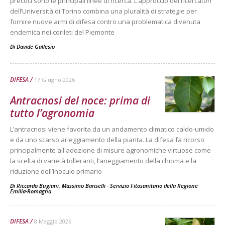
precoci sono le principali linee di ricerca. L’approccio dei ricercatori
dell’Università di Torino combina una pluralità di strategie per
fornire nuove armi di difesa contro una problematica divenuta
endemica nei corileti del Piemonte
Di
Davide Gallesio
DIFESA
17 Giugno 2026
Antracnosi del noce: prima di
tutto l’agronomia
L’antracnosi viene favorita da un andamento climatico caldo-umido
e da uno scarso arieggiamento della pianta. La difesa fa ricorso
principalmente all'adozione di misure agronomiche virtuose come
la scelta di varietà tolleranti, l’arieggiamento della chioma e la
riduzione dell’inoculo primario
Di
Riccardo Bugiani, Massimo Bariselli - Servizio Fitosanitario della Regione
Emilia-Romagna
DIFESA
8 Maggio 2026