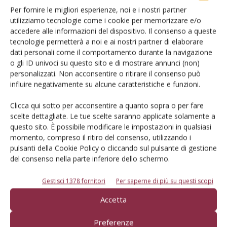
Per fornire le migliori esperienze, noi e i nostri partner
utilizziamo tecnologie come i cookie per memorizzare e/o
Articoli correlati
accedere alle informazioni del dispositivo. Il consenso a queste
tecnologie permetterà a noi e ai nostri partner di elaborare
Pere Abate Fétel, trattamenti fogliari
dati personali come il comportamento durante la navigazione
con calcio prevengono il riscaldo molle
o gli ID univoci su questo sito e di mostrare annunci (non)
personalizzati. Non acconsentire o ritirare il consenso può
influire negativamente su alcune caratteristiche e funzioni.
Alterazioni fisiologiche post-raccolta:
Clicca qui sotto per acconsentire a quanto sopra o per fare
cause, effetti, metodi di controllo
scelte dettagliate. Le tue scelte saranno applicate solamente a
questo sito. È possibile modificare le impostazioni in qualsiasi
momento, compreso il ritiro del consenso, utilizzando i
pulsanti della Cookie Policy o cliccando sul pulsante di gestione
del consenso nella parte inferiore dello schermo.
Gestisci 1378 fornitori
Per saperne di più su questi scopi
Accetta
E-magazine
Preferenze
Tecniche, prodotti e servizi dalle aziende