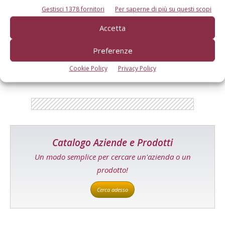
Gestisci 1378 fornitori
Per saperne di più su questi scopi
Accetta
E-magazine
Tecniche, prodotti e servizi dalle aziende
Preferenze
Cookie Policy
Privacy Policy
Catalogo Aziende e Prodotti
Un modo semplice per cercare un'azienda o un
prodotto!
Cerca adesso