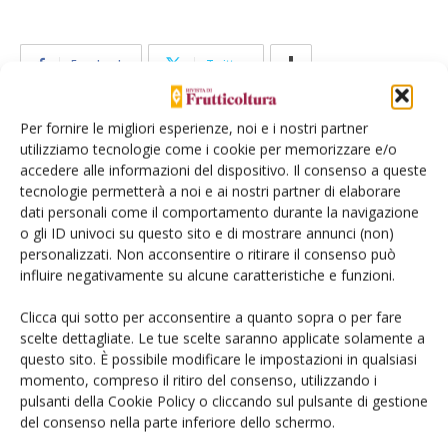
Facebook
Twitter
Per fornire le migliori esperienze, noi e i nostri partner
Articoli correlati
utilizziamo tecnologie come i cookie per memorizzare e/o
accedere alle informazioni del dispositivo. Il consenso a queste
Le patologie post-raccolta si
tecnologie permetterà a noi e ai nostri partner di elaborare
dati personali come il comportamento durante la navigazione
controllano già in campo
o gli ID univoci su questo sito e di mostrare annunci (non)
personalizzati. Non acconsentire o ritirare il consenso può
influire negativamente su alcune caratteristiche e funzioni.
Alterazioni fisiologiche post-raccolta:
cause, effetti, metodi di controllo
Clicca qui sotto per acconsentire a quanto sopra o per fare
scelte dettagliate. Le tue scelte saranno applicate solamente a
questo sito. È possibile modificare le impostazioni in qualsiasi
momento, compreso il ritiro del consenso, utilizzando i
pulsanti della Cookie Policy o cliccando sul pulsante di gestione
del consenso nella parte inferiore dello schermo.