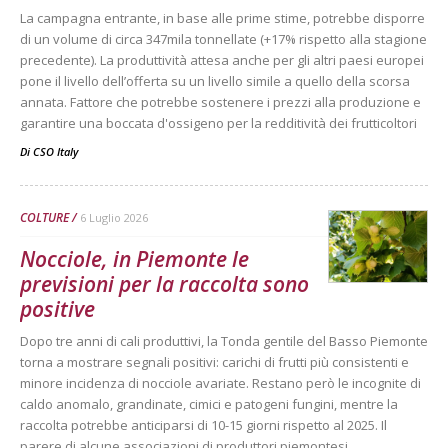
La campagna entrante, in base alle prime stime, potrebbe disporre
di un volume di circa 347mila tonnellate (+17% rispetto alla stagione
precedente). La produttività attesa anche per gli altri paesi europei
pone il livello dell’offerta su un livello simile a quello della scorsa
annata. Fattore che potrebbe sostenere i prezzi alla produzione e
garantire una boccata d'ossigeno per la redditività dei frutticoltori
Di
CSO Italy
COLTURE
6 Luglio 2026
Nocciole, in Piemonte le
previsioni per la raccolta sono
positive
Dopo tre anni di cali produttivi, la Tonda gentile del Basso Piemonte
torna a mostrare segnali positivi: carichi di frutti più consistenti e
minore incidenza di nocciole avariate. Restano però le incognite di
caldo anomalo, grandinate, cimici e patogeni fungini, mentre la
raccolta potrebbe anticiparsi di 10-15 giorni rispetto al 2025. Il
parere di alcune associazioni di produttori piemontesi