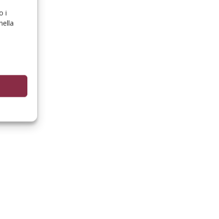
o i
nella