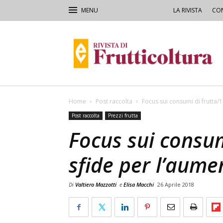
LA RIVISTA
CON
Rivista
di
Frutticoltura
e
Ortofloricoltura
Home
Post raccolta
Focus sui consumi di frutta/
Post raccolta
Prezzi frutta
Focus sui consumi
sfide per l’aum
Di
Valtiero Mazzotti
e
Elisa Macchi
26 Aprile 2018