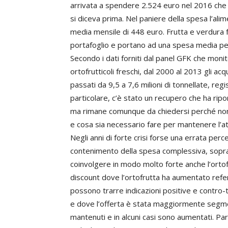
arrivata a spendere 2.524 euro nel 2016 che 
si diceva prima. Nel paniere della spesa l’a
media mensile di 448 euro. Frutta e verdura f
portafoglio e portano ad una spesa media per
Secondo i dati forniti dal panel GFK che monitor
ortofrutticoli freschi, dal 2000 al 2013 gli acqu
passati da 9,5 a 7,6 milioni di tonnellate, re
particolare, c’è stato un recupero che ha riport
ma rimane comunque da chiedersi perché non
e cosa sia necessario fare per mantenere l’at
Negli anni di forte crisi forse una errata perc
contenimento della spesa complessiva, soprat
coinvolgere in modo molto forte anche l’ortof
discount dove l’ortofrutta ha aumentato refere
possono trarre indicazioni positive e contro-t
e dove l’offerta è stata maggiormente segmen
mantenuti e in alcuni casi sono aumentati. Parl