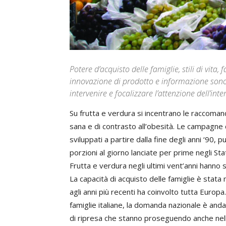
Potere d’acquisto delle famiglie, stili di vita
innovazione di prodotto e informazione sono le
intervenire e focalizzare l’attenzione dell’inte
Su frutta e verdura si incentrano le raccomanda
sana e di contrasto all’obesità. Le campagne d
sviluppati a partire dalla fine degli anni ‘90,
porzioni al giorno lanciate per prime negli Stati
Frutta e verdura negli ultimi vent’anni hanno s
La capacità di acquisto delle famiglie è stat
agli anni più recenti ha coinvolto tutta Europa.
famiglie italiane, la domanda nazionale è and
di ripresa che stanno proseguendo anche nell’