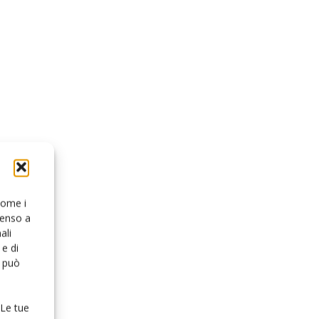
 come i
senso a
ali
e di
o può
 Le tue