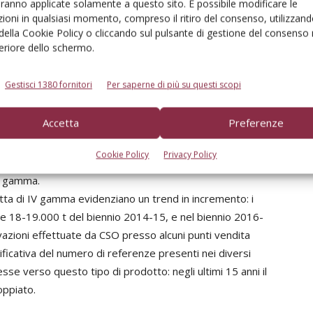
aranno applicate solamente a questo sito. È possibile modificare le
ioni in qualsiasi momento, compreso il ritiro del consenso, utilizzand
 della Cookie Policy o cliccando sul pulsante di gestione del consenso 
ucia degli italiani, è aumentata la propensione ad una
feriore dello schermo.
 ristorazione. Canale che rappresenta una potenziale
nte di frutta per la concorrenza giocata dai dessert e
Gestisci 1380 fornitori
Per saperne di più su questi scopi
facilmente nella composizione dei menù. Nell’ambito dei
aratterizzato da sempre minor tempo a disposizione per la
Accetta
Preferenze
di prodotti con tempi rapidi di preparazione o già pronti
i servizio e, in genere, minore tempo da dedicare alla
Cookie Policy
Privacy Policy
erna distribuzione dove la soluzione più avanzata è
ta gamma.
frutta di IV gamma evidenziano un trend in incremento: i
lle 18-19.000 t del biennio 2014-15, e nel biennio 2016-
evazioni effettuate da CSO presso alcuni punti vendita
ificativa del numero di referenze presenti nei diversi
esse verso questo tipo di prodotto: negli ultimi 15 anni il
oppiato.