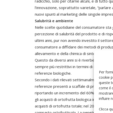
radicchio, solo per citarne alcuni, e di tutto
l’innovazione, soprattutto varietale, “parlare 
nuovi spunti al marketing delle singole impre
Salubrità e ambiente
Nelle scelte quotidiane del consumatore sta
percezione di salubrità del prodotto e di rispe
ultimi anni, pur non avendo investito il settor
consumatore a diffidare dei metodi di produzio
allevamento e della chimica di sintesi impiegat
Questo da diversi anni si è riverberato sui pro
sempre più restrittivi in termini di residui pr
Per forni
referenze biologiche.
cookie p
Secondo i dati rilevati settimanalmente dal CSO
queste t
referenze presenti a scaffale di prodotti biol
come il 
riportando un incremento del 60%, e anche i d
mostrare
influire
gli acquisti di ortofrutta biologica in Italia ne
acquisti di ortofrutta totale; nel 2017 i quantit
Clicca q
comparto ortofrutticolo. La penetrazione del b