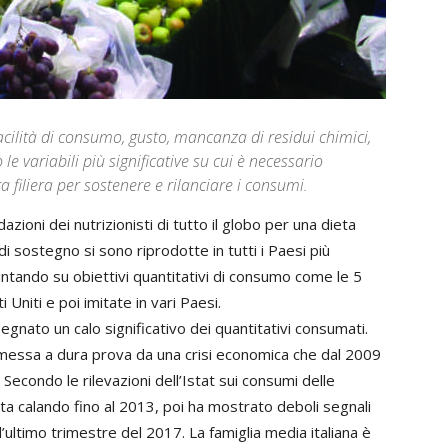
, facilità di consumo, gusto, mancanza di residui chimici,
 variabili più significative su cui è necessario
ra filiera per sostenere e rilanciare i consumi.
zioni dei nutrizionisti di tutto il globo per una dieta
i sostegno si sono riprodotte in tutti i Paesi più
 puntando su obiettivi quantitativi di consumo come le 5
 Uniti e poi imitate in vari Paesi.
egnato un calo significativo dei quantitativi consumati.
a messa a dura prova da una crisi economica che dal 2009
 Secondo le rilevazioni dell’Istat sui consumi delle
ata calando fino al 2013, poi ha mostrato deboli segnali
ultimo trimestre del 2017. La famiglia media italiana è