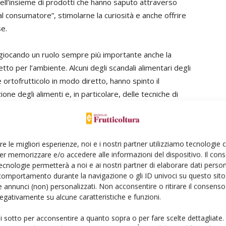
 quell’insieme di prodotti che hanno saputo attraverso
al consumatore”, stimolarne la curiosità e anche offrire
se.
 giocando un ruolo sempre più importante anche la
tto per l’ambiente. Alcuni degli scandali alimentari degli
e ortofrutticolo in modo diretto, hanno spinto il
ne degli alimenti e, in particolare, delle tecniche di
a per la difesa dai parassiti e per le concimazioni.
tocolli di fornitura alla moderna distribuzione divenuti
esenti sul prodotto e nella progressiva crescita di
re le migliori esperienze, noi e i nostri partner utilizziamo tecnologie
er memorizzare e/o accedere alle informazioni del dispositivo. Il con
 su un panel di punti vendita in Italia, il numero di
ecnologie permetterà a noi e ai nostri partner di elaborare dati person
ogici è sensibilmente aumentato negli ultimi 10 anni,
comportamento durante la navigazione o gli ID univoci su questo sito 
ati sui consumi parlano chiaro: sulla base dei dati GFK
 annunci (non) personalizzati. Non acconsentire o ritirare il consens
 negativamente su alcune caratteristiche e funzioni.
l 2015 si sono attestati su circa 175.000 t, pari al 2% degli
ativi bio sono saliti a 265.000 t, il 3,2% dell’intero
ui sotto per acconsentire a quanto sopra o per fare scelte dettagliate.
io in questi anni è salita dal 65,2 al 76,6%.