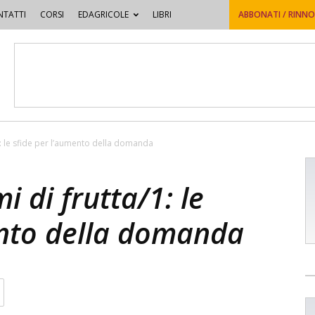
TATTI
CORSI
EDAGRICOLE
LIBRI
ABBONATI / RINN
1: le sfide per l’aumento della domanda
 di frutta/1: le
ento della domanda