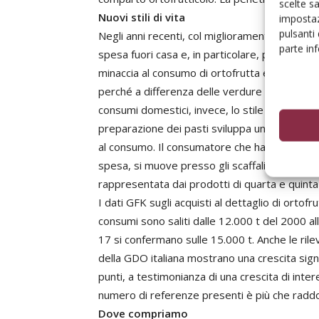
scelte s
Nuovi stili di vita
impostaz
pulsanti
Negli anni recenti, col miglioramento della fid
parte in
spesa fuori casa e, in particolare, presso la
minaccia al consumo di ortofrutta e specialme
perché a differenza delle verdure non entra 
consumi domestici, invece, lo stile di vita c
preparazione dei pasti sviluppa una domanda 
al consumo. Il consumatore che ha esigenza d
spesa, si muove presso gli scaffali della mod
rappresentata dai prodotti di quarta e quin
I dati GFK sugli acquisti al dettaglio di orto
consumi sono saliti dalle 12.000 t del 2000 a
17 si confermano sulle 15.000 t. Anche le ril
della GDO italiana mostrano una crescita sign
punti, a testimonianza di una crescita di inter
numero di referenze presenti è più che radd
Dove compriamo