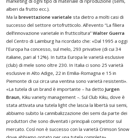
marketing di ogni tipo di materiale di riproduzione (semi,
alberi da frutto ecc.).
Ma la
brevettazione varietale
sta dietro a molti casi di
successo del settore ortofrutticolo. All’evento “La filiera
dell’innovazione varietale in frutticoltura”
Walter Guerra
del Centro di Laimburg ha ricordato che: «Dal 1995 a oggi
l’Europa ha concesso, sul melo, 293 privative (di cui 34
italiane, pari al 12%). In tutta Europa le varietà esclusive
(club) di mele sono oltre 230. In Italia ci sono 25 varietà
esclusive in Alto Adige, 22 in Emilia-Romagna e 15 in
Piemonte di cui circa una ventina sono varietà resistenti».
«La tutela di un brand è importante – ha detto
Jurgen
Braun
, Kiku variety management –. Sul Club Kiku, dove è
stata attivata una tutela light che lascia la libertà sui semi,
abbiamo subito la cannibalizzazione dei semi da parte dei
produttori che sono diventati i principali competitor sul
mercato. Così non è successo con la varietà Crimson Snow
dove abbiamo optato per una tutela completa».