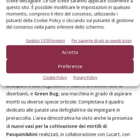
scelte dettagliate. Le tue scelte saranno applicate solamente a
campo sono state allestite
reti e teli di copertura
di
questo sito. È possibile modificare le impostazioni in qualsiasi
Corradi, Retilplast e Serroplast, ma anche
sistemi irrigui
momento, compreso il ritiro del consenso, utilizzando i
curati da Irritec
.
pulsanti della Cookie Policy o cliccando sul pulsante di gestione
del consenso nella parte inferiore dello schermo.
Nella parte di area dedicata all’orticoltura erano presenti
Gestisci 1378 fornitori
Per saperne di più su questi scopi
macchine per la coltivazione del pomodoro da industria
Accetta
e della patata
. Per quest’ultima la ditta
Forigo
, per
esempio, ha presentato due novità:
Modula
, un’innovativa
Preferenze
seminatrice per patate capace di operare utilizzando la
pacciamatura biodegradabile già dalla semina per
Cookie Policy
Privacy Policy
anticipare il ciclo vegetativo e ridurre al minimo l’uso di
diserbanti, e
Green Bug
, una macchina in grado di aspirare
insetti su diverse specie orticole. Completava il quadro
dedicato alle patate una defogliatrice da impiegare in
preraccolta. L’area dimostrativa ha visto anche la presenza
di
nuovi vasi per la coltivazione dei mirtilli di
Pasquini&Bini
realizzati, in collaborazione con Lucart, con