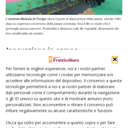
Il
sistema Modula di Forigo
rileva il punto di deposizione della patata, stende il film
dopo la copertura col terreno della patata seminata, fora il film in modo che il
germoglio possa nascere. Profondità e distanza sulle file regolabili, dimensione del
foro modificabile da monitor
Innovazione in campo
L’innovazione si poteva toccare con mano nelle due aree
Per fornire le migliori esperienze, noi e i nostri partner
dinamiche. Nella parte frutticola sono stati allestiti impianti
utilizziamo tecnologie come i cookie per memorizzare e/o
di pero e ciliegio, con
piante dei vivai Mazzoni allevate a
accedere alle informazioni del dispositivo. Il consenso a queste
tecnologie permetterà a noi e ai nostri partner di elaborare
due assi del tipo Bibaum
che consente di ottenere
dati personali come il comportamento durante la navigazione
frutteti a parete sottile con un aumento
o gli ID univoci su questo sito e di mostrare annunci (non)
dell’intercettazione della luce, bassi costi di gestione per
personalizzati. Non acconsentire o ritirare il consenso può
una riduzione degli interventi di allevamento,
influire negativamente su alcune caratteristiche e funzioni.
meccanizzazione della potatura, semplificazione della
Clicca qui sotto per acconsentire a quanto sopra o per fare
raccolta e migliori rese e qualità dei frutti. Nel medesimo