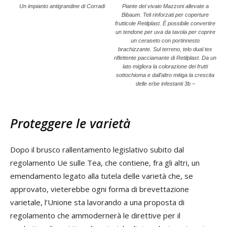
Un impianto antigrandine di Corradi
Piante del vivaio Mazzoni allevate a
Bibaum. Teli rinforzati per coperture
frutticole Retilplast. È possibile convertire
un tendone per uva da tavola per coprire
un ceraseto con portinnesto
brachizzante. Sul terreno, telo dual tex
riflettente pacciamante di Retilplast. Da un
lato migliora la colorazione dei frutti
sottochioma e dall’altro mitiga la crescita
delle erbe infestanti 3b –
Proteggere le varietà
Dopo il brusco rallentamento legislativo subito dal
regolamento Ue sulle Tea, che contiene, fra gli altri, un
emendamento legato alla tutela delle varietà che, se
approvato, vieterebbe ogni forma di brevettazione
varietale, l’Unione sta lavorando a una proposta di
regolamento che ammodernerà le direttive per il