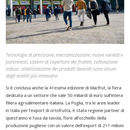
Tecnologie di precisione, meccanizzazione, nuove varietà e
portinnesti, sistemi di copertura dei frutteti, coltivazione
indoor, stabilizzazione dei prodotti lavorati sono alcuni
degli ambiti più innovativi
Si è conclusa anche la 41esima edizione di Macfrut, la fiera
dedicata a un settore che vale 50 miliardi di euro sull’intera
filiera agroalimentare italiana. La Puglia, tra le aree leader
in Italia per l’export di ortofrutta, è stata regione partner di
quest’anno e l’uva da tavola, fiore all’occhiello della
produzione pugliese con un valore dell’export di 211 milioni