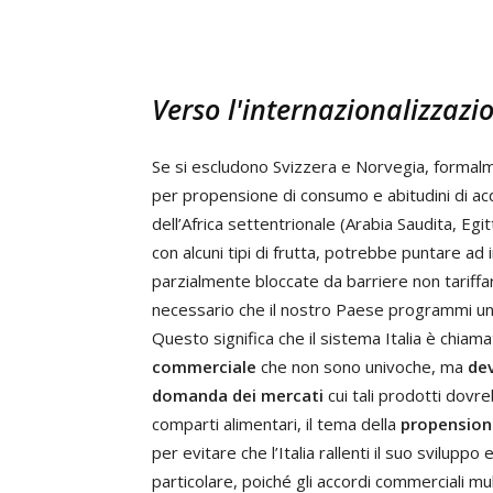
Verso l'internazionalizzazi
Se si escludono Svizzera e Norvegia, formalm
per propensione di consumo e abitudini di acqu
dell’Africa settentrionale (Arabia Saudita, Egit
con alcuni tipi di frutta, potrebbe puntare a
parzialmente bloccate da barriere non tariffa
necessario che il nostro Paese programmi un’
Questo significa che il sistema Italia è chiam
commerciale
che non sono univoche, ma
dev
domanda dei mercati
cui tali prodotti dovr
comparti alimentari, il tema della
propensione
per evitare che l’Italia rallenti il suo svilup
particolare, poiché gli accordi commerciali m