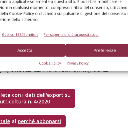
aranno applicate solamente a questo sito. È possibile modificare le
produzione.
Il calo delle nostre
ioni in qualsiasi momento, compreso il ritiro del consenso, utilizzand
esportazioni è sintomatico di un sistema
 della Cookie Policy o cliccando sul pulsante di gestione del consenso 
concorrenziale
che è oggi una competizione
feriore dello schermo.
non solo tra panieri di prodotti di più Paesi o
aree geografiche, ma tra il sistema di
Gestisci 1380 fornitori
Per saperne di più su questi scopi
commercializzazione di quei panieri da parte
degli operatori che a tali Paesi o aree
Accetta
Preferenze
geografiche appartengono. In un’ottica di
maggiore internazionalizzazione del sistema
Cookie Policy
Privacy Policy
regato l’attuale bilancia ortofrutticola, con riguardo alle
leta con i dati dell'export su
rutticoltura n. 4/2020
itale
al
perché abbonarsi