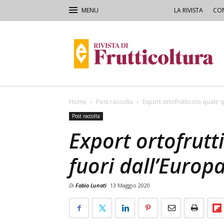
LA RIVISTA
CON
Rivista
di
Frutticoltura
e
Ortofloricoltura
Home
Post raccolta
Export ortofrutticolo quale s
Post raccolta
Export ortofrutt
fuori dall’Europ
Di
Fabio Lunati
13 Maggio 2020