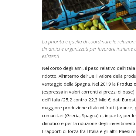
La priorità è quella di coordinare le relazioni 
dinamici e organizzati per lavorare insieme 
esistenti
Nel corso degli anni, il peso relativo dell’It
ridotto. All’interno dell’Ue il valore della pr
vantaggio della Spagna. Nel 2019 la
Produzio
(espressa in valori correnti ai prezzi di base)
dell’Italia (25,2 contro 22,3 Mld €; dati Euros
maggiore produzione di alcuni frutti (arance, 
comunitari (Grecia, Spagna) e, in parte, per 
climatico e per la riduzione degli investimenti 
I rapporti di forza fra l’Italia e gli altri Pae