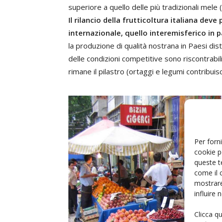
superiore a quello delle più tradizionali mele 
Il rilancio della frutticoltura italiana de
internazionale, quello interemisferico in p
la produzione di qualità nostrana in Paesi dist
delle condizioni competitive sono riscontrabil
rimane il pilastro (ortaggi e legumi contribuisc
Per forni
cookie p
queste t
come il 
mostrare
influire
Clicca q