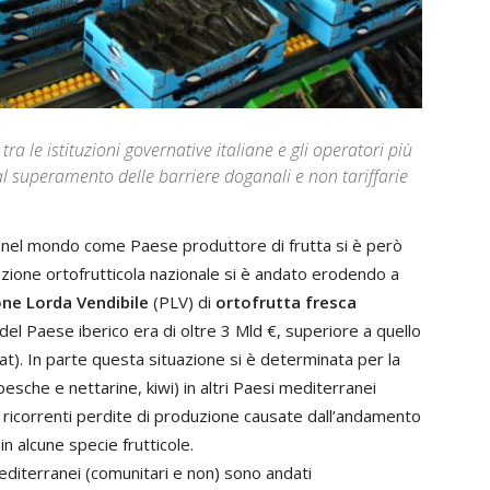
tra le istituzioni governative italiane e gli operatori più
al superamento delle barriere doganali e non tariffarie
alia nel mondo come Paese produttore di frutta si è però
oduzione ortofrutticola nazionale si è andato erodendo a
ne Lorda Vendibile
(PLV) di
ortofrutta fresca
 del Paese iberico era di oltre 3 Mld €, superiore a quello
tat). In parte questa situazione si è determinata per la
pesche e nettarine, kiwi) in altri Paesi mediterranei
le ricorrenti perdite di produzione causate dall’andamento
in alcune specie frutticole.
si mediterranei (comunitari e non) sono andati