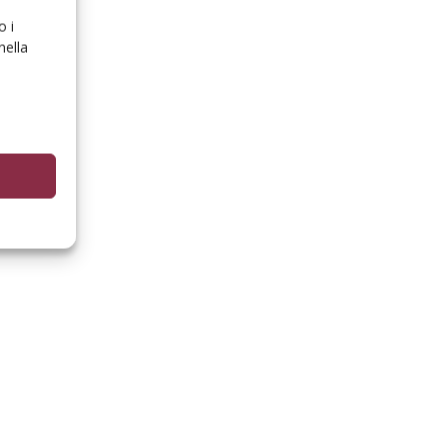
o i
nella