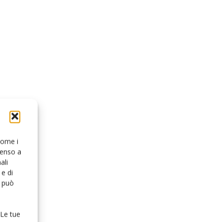
 come i
senso a
ali
e di
o può
 Le tue