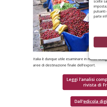
scelte s
impostaz
pulsanti
parte in
Italia è dunque utile esaminare in modo disagg
aree di destinazione finale dell’export.
Leggi l'analisi comp
rivista di F
Dall'
edicola dig