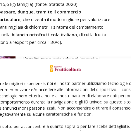
(15,6 kg/famiglia) (fonte: Statista 2020).
ve passare, dunque, tramite il commercio
articolare,
che diventa il modo migliore per valorizzare
anti migliaia di chilometri. I sintomi del cambiamento
i nella
bilancia ortofrutticola italiana
, di cui la frutta
ono all’export per circa il 30%).
L’analisi congiunturale dell’export di
frutta
, basata sul confronto tendenziale
(cioè con lo stesso periodo dell’anno
precedente) dei dati in valore riferiti al
re le migliori esperienze, noi e i nostri partner utilizziamo tecnologie
periodo gennaio-novembre sono negativi: le
er memorizzare e/o accedere alle informazioni del dispositivo. Il con
ecnologie permetterà a noi e ai nostri partner di elaborare dati person
esportazioni di agrumi (-7,1%), frutta fresca
comportamento durante la navigazione o gli ID univoci su questo sito 
(-3,6%) e secca (-1,4%) arretrano, mentre
 annunci (non) personalizzati. Non acconsentire o ritirare il consens
aumentano le corrispondenti importazioni
 negativamente su alcune caratteristiche e funzioni.
(agrumi esclusi), anche a causa di un’annata
ui sotto per acconsentire a quanto sopra o per fare scelte dettagliate.
deficitaria dal punto di vista della