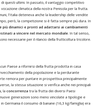
 questi ultimi. In passato, il vantaggio competitivo
vocazione climatica della nostra Penisola per la frutta.
muni, l’Italia deteneva anche la leadership delle vendite
po, però, la competizione si è fatta sempre più dura. In
ne più dinamici e pronti ad adattarsi ai cambiamenti
stinati a vincere nel mercato mondiale
. In tal senso,
no necessarie per il rilancio della frutticoltura tricolore.
cun Paese a rifornirsi della frutta prodotta in casa
o invecchiamento della popolazione e la perdurante
orte remora per puntare in prospettiva principalmente
rse, la stessa situazione si verifica anche nei principali
a, la
concorrenza
tra la frutta dei diversi Paesi
e nuove generazioni sono meno vincolate a tipologie e
8 in Germania il consumo di banane (16,3 kg/famiglia) era