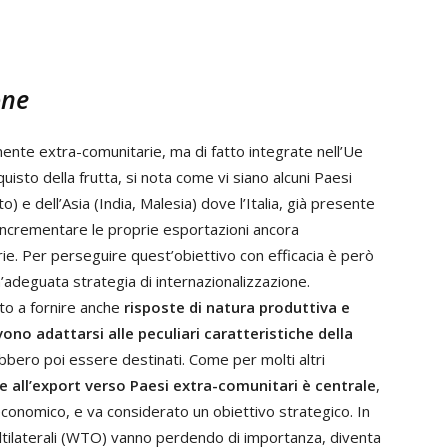
one
ente extra-comunitarie, ma di fatto integrate nell’Ue
isto della frutta, si nota come vi siano alcuni Paesi
to) e dell’Asia (India, Malesia) dove l’Italia, già presente
d incrementare le proprie esportazioni ancora
rie. Per perseguire quest’obiettivo con efficacia è però
adeguata strategia di internazionalizzazione.
ato a fornire anche
risposte di natura produttiva e
ono adattarsi alle peculiari caratteristiche della
ebbero poi essere destinati. Come per molti altri
 all’export verso Paesi extra-comunitari è centrale
,
po economico, e va considerato un obiettivo strategico. In
ultilaterali (WTO) vanno perdendo di importanza, diventa