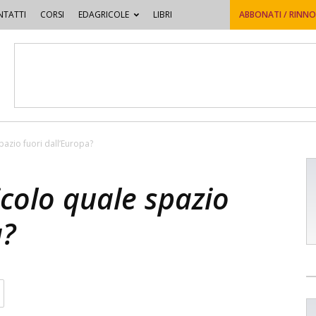
TATTI
CORSI
EDAGRICOLE
LIBRI
ABBONATI / RINN
pazio fuori dall’Europa?
icolo quale spazio
a?