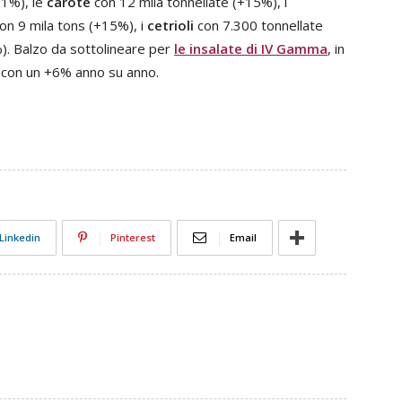
+1%), le
carote
con 12 mila tonnellate (+15%), i
on 9 mila tons (+15%), i
cetrioli
con 7.300 tonnellate
). Balzo da sottolineare per
le insalate di IV Gamma
, in
, con un +6% anno su anno.
Linkedin
Pinterest
Email