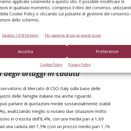
aranno applicate solamente a questo sito. È possibile modificare le
l buon andamento dei consumi nei mesi di lockdown. Se
ioni in qualsiasi momento, compreso il ritiro del consenso, utilizzand
rend restasse anche a settembre - i dati sono in corso di
 della Cookie Policy o cliccando sul pulsante di gestione del consenso 
one - lo stesso degli ultimi tre mesi, tale bilancio
feriore dello schermo.
ebbe negativo. In particolare, nel confronto gennaio-
020 sul 2019, la frutta segna già una contrazione
Gestisci 1378 fornitori
Per saperne di più su questi scopi
con un totale di un milione 837.800 tonnellate acquistate.
gli ortaggi, che con un +4% salvano, per il periodo in
Accetta
Preferenze
a categoria».
Cookie Policy
Privacy Policy
i degli ortaggi in caduta
servatorio di Mercato di CSO Italy sulla base delle
quisto delle famiglie italiane ma anche riguardo
 può parlare di quotazioni medie sostanzialmente stabili
+1%), analizzando meglio si notano due situazioni molto
zzi sono in crescita dell’8,4%, con una media pari a 1,69
o ad una caduta del 7,5% (con un prezzo medio pari 1,76