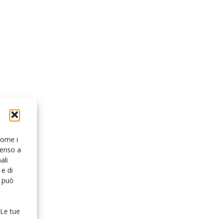
 come i
senso a
ali
e di
o può
 Le tue