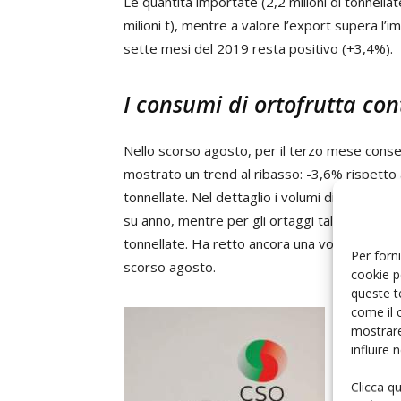
Le quantità importate (2,2 milioni di tonnella
milioni t), mentre a valore l’export supera l’im
sette mesi del 2019 resta positivo (+3,4%).
I consumi di ortofrutta co
Nello scorso agosto, per il terzo mese consecut
mostrato un trend al ribasso: -3,6% rispetto 
tonnellate. Nel dettaglio i volumi di frutta ac
su anno, mentre per gli ortaggi tale contrazi
tonnellate. Ha retto ancora una volta il biologi
Per forni
scorso agosto.
cookie p
queste t
come il 
«Facendo 
mostrare
direttore
influire
- il tota
saldo ne
Clicca q