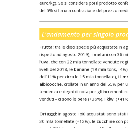
euro/kg). Se si considera poi il prodotto conf
del 5% si ha una contrazione del prezzo med
L'andamento per singolo pro
Frutta:
tra le dieci specie più acquistate in a
rispetto ad agosto 2019), i
meloni
con 36 mil
l’
uva
, che con 22 mila tonnellate vendute regi
livelli del 2018, le
banane
(19 mila tons, -4%)
dell’11% per circa le 15 mila tonnellate), i
lim
albicocche,
crollate in un anno del 55% per un
tendenza e degni di nota per gli incrementi re
venduti - ci sono le
pere
(+36%), i
kiwi
(+41%
Ortaggi:
in agosto i più acquistati sono stati 
30 mila tonnellate (+12%), le
zucchine
con po