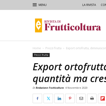
LA RIVISTA
CON
Rivista
di
Frutticoltura
e
Ortofloricoltura
Home
Prezzi frutta
Export ortofrutta, diminuisco
Prezzi frutta
Export ortofrutt
quantità ma cres
Di
Redazione Frutticoltura
4 Novembre 2020