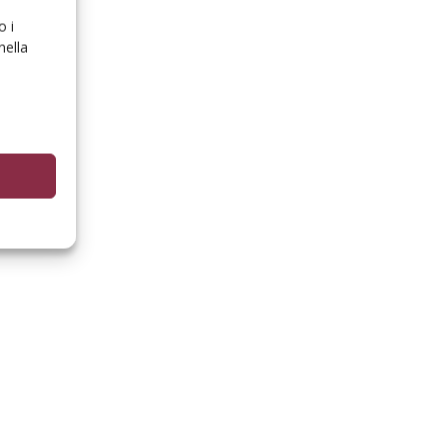
o i
nella