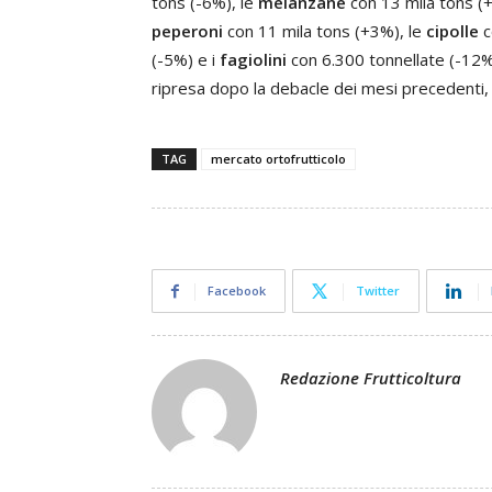
tons (-6%), le
melanzane
con 13 mila tons (
peperoni
con 11 mila tons (+3%), le
cipolle
c
(-5%) e i
fagiolini
con 6.300 tonnellate (-12%
ripresa dopo la debacle dei mesi precedenti
TAG
mercato ortofrutticolo
Facebook
Twitter
Redazione Frutticoltura