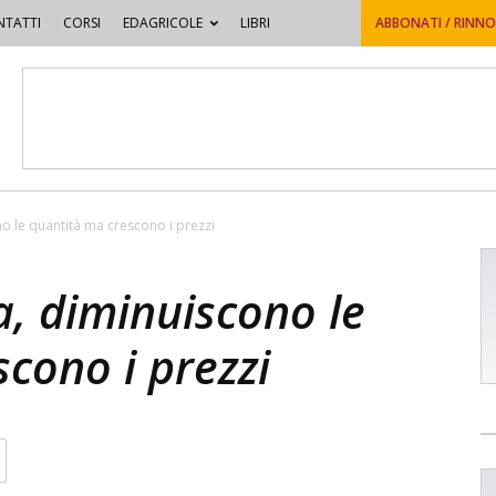
TATTI
CORSI
EDAGRICOLE
LIBRI
ABBONATI / RINN
no le quantità ma crescono i prezzi
a, diminuiscono le
cono i prezzi