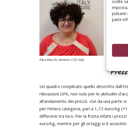
scelte s
grazie a
impostaz
però il t
pulsanti
elaborazi
parte in
diventer
agosto 2
dell’1%, 
Reggono 
esame, l
Elisa Macchi, direttore CSO Italy
Prezz
Un quadro complicato quello descritto dall’Os
rilevazioni GFK, non solo per le abitudini d’ac
all’andamento dei prezzi. «Se da una parte si
per l’intera categoria, pari a 1,72 euro/kg (
differenti tra loro. Per la frutta infatti i pre
euro/kg, mentre per gli ortaggi si è assistit