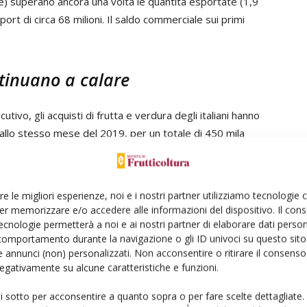
te) superano ancora una volta le quantità esportate (1,9
port di circa 68 milioni. Il saldo commerciale sui primi
ntinuano a calare
ivo, gli acquisti di frutta e verdura degli italiani hanno
allo stesso mese del 2019, per un totale di 450 mila
quistati sono stati pari a 262 mila tonnellate, -5,6% anno
one si è fermata a -0,7% per un totale di 187 mila
co, con quantitativi pressoché in linea con quelli dello
re le migliori esperienze, noi e i nostri partner utilizziamo tecnologie
er memorizzare e/o accedere alle informazioni del dispositivo. Il con
ecnologie permetterà a noi e ai nostri partner di elaborare dati person
comportamento durante la navigazione o gli ID univoci su questo sito 
un’analisi dei primi 8 mesi dell’anno - commenta il
 annunci (non) personalizzati. Non acconsentire o ritirare il consens
 dell’Osservatorio di Mercato di Cso Italy,
Elisa Macchi
 negativamente su alcune caratteristiche e funzioni.
le supera i 4 milioni di tonnellate di ortofrutta acquistata. Il
l confronto con lo scorso anno è ancora positivo (+1%)
ui sotto per acconsentire a quanto sopra o per fare scelte dettagliate.