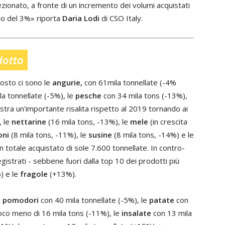
ezionato, a fronte di un incremento dei volumi acquistati
io del 3%» riporta
Daria Lodi
di CSO Italy.
dotto
gosto ci sono le
angurie,
con 61mila tonnellate (-4%
a tonnellate (-5%), le
pesche
con 34 mila tons (-13%),
stra un’importante risalita rispetto al 2019 tornando ai
, le
nettarine
(16 mila tons, -13%), le
mele
(in crescita
oni
(8 mila tons, -11%), le
susine
(8 mila tons, -14%) e le
 totale acquistato di sole 7.600 tonnellate. In contro-
gistrati - sebbene fuori dalla top 10 dei prodotti più
) e le
fragole
(+13%).
i
pomodori
con 40 mila tonnellate (-5%), le
patate
con
co meno di 16 mila tons (-11%), le
insalate
con 13 mila