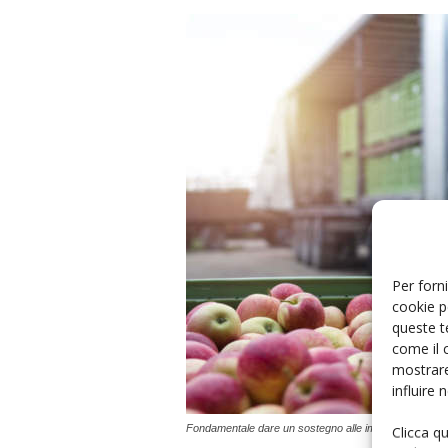
Per forni
cookie p
queste t
come il 
mostrare
influire
Fondamentale dare un sostegno alle imprese per allarg
Clicca q