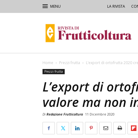
LA RIVISTA
CON
Rivista
di
Frutticoltura
e
Ortofloricoltura
Home
Prezzi frutta
L’export di ortofrutta 2020 cr
Prezzi frutta
L’export di orto
valore ma non i
Di
Redazione Frutticoltura
11 Dicembre 2020