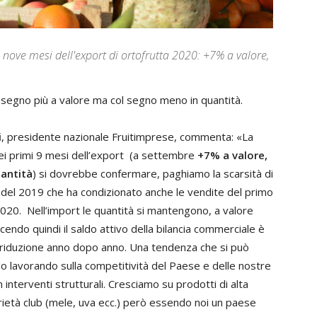
nove mesi dell'export di ortofrutta 2020: +7% a valore,
l segno più a valore ma col segno meno in quantità.
i
, presidente nazionale Fruitimprese, commenta: «La
i primi 9 mesi dell’export (a settembre
+7% a valore,
uantità
) si dovrebbe confermare, paghiamo la scarsità di
del 2019 che ha condizionato anche le vendite del primo
20. Nell’import le quantità si mantengono, a valore
endo quindi il saldo attivo della bilancia commerciale è
 riduzione anno dopo anno. Una tendenza che si può
lo lavorando sulla competitività del Paese e delle nostre
interventi strutturali. Cresciamo su prodotti di alta
arietà club (mele, uva ecc.) però essendo noi un paese