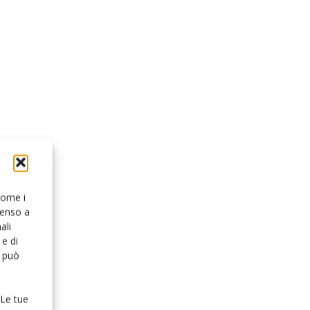
 come i
senso a
ali
e di
o può
 Le tue