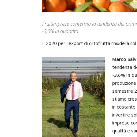
Fruitimprese conferma la tendenza dei primi 
-3,6% in quantità
Il 2020 per l’export di ortofrutta chiuderà co
Marco Salv
tendenza de
-3,6% in q
produzione 
semestre 20
stiamo cresc
in costante
invertire so
imprese con 
qualità e v