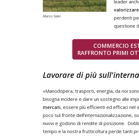
leader anch
valorizzar
Marco Salvi
perdenti per
questione di
COMMERCIO EST
RAFFRONTO PRIMI OTT
Lavorare di più sull'intern
«Manodopera, trasporti, energia, da noi sono p
bisogna incidere e dare un sostegno alle impr
mercati
, essere più efficienti ed efficaci ne
poco sul fronte dell’internazionalizzazione, si
nuovi e godono di rendite di posizione. Dobb
tempo e la nostra frutticoltura perde tanti pr