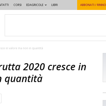
TATTI
CORSI
EDAGRICOLE
LIBRI
ABBONATI / RINN
esce in valore ma non in quantità
frutta 2020 cresce in
n quantità