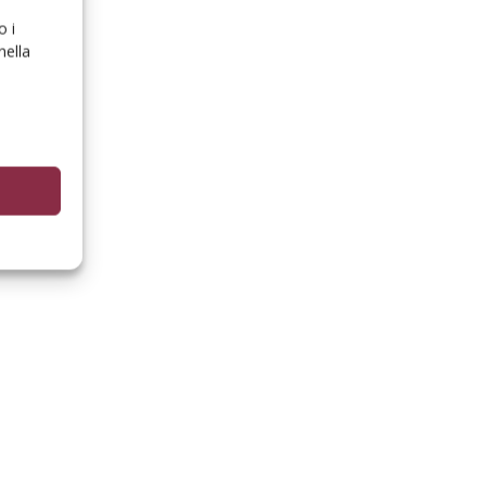
o i
nella