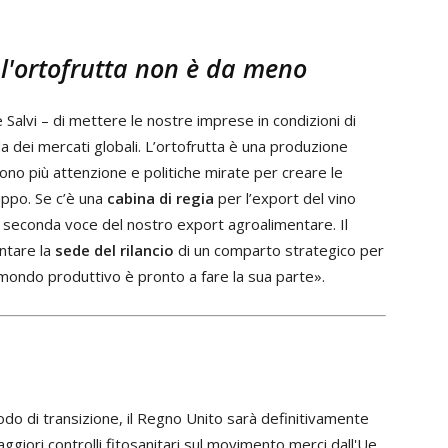
, l'ortofrutta non è da meno
 Salvi – di mettere le nostre imprese in condizioni di
a dei mercati globali. L’ortofrutta è una produzione
rvono più attenzione e politiche mirate per creare le
luppo. Se c’è una
cabina di regia
per l’export del vino
, seconda voce del nostro export agroalimentare. Il
ntare la
sede del rilancio
di un comparto strategico per
 mondo produttivo è pronto a fare la sua parte».
riodo di transizione, il Regno Unito sarà definitivamente
aggiori controlli fitosanitari sul movimento merci dall'Ue,