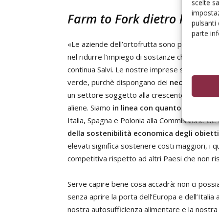
scelte s
impostaz
Farm to Fork dietro l'angol
pulsanti
parte in
«Le aziende dell’ortofrutta sono pronte a racco
nel ridurre l’impiego di sostanze chimiche pri
continua Salvi. Le nostre imprese sono dispon
verde, purchè dispongano dei
necessari str
un settore soggetto alla crescente instabilità c
aliene. Siamo
in linea con quanto chiesto da
Italia, Spagna e Polonia alla Commissione Ue
della sostenibilità economica degli obietti
elevati significa sostenere costi maggiori, 
competitiva rispetto ad altri Paesi che non r
Serve capire bene cosa accadrà: non ci poss
senza aprire la porta dell’Europa e dell’Itali
nostra autosufficienza alimentare e la nostra