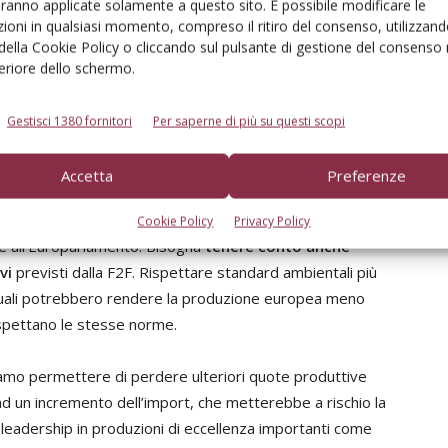
aranno applicate solamente a questo sito. È possibile modificare le
ioni in qualsiasi momento, compreso il ritiro del consenso, utilizzand
o
 della Cookie Policy o cliccando sul pulsante di gestione del consenso 
feriore dello schermo.
gliere la sfida, già da diversi anni sono in prima linea
vilegiando metodi alternativi come la lotta integrata -
Gestisci 1380 fornitori
Per saperne di più su questi scopi
ibili ad essere protagoniste di questa rivoluzione
umenti di protezione delle colture
, indispensabili per
Accetta
Preferenze
limatica, a ricorrenti fitopatie e invasioni di specie
lle centrali cooperative
di Belgio, Francia, Germania,
Cookie Policy
Privacy Policy
 e all’Europarlamento. Bisogna
tenere conto anche
vi
previsti dalla F2F. Rispettare standard ambientali più
i quali potrebbero rendere la produzione europea meno
ispettano le stesse norme.
iamo permettere di perdere ulteriori quote produttive
a ad un incremento dell’import, che metterebbe a rischio la
 leadership in produzioni di eccellenza importanti come