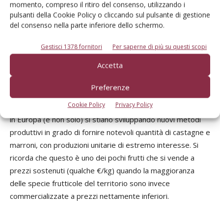
dall’aumento dei consumi grazie alle caratteristiche
momento, compreso il ritiro del consenso, utilizzando i
pulsanti della Cookie Policy o cliccando sul pulsante di gestione
nutritive del frutto, privo di glutine, rappresentando
del consenso nella parte inferiore dello schermo.
dunque una valida alternativa per gli intolleranti al glutine.
Un secondo elemento di forza è la propensione del nostro
Gestisci 1378 fornitori
Per saperne di più su questi scopi
Paese alla trasformazione industriale di questo prodotto.
Accetta
Farina, confetture, creme e marron glacé, i principali
trasformati. La mancanza di produzione nazionale costringe
Preferenze
l’Italia ad importare notevoli quantitativi di prodotto da
Cookie Policy
Privacy Policy
Paesi della Ue ed extra-Ue. Dai dati esposti si evince come
in Europa (e non solo) si stiano sviluppando nuovi metodi
produttivi in grado di fornire notevoli quantità di castagne e
marroni, con produzioni unitarie di estremo interesse. Si
ricorda che questo è uno dei pochi frutti che si vende a
prezzi sostenuti (qualche €/kg) quando la maggioranza
delle specie frutticole del territorio sono invece
commercializzate a prezzi nettamente inferiori.