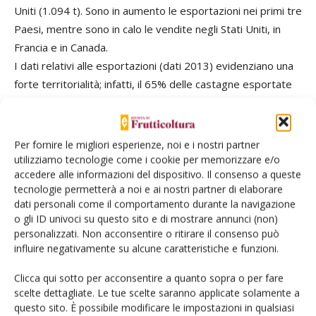
Uniti (1.094 t). Sono in aumento le esportazioni nei primi tre
Paesi, mentre sono in calo le vendite negli Stati Uniti, in
Francia e in Canada.
I dati relativi alle esportazioni (dati 2013) evidenziano una
forte territorialità; infatti, il 65% delle castagne esportate
proviene dalla Campania, il 12% dal Piemonte, mentre la
rimanente quota è esportata dalle altre regioni italiane.
L’Italia ha importato nel 2015 quasi 32.000 t di prodotto,
Per fornire le migliori esperienze, noi e i nostri partner
per un valore di circa 60 Ml €, contro gli oltre 95 del 2014
utilizziamo tecnologie come i cookie per memorizzare e/o
accedere alle informazioni del dispositivo. Il consenso a queste
quando ne furono importate quasi 40.000 t. Il principale
tecnologie permetterà a noi e ai nostri partner di elaborare
Paese fornitore dell’Italia è la Spagna, con il 37%, seguito
dati personali come il comportamento durante la navigazione
dal Portogallo con il 22%, l’Albania con il 10% e la Grecia con
o gli ID univoci su questo sito e di mostrare annunci (non)
il 9%. Altri nuovi Paesi fornitori sono il Cile con il 3%
personalizzati. Non acconsentire o ritirare il consenso può
influire negativamente su alcune caratteristiche e funzioni.
(produzione in contro stagione), la Macedonia e la Bulgaria
con il 2% ciascuno.
Clicca qui sotto per acconsentire a quanto sopra o per fare
scelte dettagliate. Le tue scelte saranno applicate solamente a
La castanicoltura da frutto può trovare nuovi impulsi
questo sito. È possibile modificare le impostazioni in qualsiasi