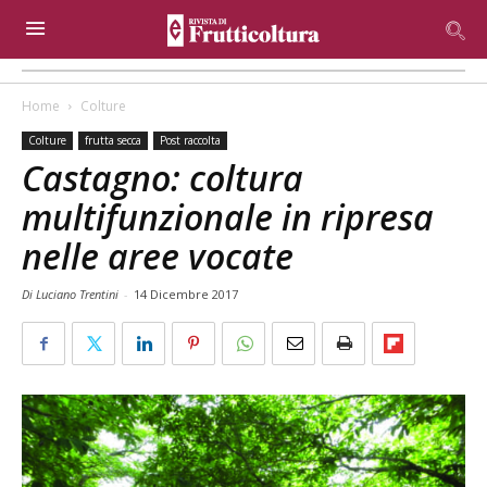
Home
Colture
Colture
frutta secca
Post raccolta
Castagno: coltura
multifunzionale in ripresa
nelle aree vocate
Di Luciano Trentini
-
14 Dicembre 2017