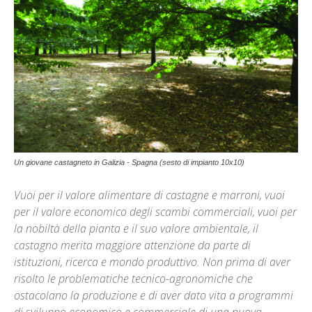
Un giovane castagneto in Galizia - Spagna (sesto di impianto 10x10)
Vuoi per il valore alimentare di castagne e marroni, vuoi
per il valore economico degli scambi commerciali, vuoi per
la nobiltà della pianta e il suo valore ambientale, il
castagno merita maggiore attenzione da parte di
istituzioni, ricerca e mondo produttivo. Non prima di aver
risolto le problematiche tecnico-agronomiche che
ostacolano la produzione e di aver dato vita a programmi