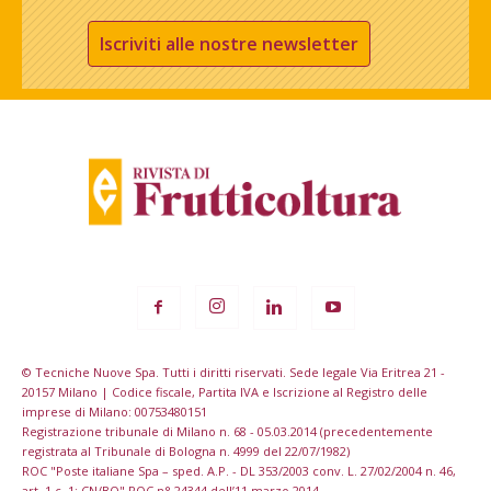
Iscriviti alle nostre newsletter
© Tecniche Nuove Spa. Tutti i diritti riservati. Sede legale Via Eritrea 21 -
20157 Milano | Codice fiscale, Partita IVA e Iscrizione al Registro delle
imprese di Milano: 00753480151
Registrazione tribunale di Milano n. 68 - 05.03.2014 (precedentemente
registrata al Tribunale di Bologna n. 4999 del 22/07/1982)
ROC "Poste italiane Spa – sped. A.P. - DL 353/2003 conv. L. 27/02/2004 n. 46,
art. 1 c. 1: CN/BO" ROC n° 24344 dell’11 marzo 2014