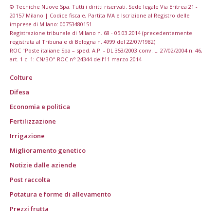
© Tecniche Nuove Spa. Tutti i diritti riservati. Sede legale Via Eritrea 21 -
20157 Milano | Codice fiscale, Partita IVA e Iscrizione al Registro delle
imprese di Milano: 00753480151
Registrazione tribunale di Milano n. 68 - 05.03.2014 (precedentemente
registrata al Tribunale di Bologna n. 4999 del 22/07/1982)
ROC "Poste italiane Spa – sped. A.P. - DL 353/2003 conv. L. 27/02/2004 n. 46,
art. 1 c. 1: CN/BO" ROC n° 24344 dell’11 marzo 2014
Colture
Difesa
Economia e politica
Fertilizzazione
Irrigazione
Miglioramento genetico
Notizie dalle aziende
Post raccolta
Potatura e forme di allevamento
Prezzi frutta