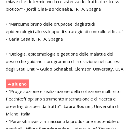
chiave che determinano la resistenza dei frutti allo stress
biotico?"
-
Jordi Giné-Bordonaba
,
IRTA, Spagna
• "Marciume bruno delle drupacee: dagli studi
epidemiologici allo sviluppo di strategie di controllo efficaci"
-
Carla Casals,
IRTA, Spagna
• "Biologia, epidemiologia e gestione delle malattie del
pesco che guidano il programma di irrorazione nel sud-est
degli Stati Uniti"
- Guido Schnabel,
Clemson University, USA
4 giugno
• "Progettazione e realizzazione della collezione multi-sito
PeachRefPop: uno strumento internazionale di ricerca e
breeding di alberi da frutto"
-
Laura Rossini,
Università di
Milano, Italia
• "Parassiti invasivi minacciano la produzione sostenibile di
pesche"
- Nikos Papadopoulos,
University
of Thessaly,