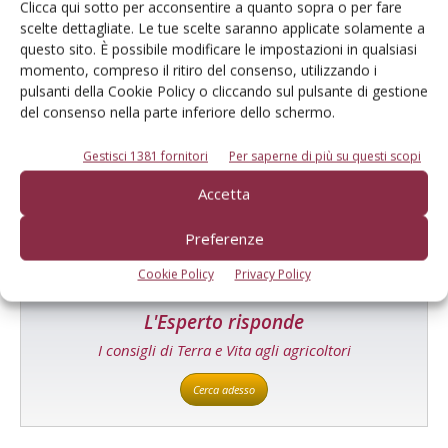
Clicca qui sotto per acconsentire a quanto sopra o per fare
scelte dettagliate. Le tue scelte saranno applicate solamente a
questo sito. È possibile modificare le impostazioni in qualsiasi
momento, compreso il ritiro del consenso, utilizzando i
pulsanti della Cookie Policy o cliccando sul pulsante di gestione
Catalogo Aziende e Prodotti
del consenso nella parte inferiore dello schermo.
Un modo semplice per cercare un'azienda o un
Gestisci 1381 fornitori
Per saperne di più su questi scopi
prodotto!
Accetta
Cerca adesso
Preferenze
Cookie Policy
Privacy Policy
L'Esperto risponde
I consigli di Terra e Vita agli agricoltori
Cerca adesso