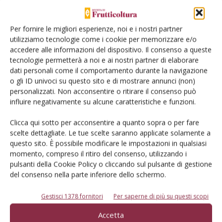
accessioni reagiscono in diversa maniera all’infezione da
parte del virus.
Per fornire le migliori esperienze, noi e i nostri partner
utilizziamo tecnologie come i cookie per memorizzare e/o
Cultivar tolleranti necessarie
accedere alle informazioni del dispositivo. Il consenso a queste
tecnologie permetterà a noi e ai nostri partner di elaborare
dati personali come il comportamento durante la navigazione
Tutte le piante in prova si sono infettate in seguito
o gli ID univoci su questo sito e di mostrare annunci (non)
all’inoculo con tempistiche e manifestazioni diverse nei vari
personalizzati. Non acconsentire o ritirare il consenso può
anni della prova. Questo aspetto sottolinea l’importanza di
influire negativamente su alcune caratteristiche e funzioni.
osservare per più anni le cv e le accessioni più interessanti.
Clicca qui sotto per acconsentire a quanto sopra o per fare
Si può infatti affermare che per il momento non è presente
scelte dettagliate. Le tue scelte saranno applicate solamente a
nessun carattere di immunità o di totale resistenza
questo sito. È possibile modificare le impostazioni in qualsiasi
genetica a Sharka nel germoplasma in commercio. I risultati
momento, compreso il ritiro del consenso, utilizzando i
pulsanti della Cookie Policy o cliccando sul pulsante di gestione
ottenuti, comunque, dimostrano come una parziale
del consenso nella parte inferiore dello schermo.
resistenza sia probabilmente presente in diverse varietà e
selezioni di albicocco mentre per il pesco è stata
Gestisci 1378 fornitori
Per saperne di più su questi scopi
evidenziata solo una blanda tolleranza. Infatti, tutte le
Accetta
varietà e selezioni valutate si infettano con PPV e risultano