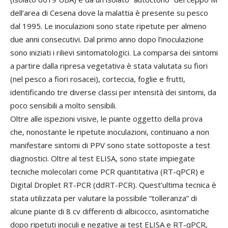
dell’area di Cesena dove la malattia è presente su pesco
dal 1995. Le inoculazioni sono state ripetute per almeno
due anni consecutivi. Dal primo anno dopo l’inoculazione
sono iniziati i rilievi sintomatologici. La comparsa dei sintomi
a partire dalla ripresa vegetativa è stata valutata su fiori
(nel pesco a fiori rosacei), corteccia, foglie e frutti,
identificando tre diverse classi per intensità dei sintomi, da
poco sensibili a molto sensibili.
Oltre alle ispezioni visive, le piante oggetto della prova
che, nonostante le ripetute inoculazioni, continuano a non
manifestare sintomi di PPV sono state sottoposte a test
diagnostici. Oltre al test ELISA, sono state impiegate
tecniche molecolari come PCR quantitativa (RT-qPCR) e
Digital Droplet RT-PCR (ddRT-PCR). Quest’ultima tecnica è
stata utilizzata per valutare la possibile “tolleranza” di
alcune piante di 8 cv differenti di albicocco, asintomatiche
dopo ripetuti inoculi e negative ai test ELISA e RT-qPCR,