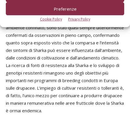
più o meno sintomatiche; solo alcune, pur mostrando pochi
Preferenze
sintomi sulle foglie, non manifestano sintomi sui frutti, ad
Cookie Policy
Privacy Policy
esempio la cv UFO 3. Questi risultati, ottenuti in un
ambiente confinato, sono stati quasi sempre ulteriormente
confermati da osservazioni in pieno campo, confermando
quanto sopra esposto visto che la comparsa e l’intensità
dei sintomi di Sharka può essere influenzata dall’ambiente,
dalle condizioni di coltivazione e dall’andamento climatico.
La ricerca di fonti di resistenza alla Sharka e lo sviluppo di
genotipi resistenti rimangono uno degli obiettivi più
importanti nei programmi di breeding condotti in Europa
sulle drupacee. L’impiego di cultivar resistenti o tolleranti è,
di fatto, l’unico mezzo per continuare a produrre drupacee
in maniera remunerativa nelle aree frutticole dove la Sharka
è ormai endemica.