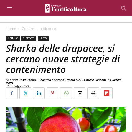
Home
Colture
albicocco
Colture
albicocco
Difesa
Sharka delle drupacee, si
cercano nuove strategie di
contenimento
Di
Anna Rosa Babini
,
Federica Fontana
,
Paolo Fini
,
Chiara Lanzoni
e
Claudio
Ratti
20 Luglio 2020