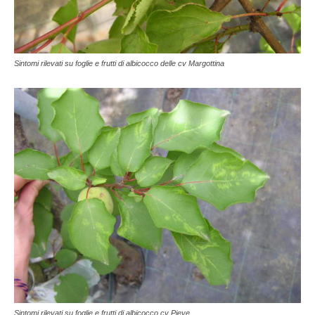
Sintomi rilevati su foglie e frutti di albicocco delle cv Margottina
Sintomi rilevati su foglie e frutti di albicocco cv Pieve