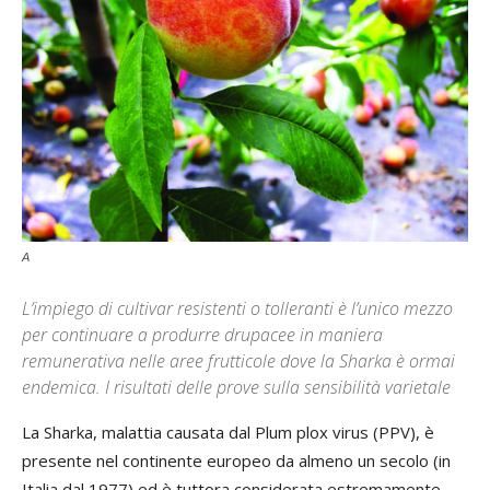
A
L’impiego di cultivar resistenti o tolleranti è l’unico mezzo
per continuare a produrre drupacee in maniera
remunerativa nelle aree frutticole dove la Sharka è ormai
endemica. I risultati delle prove sulla sensibilità varietale
La Sharka, malattia causata dal Plum plox virus (PPV), è
presente nel continente europeo da almeno un secolo (in
Italia dal 1977) ed è tuttora considerata estremamente