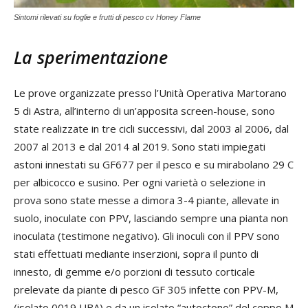
Sintomi rilevati su foglie e frutti di pesco cv Honey Flame
La sperimentazione
Le prove organizzate presso l’Unità Operativa Martorano
5 di Astra, all’interno di un’apposita screen-house, sono
state realizzate in tre cicli successivi, dal 2003 al 2006, dal
2007 al 2013 e dal 2014 al 2019. Sono stati impiegati
astoni innestati su GF677 per il pesco e su mirabolano 29 C
per albicocco e susino. Per ogni varietà o selezione in
prova sono state messe a dimora 3-4 piante, allevate in
suolo, inoculate con PPV, lasciando sempre una pianta non
inoculata (testimone negativo). Gli inoculi con il PPV sono
stati effettuati mediante inserzioni, sopra il punto di
innesto, di gemme e/o porzioni di tessuto corticale
prelevate da piante di pesco GF 305 infette con PPV-M,
(isolato 0019 UBA) e da un isolato “autoctono” del ceppo M