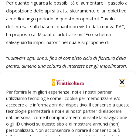
Per quanto riguarda la possibilità di aumentare il pascolo a
disposizione delle api si tratta sicuramente di un obiettivo
a medio/lungo periodo. A questo proposito il Tavolo
dell'Intesa, sulla base di quanto previsto dalla nuova PAC,
ha proposto al Mipaaf di adottare un "Eco-schema
salvaguardia impollinatori" nel quale si propone di
"
Coltivare ogni anno, fino al completo ciclo di fioritura della
pianta, almeno una coltura di interesse per gli impollinatori,
nettarifera e/o pollinifera, scelta fra quelle
individuate in un
apposito elenco, per almeno il 10% della SAU
", inoltre si
propone di "
Inserire
infrastrutture ecologiche
in
almeno il 7%
Per fornire le migliori esperienze, noi e i nostri partner
della SAU: siepi, stagni, aiuole, strisce di fiori con essenze
utilizziamo tecnologie come i cookie per memorizzare e/o
accedere alle informazioni del dispositivo. Il consenso a queste
nettarifere e pollinifere (individuate in un apposito elenco
".
tecnologie permetterà a noi e ai nostri partner di elaborare
dati personali come il comportamento durante la navigazione
La proposta di eco-schema non si limita all'obiettivo di
o gli ID univoci su questo sito e di mostrare annunci (non)
aumentare il pascolo a disposizione delle api, ma propone
personalizzati. Non acconsentire o ritirare il consenso può