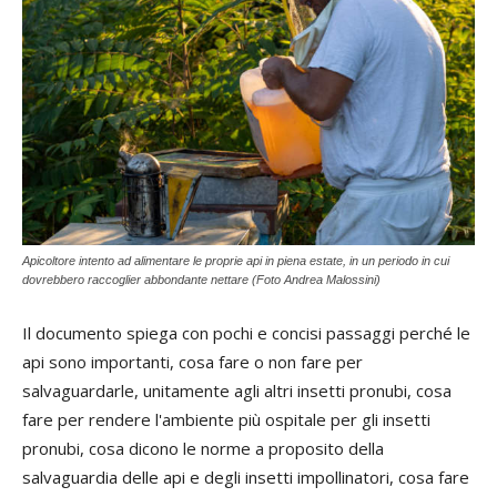
Apicoltore intento ad alimentare le proprie api in piena estate, in un periodo in cui
dovrebbero raccoglier abbondante nettare (Foto Andrea Malossini)
Il documento spiega con pochi e concisi passaggi perché le
api sono importanti, cosa fare o non fare per
salvaguardarle, unitamente agli altri insetti pronubi, cosa
fare per rendere l'ambiente più ospitale per gli insetti
pronubi, cosa dicono le norme a proposito della
salvaguardia delle api e degli insetti impollinatori, cosa fare