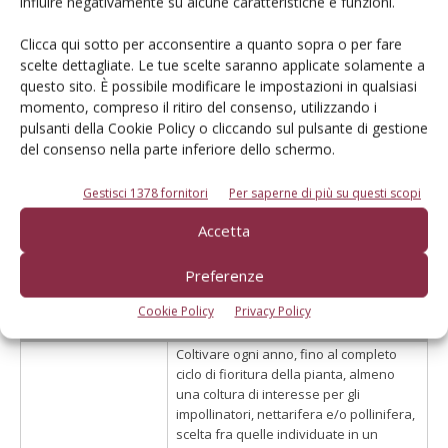
influire negativamente su alcune caratteristiche e funzioni.
anche di premiare quegli agricoltori che si rendono
disponibili ad ospitare alveari nella propria azienda, ad
Clicca qui sotto per acconsentire a quanto sopra o per fare
effettuare i trattamenti fitosanitari con insetticidi e acaricidi
scelte dettagliate. Le tue scelte saranno applicate solamente a
dopo il tramonto e, su colture in fioritura, adottare tale
questo sito. È possibile modificare le impostazioni in qualsiasi
modalità per tutte le tipologie di trattamenti fitosanitari,
momento, compreso il ritiro del consenso, utilizzando i
pulsanti della Cookie Policy o cliccando sul pulsante di gestione
registrare sul quaderno di campagna entro 7 giorni i
del consenso nella parte inferiore dello schermo.
trattamenti effettuati e il relativo orario di inizio, non
applicare fitofarmaci molto persistenti (DT >15 giorni)
Gestisci 1378 fornitori
Per saperne di più su questi scopi
individuati in un apposito elenco (vedi eco-schema
Accetta
riportato in figura).
Preferenze
Eco-schema salvaguardia impollinatori proposto al Mipaaf dal
Tavolo tecnico dell'Intesa Apicoltura/Agricoltura, sulla base di
Cookie Policy
Privacy Policy
quanto previsto dalla nuova Pac
Coltivare ogni anno, fino al completo
ciclo di fioritura della pianta, almeno
una coltura di interesse per gli
impollinatori, nettarifera e/o pollinifera,
scelta fra quelle individuate in un