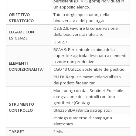
persistenti (DT >15 giorni) individuati in
un apposito elenco.
OBIETTIVO
Tutela degli impollinatori, della
STRATEGICO
biodiversità e del paesaggio
OS.6 2.8: Favorire la conservazione
LEGAME CON
della biodiversità naturale;
ESIGENZE
OS6 2.7
BCAA 9: Percentuale minima della
superficie agricola destinata a elementi
o zone non produttive
ELEMENTI
CONDIZIONALITA’
CGO 13 Utilizzo sostenibile dei pesticidi.
RM Fit. Requisiti minimi relativi all'uso
dei prodotti fitosanitari.
Monitoring con dati Sentinel. Possibile
integrazione dei controlli con foto
georiferite (Geotag).
STRUMENTO
CONTROLLO
Utilizzo BDA (Banca dati apistici).
Impiego quaderno di campagna
elettronico.
TARGET
2 Mha