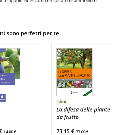
con trappole innescate con solfato di ammonio o
uti sono perfetti per te
Libro
La difesa delle piante
da frutto
€
73.15
€
14.00
€
77.00
€