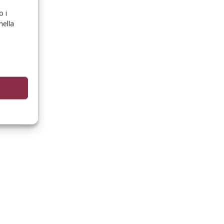
o i
nella