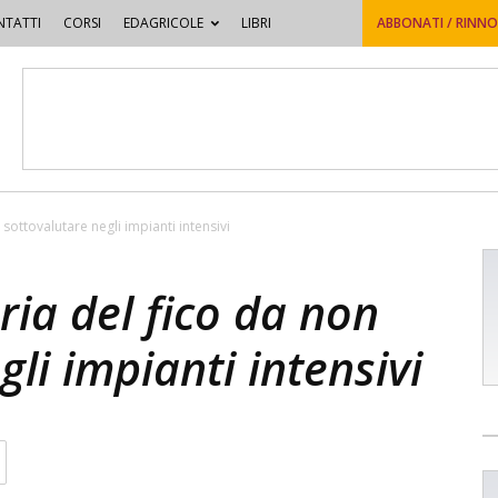
TATTI
CORSI
EDAGRICOLE
LIBRI
ABBONATI / RINN
 sottovalutare negli impianti intensivi
ria del fico da non
li impianti intensivi