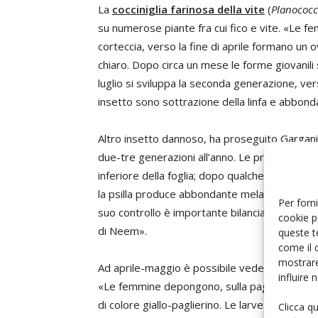
La
cocciniglia farinosa della vite
(
Planococc
su numerose piante fra cui fico e vite. «Le f
corteccia, verso la fine di aprile formano un 
chiaro. Dopo circa un mese le forme giovanili
luglio si sviluppa la seconda generazione, ver
insetto sono sottrazione della linfa e abbon
Altro insetto dannoso, ha proseguito Gargani
due-tre generazioni all’anno. Le prime neanidi
inferiore della foglia; dopo qualche settimana g
la psilla produce abbondante melata che, ricop
Per forni
suo controllo è importante bilanciare le conci
cookie p
di Neem».
queste t
come il 
mostrare
Ad aprile-maggio è possibile veder comparire g
influire
«Le femmine depongono, sulla pagina superior
di colore giallo-paglierino. Le larve giovani, g
Clicca q