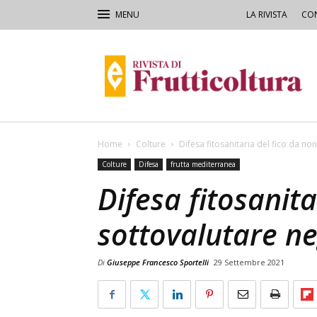
LA RIVISTA
CON
Rivista
di
Frutticoltura
e
Ortofloricoltura
Home
Colture
Difesa fitosanitaria del fico da non
Colture
Difesa
frutta mediterranea
Difesa fitosanita
sottovalutare neg
Di
Giuseppe Francesco Sportelli
29 Settembre 2021