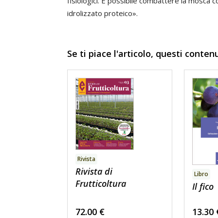
fisiologici. È possibile combattere la mosca 
idrolizzato proteico».
Se ti piace l'articolo, questi conten
Rivista
Rivista di
Libro
Frutticoltura
Il fico
72.00
€
13.30