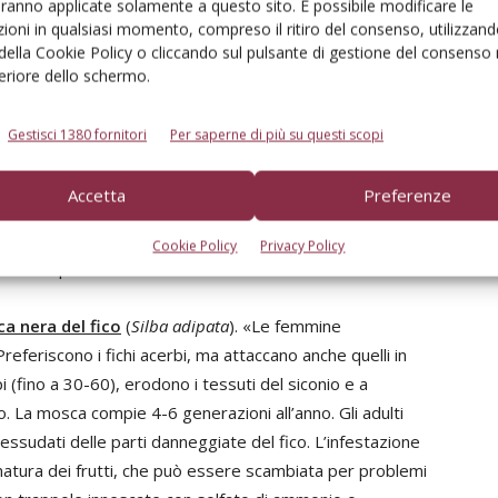
aranno applicate solamente a questo sito. È possibile modificare le
le lobature, rodendo il parenchima ma rispettando
ioni in qualsiasi momento, compreso il ritiro del consenso, utilizzand
el lembo fogliare disseccano e la foglia assume un
 della Cookie Policy o cliccando sul pulsante di gestione del consenso 
 larve mature ripiegano una porzione del lembo fogliare
feriore dello schermo.
o sericeo, fusiforme, entro il quale incrisalidano. Dopo
a prima generazione annuale, la cui attività prosegue fino
Gestisci 1380 fornitori
Per saperne di più su questi scopi
gono le uova, dalle quali ha inizio la seconda
fino all’autunno; queste possono attaccare anche i siconi
Accetta
Preferenze
e larve limitando le pullulazioni del fitofago. Si
e foglie infestate, mentre sono sconsigliati i
Cookie Policy
Privacy Policy
 della specie».
a nera del fico
(
Silba adipata
). «Le femmine
referiscono i fichi acerbi, ma attaccano anche quelli in
i (fino a 30-60), erodono i tessuti del siconio e a
. La mosca compie 4-6 generazioni all’anno. Gli adulti
li essudati delle parti danneggiate del fico. L’infestazione
ematura dei frutti, che può essere scambiata per problemi