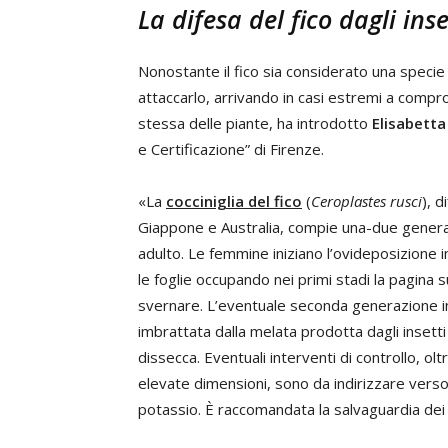
La difesa del fico dagli in
Nonostante il fico sia considerato una specie 
attaccarlo, arrivando in casi estremi a comp
stessa delle piante, ha introdotto
Elisabetta
e Certificazione” di Firenze.
«La
cocciniglia del fico
(
Ceroplastes rusci
), 
Giappone e Australia, compie una-due generaz
adulto. Le femmine iniziano l’ovideposizione in
le foglie occupando nei primi stadi la pagina 
svernare. L’eventuale seconda generazione ini
imbrattata dalla melata prodotta dagli insett
dissecca. Eventuali interventi di controllo, ol
elevate dimensioni, sono da indirizzare verso i
potassio. È raccomandata la salvaguardia dei 