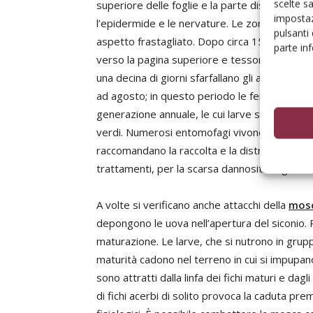
scelte s
superiore delle foglie e la parte distale del
impostaz
l’epidermide e le nervature. Le zone erose d
pulsanti
aspetto frastagliato. Dopo circa 15 giorni le
parte in
verso la pagina superiore e tessono un bozzol
una decina di giorni sfarfallano gli adulti dell
ad agosto; in questo periodo le femmine depon
generazione annuale, le cui larve sono attive 
verdi. Numerosi entomofagi vivono a spese dell
raccomandano la raccolta e la distruzione dell
trattamenti, per la scarsa dannosità in genere
A volte si verificano anche attacchi della
mosc
depongono le uova nell’apertura del siconio. P
maturazione. Le larve, che si nutrono in grupp
maturità cadono nel terreno in cui si impupano
sono attratti dalla linfa dei fichi maturi e dag
di fichi acerbi di solito provoca la caduta pr