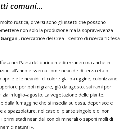
setti comuni…
molto rustica, diversi sono gli insetti che possono
romettere non solo la produzione ma la sopravvivenza
 Gargani
, ricercatrice del Crea - Centro di ricerca “Difesa
diffusa nei Paesi del bacino mediterraneo ma anche in
ioni all’anno e sverna come neanide di terza età o
 aprile e le neanidi, di colore giallo-ruggine, colonizzano
superiore per poi migrare, già da agosto, sui rami per
zia in luglio-agosto. La vegetazione delle piante,
i e dalla fumaggine che si insedia su essa, deperisce e
tre a spazzolature, nel caso di piante singole e di non
 primi stadi neanidali con oli minerali o saponi molli di
nemici naturali».