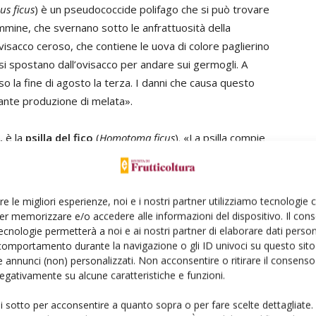
us ficus
) è un pseudococcide polifago che si può trovare
emmine, che svernano sotto le anfrattuosità della
ovisacco ceroso, che contiene le uova di colore paglierino
 si spostano dall’ovisacco per andare sui germogli. A
so la fine di agosto la terza. I danni che causa questo
dante produzione di melata».
, è la
psilla del fico
(
Homotoma ficus
). «La psilla compie
 nascono alla fine di febbraio e si portano sulla pagina
li adulti sfarfallano e si accoppiano. Oltre ai danni diretti
rendo le foglie, favorisce scottature e fumaggini. Per il
re le migliori esperienze, noi e i nostri partner utilizziamo tecnologie
mazioni e la potatura. Si possono usare saponi molli e oli
er memorizzare e/o accedere alle informazioni del dispositivo. Il con
ecnologie permetterà a noi e ai nostri partner di elaborare dati person
comportamento durante la navigazione o gli ID univoci su questo sito 
 annunci (non) personalizzati. Non acconsentire o ritirare il consens
li adulti della
tignola del fico
(
Choreutis nemorana
).
 negativamente su alcune caratteristiche e funzioni.
e delle foglie, una cinquantina di uova rotondeggianti,
iallastre, si insediano lungo le nervature della pagina
ui sotto per acconsentire a quanto sopra o per fare scelte dettagliate.