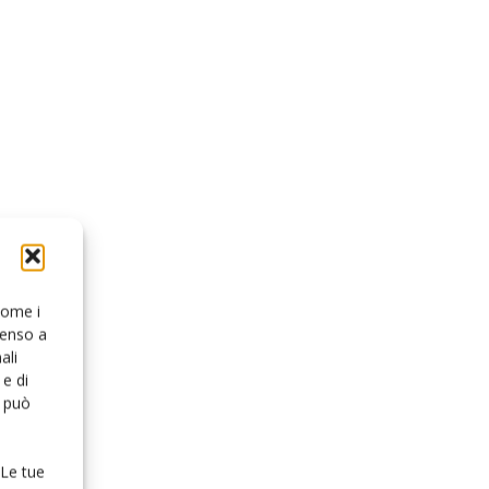
 come i
senso a
ali
e di
o può
 Le tue